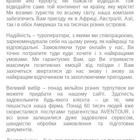
країни або курорту, які бажаєте відвідати. Тож
відвідайте саме той континент чи країну, яку мрієте!
Ми возимо туристів по всьому світу, наша компанія
забезпечить Вам пригоду як в Африці, Австралії, Азії,
так і в обох Америках та на тисячах різних островів.
Надійність – туроператори, з якими ми співпрацюємо,
зарекомендували себе на цьому ринку, як найкращі та
відповідальні. Замовляючи тури онлайн у нас, Ви
точно потрапите туди куди хочете і з найкращими
умовами. Ми гарантуємо Вам, що Ви отримаєте
максимум позитивних емоцій від поїздки і Вам
захочеться звертатися до нас знову і знову за
найкращим відпочинком та захоплюючими пригодами.
Великий вибір – понад мільйон різних турпутівок ви
можете придбати на нашому сайті. Здатність
задовольнити будь-якого клієнта – це те, чим
пишається наша фірма. Понад 60 тисяч людей вже
скористалися послугами турагентства AVENTOUR, і
всі вони залишилися дуже задоволені сервісом,
швидкістю обробки замовлення та підготовки
документів.