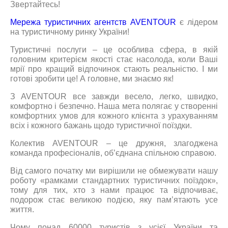
Звертайтесь!
Мережа туристичних агентств AVENTOUR
є лідером
на туристичному ринку України!
Туристичні послуги – це особлива сфера, в якій
головним критерієм якості стає насолода, коли Ваші
мрії про кращий відпочинок стають реальністю. І ми
готові зробити це! А головне, ми знаємо як!
З AVENTOUR все завжди весело, легко, швидко,
комфортно і безпечно. Наша мета полягає у створенні
комфортних умов для кожного клієнта з урахуванням
всіх і кожного бажань щодо туристичної поїздки.
Колектив AVENTOUR – це дружня, злагоджена
команда професіоналів, об’єднана спільною справою.
Від самого початку ми вирішили не обмежувати нашу
роботу «рамками стандартних туристичних поїздок»,
тому для тих, хто з нами працює та відпочиває,
подорож стає великою подією, яку пам’ятають усе
життя.
Чому понад 60000 туристів з усієї України та