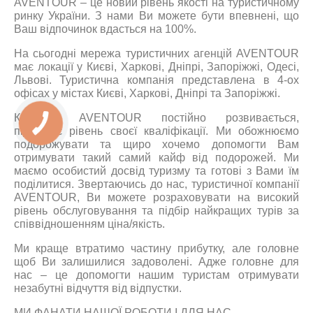
AVENTOUR – це новий рівень якості на туристичному
ринку України. З нами Ви можете бути впевнені, що
Ваш відпочинок вдасться на 100%.
На сьогодні мережа туристичних агенцій AVENTOUR
має локації у Києві, Харкові, Дніпрі, Запоріжжі, Одесі,
Львові. Туристична компанія представлена в 4-ох
офісах у містах Києві, Харкові, Дніпрі та Запоріжжі.
Команда AVENTOUR постійно розвивається,
підвищує рівень своєї кваліфікації. Ми обожнюємо
подорожувати та щиро хочемо допомогти Вам
отримувати такий самий кайф від подорожей. Ми
маємо особистий досвід туризму та готові з Вами їм
поділитися. Звертаючись до нас, туристичної компанії
AVENTOUR, Ви можете розраховувати на високий
рівень обслуговування та підбір найкращих турів за
співвідношенням ціна/якість.
Ми краще втратимо частину прибутку, але головне
щоб Ви залишилися задоволені. Адже головне для
нас – це допомогти нашим туристам отримувати
незабутні відчуття від відпустки.
МИ ФАНАТИ НАШОЇ РОБОТИ І ДЛЯ НАС