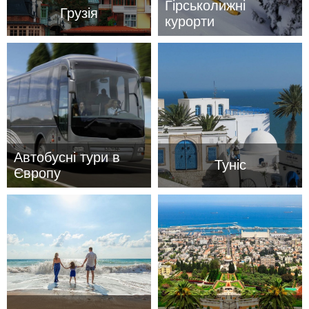
Гірськолижні
Грузія
курорти
Автобусні тури в
Туніс
Європу