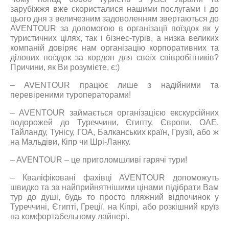
зарубіжжя вже скористалися нашими послугами і до
цього дня з величезним задоволенням звертаються до
AVENTOUR за допомогою в організації поїздок як у
туристичних цілях, так і бізнес-турів, а низка великих
компаній довіряє нам організацію корпоративних та
ділових поїздок за кордон для своїх співробітників?
Причини, як Ви розумієте, є:)
– AVENTOUR працює лише з надійними та
перевіреними туроператорами!
– AVENTOUR займається організацією екскурсійних
подорожей до Туреччини, Єгипту, Європи, ОАЕ,
Тайланду, Тунісу, ГОА, Балканських країн, Грузії, або ж
на Мальдіви, Кіпр чи Шрі-Ланку.
– AVENTOUR – це приголомшливі гарячі тури!
– Кваліфіковані фахівці AVENTOUR допоможуть
швидко та за найприйнятнішими цінами підібрати Вам
тур до душі, будь то просто пляжний відпочинок у
Туреччині, Єгипті, Греції, на Кіпрі, або розкішний круїз
на комфортабельному лайнері.