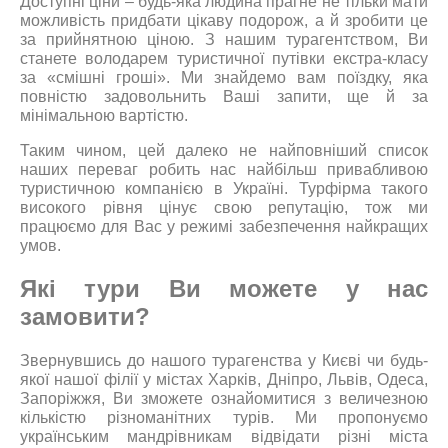
Доступні ціни – будь-яка людина прагне не тільки мати
можливість придбати цікаву подорож, а й зробити це
за прийнятною ціною. З нашим турагентством, Ви
станете володарем туристичної путівки екстра-класу
за «смішні гроші». Ми знайдемо вам поїздку, яка
повністю задовольнить Ваші запити, ще й за
мінімальною вартістю.
Таким чином, цей далеко не найповніший список
наших переваг робить нас найбільш привабливою
туристичною компанією в Україні. Турфірма такого
високого рівня цінує свою репутацію, тож ми
працюємо для Вас у режимі забезпечення найкращих
умов.
Які тури Ви можете у нас
замовити?
Звернувшись до нашого турагенства у Києві чи будь-
якої нашої філії у містах Харків, Дніпро, Львів, Одеса,
Запоріжжя, Ви зможете ознайомитися з величезною
кількістю різноманітних турів. Ми пропонуємо
українським мандрівникам відвідати різні міста