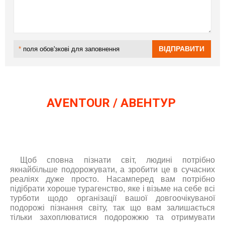
*
поля обов'зкові для заповнення
AVENTOUR
/
АВЕНТУР
×
ВАШЕ ІМ'Я
*
fdtyneh
TRAVEL LOWCOST HOT TOUR лоукостгорящие туры
E-MAIL
*
Щоб сповна пізнати світ, людині потрібно
якнайбільше подорожувати, а зробити це в сучасних
реаліях дуже просто. Насамперед вам потрібно
ТЕЛЕФОН
*
підібрати хороше турагенство, яке і візьме на себе всі
турботи щодо організації вашої довгоочікуваної
подорожі пізнання світу, так що вам залишається
ДЕ ПРОЖИВАЄТЕ
тільки захоплюватися подорожжю та отримувати