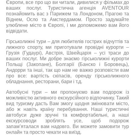
Європи, все про що ви читали, дивилися у фільмах до
ваших послуг. Туристична агенція AVENTOUR
познайомить вас з Парижем та Лондоном, Прагою та
Віднем, Осло та Амстердамом. Просто задумайте
улюблене місто в Європі, і ми допоможемо вам його
відвідати.
Гірськолижні тури – для любителів гострих відчуттів та
лижного спорту, ми приготували провідні курорти –
Грузія (Гудаурі), Австрія, Швейцарія – усі траси до
ваших послуг. Ми добре знаємо гірськолижні курорти
Польщі (Закопане), Болгарії (Банско і Боровець),
Андорри та інші, так що нам не важко розповісти вам
про все: вартість скіпасів, оренду гірськолижного
обладнання, ресторани, бари і т.д.
Автобусні тури – ми пропонуємо вам подорож із
можливістю активного екскурсійного відпочинку. Такий
вид туризму дасть Вам змогу щодня змінювати місто,
або ж навіть країну перебування. Наші туристичні
автобуси дуже зручні та комфортабельні, а наші
екскурсоводи зроблять усе, щоб подорож
запам’яталася вам надовго. Ви можете замовити тур
онлайн та просто чекати на виїзд.