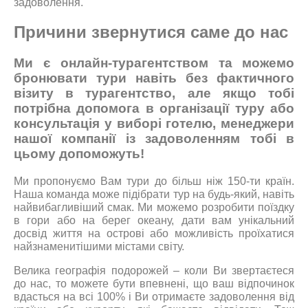
задоволення.
ПРИМІТКИ
Причини звернутися саме до нас
Ми є онлайн-турагентством та можемо
бронювати тури навіть без фактичного
візиту в турагентство, але якщо тобі
потрібна допомога в організації туру або
*
поля обов'язкові для
консультація у виборі готелю, менеджери
заповнення
нашої компанії із задоволенням тобі в
цьому допоможуть!
Ми пропонуємо Вам тури до більш ніж 150-ти країн.
Наша команда може підібрати тур на будь-який, навіть
найвибагливіший смак. Ми можемо розробити поїздку
в гори або на берег океану, дати вам унікальний
досвід життя на острові або можливість проїхатися
найзнаменитішими містами світу.
Велика географія подорожей – коли Ви звертаєтеся
до нас, то можете бути впевнені, що ваш відпочинок
вдасться на всі 100% і Ви отримаєте задоволення від