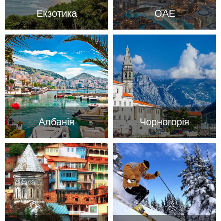
Екзотика
ОАЕ
Албанія
Чорногорія