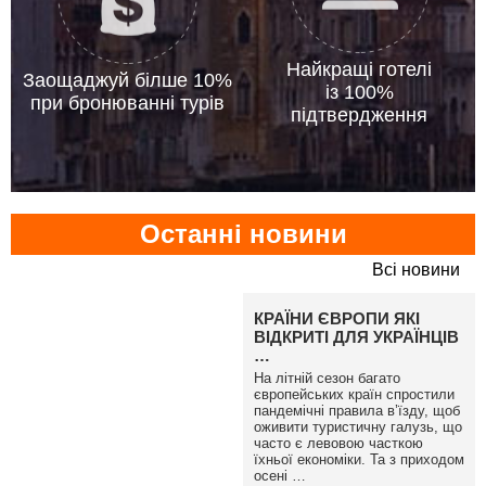
Найкращі готелі
Заощаджуй білше 10%
із 100%
при бронюванні турів
підтвердження
Останні новини
Всі новини
Читаты
КРАЇНИ ЄВРОПИ ЯКІ
ВІДКРИТІ ДЛЯ УКРАЇНЦІВ
…
На літній сезон багато
європейських країн спростили
пандемічні правила в’їзду, щоб
оживити туристичну галузь, що
часто є левовою часткою
їхньої економіки. Та з приходом
осені …