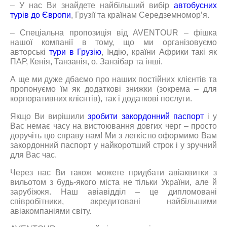
– У нас Ви знайдете найбільший вибір
автобусних
турів до Європи
, Грузії та країнам Середземномор’я.
– Спеціальна пропозиція від AVENTOUR – фішка
нашої компанії в тому, що ми організовуємо
авторські
тури в Грузію
, Індію, країни Африки такі як
ПАР, Кенія, Танзанія, о. Занзібар та інші.
А ще ми дуже дбаємо про наших постійних клієнтів та
пропонуємо їм як додаткові знижки (зокрема – для
корпоративних клієнтів), так і додаткові послуги.
Якщо Ви вирішили
зробити закордонний паспорт
і у
Вас немає часу на вистоювання довгих черг – просто
доручіть цю справу нам! Ми з легкістю оформимо Вам
закордонний паспорт у найкоротший строк і у зручний
для Вас час.
Через нас Ви також можете придбати авіаквитки з
вильотом з будь-якого міста не тільки України, але й
зарубіжжя. Наш авіавідділ – це дипломовані
співробітники, акредитовані найбільшими
авіакомпаніями світу.