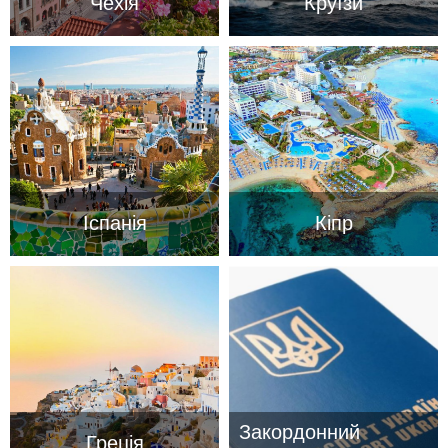
Чехія
Круїзи
Іспанія
Кіпр
Закордонний
Греція