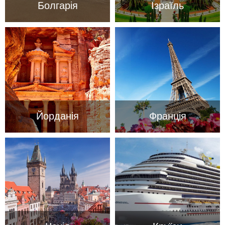
Болгарія
Ізраїль
Йорданія
Франція