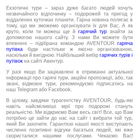
Екзотичні тури – зараз дуже багато людей хочуть
незвичайного відпочинку – подорожей та пригод у
віддалених куточках планети. Гарна новина полягає в
тому, що ми зможемо організувати їх для Вас. А як
круто, коли ти можеш ще й
гарячий тур
знайти за
допомогою нашого сайту. З нами Ви можете бути
впевнені – підібрана командою AVENTOUR
гаряча
путівка
буде настільки ж якісно організованою,
наскільки й вигідною. Найбільший вибір
гарячих турів і
путівок
на сайті Авентур.
У разі якщо Ви зацікавлені в отриманні актуальної
інформації про гарячі тури, акційні пропозиції, або, так
звані, відмовні тури, рекомендуємо підписатись на
наш Telegram або Facebook.
В цілому, завдяки турагентству AVENTOUR, будь-які
навіть найсміливіші мрії про подорожі стануть
реальністю. Ми відкриємо Вам весь світ! Все, що Вам
потрібно це зайти до нас на сайт і вибрати той тур,
який Ви захочете. Гарантією нашої якості виступають
численні позитивні відгуки багатьох людей, які вже
скористалися нашими послугами. Чекаємо Вас!