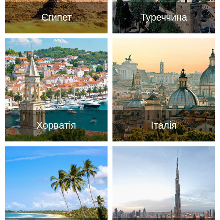
0800 33 01 80
Єгипет
Туреччина
zp_city@aventour.ua
Пн. - Пт. 9:00 - 18:00
Сб 10:00 - 15:00
Харків
вул. Сумська 77/79
Хорватія
Італія
+38 (067) 180-32-43
,
+38 (099) 180-32-43
,
+38 (093) 180-32-43
,
0800 33 01 80
kh_city@aventour.ua
Пн. - Пт. 9:00 - 18:00
Сб 10:00 - 15:00