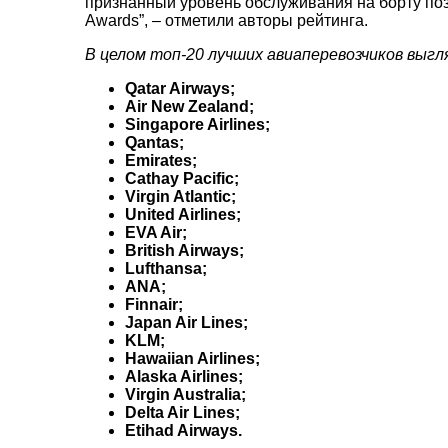
признанный уровень обслуживания на борту позв
Awards”, – отметили авторы рейтинга.
ТЕЛЕФОН
*
В целом топ-20 лучших авиаперевозчиков выгл
Qatar Airways;
Air New Zealand;
Singapore Airlines;
*
поля обов'язкові для заповнення
Qantas;
Emirates;
Cathay Pacific;
Virgin Atlantic;
United Airlines;
EVA Air;
British Airways;
Lufthansa;
ANA;
Finnair;
Japan Air Lines;
KLM;
Hawaiian Airlines;
Alaska Airlines;
Virgin Australia;
Delta Air Lines;
Etihad Airways.