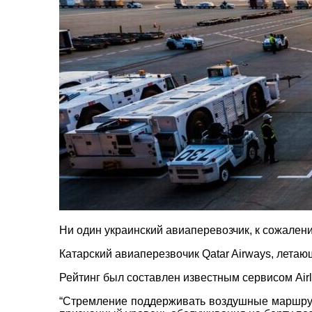
пр. 
+38 
+38 
+38 
0800
zp_c
Пн. -
Сб 10
Ни один украинский авиаперевозчик, к сожалени
Катарский авиаперезвочик Qatar Airways, летаю
ВАШЕ ІМ'Я
*
Рейтинг был составлен известным сервисом Airl
E-MAIL
*
“Стремление поддерживать воздушные маршрут