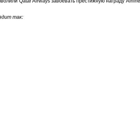
олили Qatar Airways завоевать престижную награду AirlineR
ядит так: