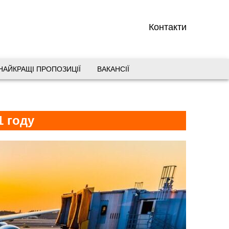
Контакти
НАЙКРАЩІ ПРОПОЗИЦІЇ
ВАКАНСІЇ
вул. Старокозацька 10
+38 (067) 180-32-43
,
1 году
+38 (099) 180-32-43
,
+38 (093) 180-32-43
,
0800 33 01 80
dp_city@aventour.ua
Пн. - Пт. 9:00 - 18:00
Сб 10:00 - 15:00