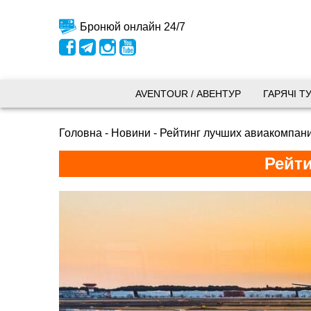
Бронюй онлайн 24/7
Київ
AVENTOUR / АВЕНТУР
ГАРЯЧІ Т
вул.
Головна
-
Новини
-
Рейтинг лучших авиакомпани
+38 
Рейти
+38 
+38 
0800
kyiv
Пн. -
Сб 10
Запоріжжя