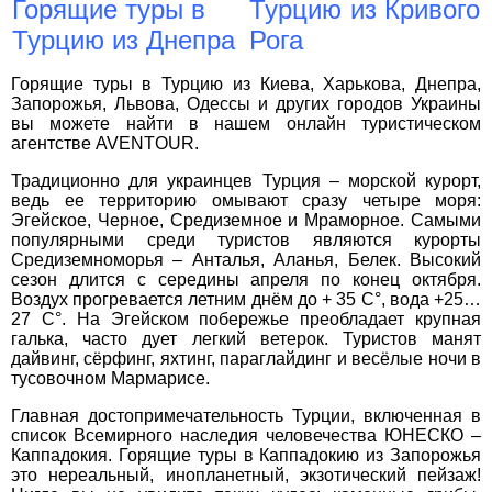
Горящие туры в
Турцию
из Кривого
0800 33 01 80
Турцию
из Днепра
Рога
zp_city@aventour.ua
Пн. - Пт. 9:00 - 18:00
Горящие туры в Турцию из Киева, Харькова, Днепра,
Сб 10:00 - 15:00
Запорожья, Львова, Одессы и других городов Украины
вы можете найти в нашем онлайн туристическом
агентстве AVENTOUR.
Традиционно для украинцев Турция – морской курорт,
Харків
ведь ее территорию омывают сразу четыре моря:
×
Эгейское, Черное, Средиземное и Мраморное. Самыми
популярными среди туристов являются курорты
ВАШЕ ІМ'Я
*
Средиземноморья – Анталья, Аланья, Белек. Высокий
вул. Сумська 77/79
сезон длится с середины апреля по конец октября.
+38 (067) 180-32-43
,
Воздух прогревается летним днём до + 35 C°, вода +25…
E-MAIL
*
+38 (099) 180-32-43
,
27 C°. На Эгейском побережье преобладает крупная
+38 (093) 180-32-43
,
галька, часто дует легкий ветерок. Туристов манят
0800 33 01 80
дайвинг, сёрфинг, яхтинг, параглайдинг и весёлые ночи в
ТЕЛЕФОН
*
тусовочном Мармарисе.
kh_city@aventour.ua
Главная достопримечательность Турции, включенная в
Пн. - Пт. 9:00 - 18:00
список Всемирного наследия человечества ЮНЕСКО –
ДЕ ПРОЖИВАЄТЕ
Сб 10:00 - 15:00
Каппадокия. Горящие туры в Каппадокию из Запорожья
это нереальный, инопланетный, экзотический пейзаж!