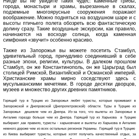
Нигде вы не увидите таких чудес: каменные грибы,
ПРИМІТКИ
города, монастыри и храмы, вырезанные в скалах,
подземные многоярусные сооружения поражают
воображение. Можно подняться на воздушном шаре и с
высоты птичьего полета обозреть всю фантастическую
долину сразу. Такие воздушные экскурсии, как правило,
начинаются на восходе солнца, когда каменная
симфония «звучит» особенно красиво.
*
поля обов'язкові для
Также из Запорожья вы можете посетить Стамбул,
заповнення
удивительный город, причудливо соединивший в себе
разные эпохи, религии, культуры. В далеком прошлом
Стамбул, он же Константинополь, он же Царьград был
столицей Римской, Византийской и Османской империй.
Христианские храмы мирно соседствуют здесь с
мусульманскими мечетями. В городе десятки дворцов,
музеев и множество других древних памятников.
Горящий тур в Турцию из Запорожья любят туристы, которые проживают в
Запорожской и Днепровской (Днепропетровской) области. Туры в Турцию из
Запорожья дешевле чем из Днепра. Из-за того, что вылеты из Запорожье в
Анталию гораздо больше чем из Днепра. Горящий тур из Харькова в Турцию
выбирают ,как правило, туристы - харьковчане и вылеты из Харькова в Анталию
немного дороже чем из всех остальных регионов Украины. Горящий тур в Турцию
из Киева выбирают туристы, которые хотят получить качественный отдых, за