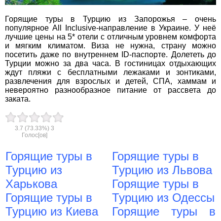
Горящие туры в Турцию из Запорожья – очень
популярное All Inclusive-направление в Украине. У неё
вул. Старокозацька
лучшие цены на 5* отели с отличным уровнем комфорта
10
и мягким климатом. Виза не нужна, страну можно
+38 (067) 180-32-43
,
посетить даже по внутреннем ID-паспорте. Долететь до
+38 (099) 180-32-43
,
Турции можно за два часа. В гостиницах отдыхающих
+38 (093) 180-32-43
,
ждут пляжи с бесплатными лежаками и зонтиками,
0800 33 01 80
развлечения для взрослых и детей, СПА, хаммам и
невероятно разнообразное питание от рассвета до
dp_city@aventour.ua
заката.
Пн. - Пт. 9:00 - 18:00
Сб 10:00 - 15:00
3.7
(73.33%)
3
Голос[ов]
Горящие туры в
Горящие туры в
Запоріжжя
Турцию из
Турцию
из Львова
Харькова
Горящие туры в
пр. Соборний 216
Горящие туры в
Турцию
из Одессы
+38 (067) 180-32-43
,
+38 (099) 180-32-43
,
Турцию
из Киева
Горящие туры в
+38 (093) 180-32-43
,