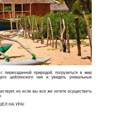
вул. Сумська 77/79
×
+38 (067) 180-32-43
,
+38 (099) 180-32-43
,
+38 (093) 180-32-43
,
0800 33 01 80
kh_city@aventour.ua
Пн. - Пт. 9:00 - 18:00
Сб 10:00 - 15:00
с первозданной природой, погрузиться в мир
его цейлонского чая и увидеть уникальные
ствует, но если вы все же хотите осуществить
.
ЕЛ НА УРА!