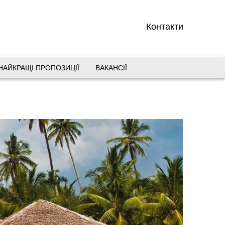
Контакти
НАЙКРАЩІ ПРОПОЗИЦІЇ
ВАКАНСІЇ
вул. Старокозацька 10
+38 (067) 180-32-43
,
+38 (099) 180-32-43
,
+38 (093) 180-32-43
,
0800 33 01 80
dp_city@aventour.ua
Пн. - Пт. 9:00 - 18:00
Сб 10:00 - 15:00