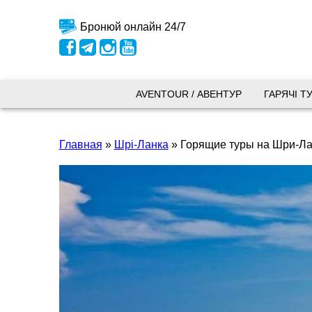
Бронюй онлайн 24/7
Київ
AVENTOUR / АВЕНТУР
ГАРЯЧІ Т
вул.
Главная
»
Шрі-Ланка
»
Горящие туры на Шри-Ла
+38 
+38 
+38 
0800
kyiv
Пн. -
Сб 10
Запоріжжя