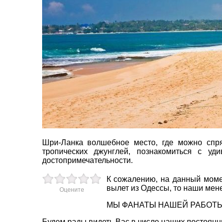
пр. 
+38 
ВАШЕ ІМ'Я
*
+38 
+38 
0800
E-MAIL
*
zp_c
Пн. -
ТЕЛЕФОН
*
Сб 10
Шри-Ланка волшебное место, где можно спря
*
поля обов'язкові для заповнення
тропических джунглей, познакомиться с у
достопримечательности.
К сожалению, на данный моме
вылет из Одессы, то наши мен
Оцените
МЫ ФАНАТЫ НАШЕЙ РАБОТЫ 
Будем рады видеть Вас в числе наших постоянны