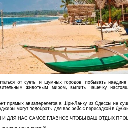
Соборний 216
(067) 180-32-43
,
ДЕ ПРОЖИВАЄТЕ
(099) 180-32-43
,
(093) 180-32-43
,
 33 01 80
ПРИМІТКИ
ity@aventour.ua
 Пт. 9:00 - 18:00
:00 - 15:00
таться от суеты и шумных городов, побывать наедине 
дивительным животным миром, выпить чашечку настоящ
нт прямых авиаперелетов в Шри-Ланку из Одессы не суще
еджеры могут подобрать для вас рейс с пересадкой в Дубаи
И ДЛЯ НАС САМОЕ ГЛАВНОЕ ЧТОБЫ ВАШ ОТДЫХ ПРОШ
х клиентов и друзей!