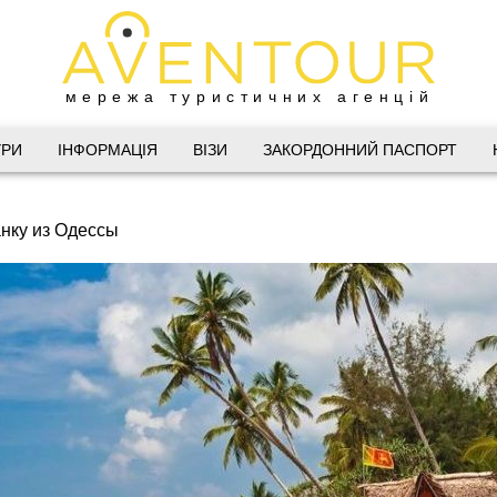
мережа туристичних агенцій
Дніпро
УРИ
ІНФОРМАЦІЯ
ВІЗИ
ЗАКОРДОННИЙ ПАСПОРТ
 Велика Васильківська 34
нку из Одессы
(067) 180-32-43
,
(099) 180-32-43
,
(093) 180-32-43
,
 33 01 80
@aventour.ua
 Пт. 9:00 - 18:00
:00 - 15:00
Харків