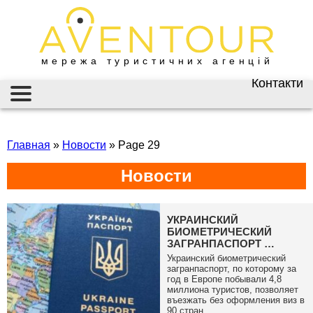
мережа туристичних агенцій
Контакти
Київ
AVENTOUR / АВЕНТУР
ГАРЯЧІ ТУРИ
вул. Велика
Васильківська 34
Главная
»
Новости
»
Page 29
ІНФОРМАЦІЯ
+38 (067) 180-32-43
,
Новости
+38 (099) 180-32-43
,
ВІЗИ
+38 (093) 180-32-43
,
0800 33 01 80
ЗАКОРДОННИЙ ПАСПОРТ
kyiv@aventour.ua
УКРАИНСКИЙ
БИОМЕТРИЧЕСКИЙ
НАЙКРАЩІ ПРОПОЗИЦІЇ
Пн. - Пт. 9:00 - 18:00
ЗАГРАНПАСПОРТ …
Сб 10:00 - 15:00
Украинский биометрический
ВАКАНСІЇ
загранпаспорт, по которому за
год в Европе побывали 4,8
Бронюй онлайн 24/7
миллиона туристов, позволяет
въезжать без оформления виз в
Дніпро
90 стран. …