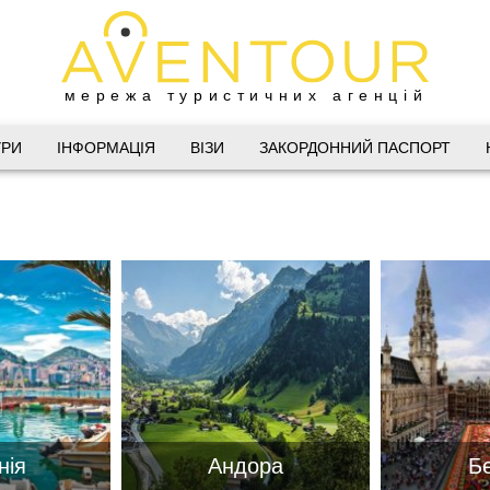
мережа туристичних агенцій
Дніпро
УРИ
ІНФОРМАЦІЯ
ВІЗИ
ЗАКОРДОННИЙ ПАСПОРТ
 Велика Васильківська 34
(067) 180-32-43
,
(099) 180-32-43
,
(093) 180-32-43
,
 33 01 80
@aventour.ua
 Пт. 9:00 - 18:00
:00 - 15:00
нія
Андора
Бе
Харків