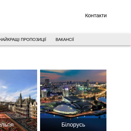
Контакти
НАЙКРАЩІ ПРОПОЗИЦІЇ
ВАКАНСІЇ
вул. Старокозацька 10
+38 (067) 180-32-43
,
+38 (099) 180-32-43
,
+38 (093) 180-32-43
,
0800 33 01 80
dp_city@aventour.ua
Пн. - Пт. 9:00 - 18:00
Сб 10:00 - 15:00
льгія
Білорусь