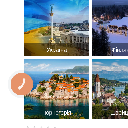
Україна
Фінля
Чорногорія
Швейц