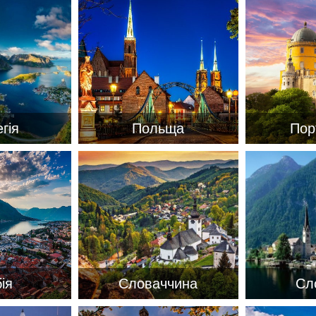
гія
Польща
Пор
ія
Словаччина
Сл