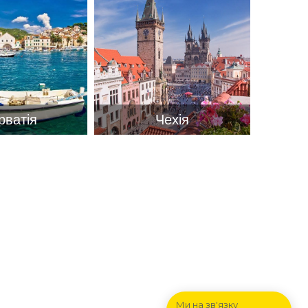
рватія
Чехія
Ми на зв'язку