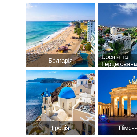
пр. 
+38 
+38 
+38 
0800
zp_c
Боснія та
Пн. -
Болгарія
Герцеговина
Сб 10
Греція
Німеч