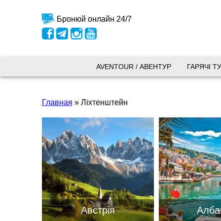
Бронюй онлайн 24/7
Київ
AVENTOUR / АВЕНТУР
ГАРЯЧІ Т
вул.
Главная
»
Ліхтенштейн
+38 
+38 
+38 
0800
kyiv
Пн. -
Сб 10
Австрія
Алба
Запоріжжя