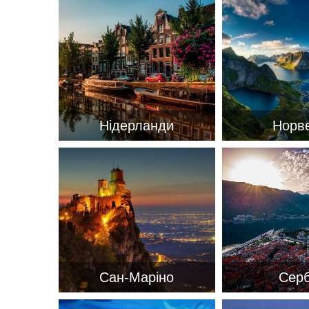
*
поля обов'язкові для заповнення
Нідерланди
Норве
Сан-Маріно
Серб