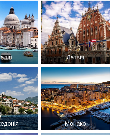
талія
Латвія
×
едонія
Монако