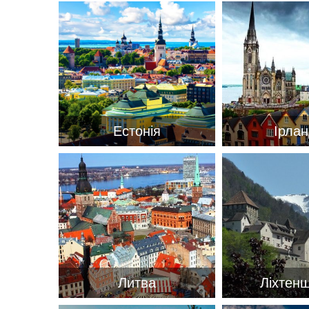
Естонія
Ірлан
ВАШЕ ІМ'Я
*
E-MAIL
*
ТЕЛЕФОН
*
Литва
Ліхтен