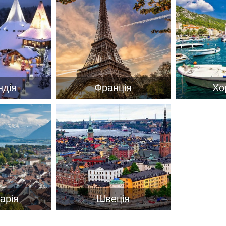
ндія
Франція
Хо
арія
Швеція