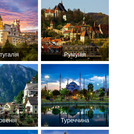
тугалія
Румунія
овенія
Туреччина