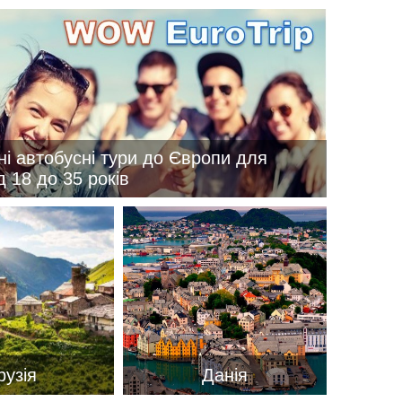
вул. Сумська 77/79
+38 (067) 180-32-43
,
+38 (099) 180-32-43
,
+38 (093) 180-32-43
,
0800 33 01 80
kh_city@aventour.ua
ні автобусні тури до Європи для
Пн. - Пт. 9:00 - 18:00
д 18 до 35 років
Сб 10:00 - 15:00
рузія
Данія