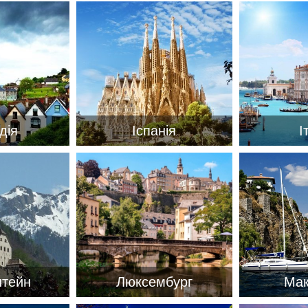
дія
Іспанія
І
ДЕ ПРОЖИВАЄТЕ
ПРИМІТКИ
штейн
Люксембург
Мак