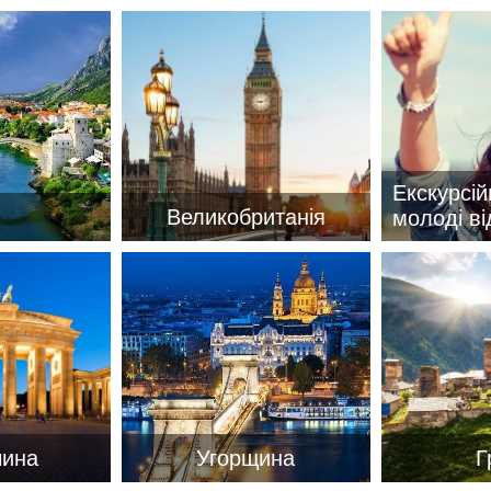
Соборний 216
(067) 180-32-43
,
(099) 180-32-43
,
(093) 180-32-43
,
 33 01 80
ity@aventour.ua
Екскурсій
 Пт. 9:00 - 18:00
Великобританія
молоді ві
:00 - 15:00
чина
Угорщина
Г