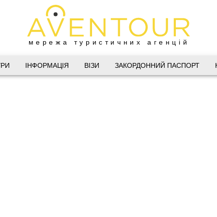
мережа туристичних агенцій
Дніпро
УРИ
ІНФОРМАЦІЯ
ВІЗИ
ЗАКОРДОННИЙ ПАСПОРТ
 Велика Васильківська 34
(067) 180-32-43
,
(099) 180-32-43
,
(093) 180-32-43
,
 33 01 80
@aventour.ua
 Пт. 9:00 - 18:00
:00 - 15:00
Харків