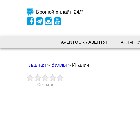
Бронюй онлайн 24/7
Київ
AVENTOUR / АВЕНТУР
ГАРЯЧІ Т
вул.
Главная
»
Виллы
»
Италия
+38 
+38 
+38 
0800
Оцените
kyiv
Пн. -
Сб 10
Запоріжжя