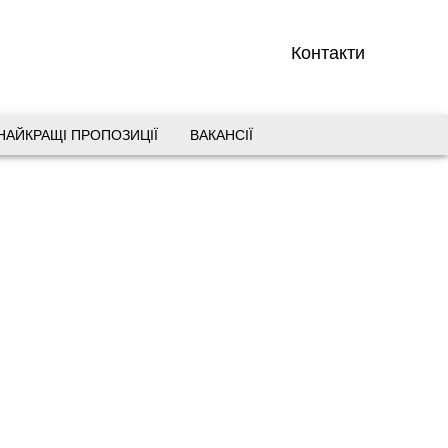
Контакти
НАЙКРАЩІ ПРОПОЗИЦІЇ
ВАКАНСІЇ
вул. Старокозацька 10
+38 (067) 180-32-43
,
+38 (099) 180-32-43
,
+38 (093) 180-32-43
,
0800 33 01 80
dp_city@aventour.ua
Пн. - Пт. 9:00 - 18:00
Сб 10:00 - 15:00