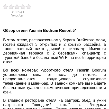
5
(100%)
1
вул. Старокозацька
Голос[ов]
10
+38 (067) 180-32-43
,
+38 (099) 180-32-43
,
Обзор отеля Yasmin Bodrum Resort 5*
+38 (093) 180-32-43
,
0800 33 01 80
В этом отеле, расположенном у берега Эгейского моря,
гостей ожидают 3 открытых и 2 крытых бассейна, а
dp_city@aventour.ua
также частный пляж длиной в километр. Имеются
Пн. - Пт. 9:00 - 18:00
деревянная терраса с 2 беседками, спа-центр с
Сб 10:00 - 15:00
турецкой баней и бесплатный Wi-Fi на всей территории
отеля.
Во всех номерах курортного отеля Yasmin Bodrum
установлены окна от пола до потолка и
Запоріжжя
предоставляются кондиционер, спутниковое
телевидение и мини-бар. В ванной комнате вы найдете
бесплатные туалетно-косметические принадлежности и
пр. Соборний 216
фен.
×
+38 (067) 180-32-43
,
ВАШЕ ІМ'Я
*
В главном ресторане отеля на завтрак, обед и ужин
+38 (099) 180-32-43
,
накрывают "шведский стол" с блюдами
+38 (093) 180-32-43
,