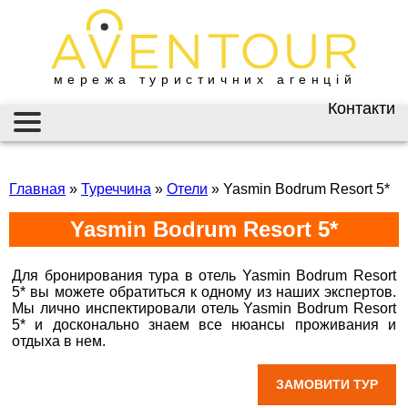
мережа туристичних агенцій
Контакти
Київ
AVENTOUR / АВЕНТУР
ГАРЯЧІ ТУРИ
вул. Велика
Васильківська 34
Главная
»
Туреччина
»
Отели
»
Yasmin Bodrum Resort 5*
ІНФОРМАЦІЯ
+38 (067) 180-32-43
,
Yasmin Bodrum Resort 5*
+38 (099) 180-32-43
,
ВІЗИ
+38 (093) 180-32-43
,
0800 33 01 80
ЗАКОРДОННИЙ ПАСПОРТ
Для бронирования тура в отель Yasmin Bodrum Resort
kyiv@aventour.ua
5* вы можете обратиться к одному из наших экспертов.
НАЙКРАЩІ ПРОПОЗИЦІЇ
Мы лично инспектировали отель
Yasmin Bodrum Resort
Пн. - Пт. 9:00 - 18:00
5*
и досконально знаем все нюансы проживания и
Сб 10:00 - 15:00
отдыха в нем.
Горящие туры в Yasmin Bodrum Resort 5*
ВАКАНСІЇ
Бронюй онлайн 24/7
ЗАМОВИТИ ТУР
Дніпро