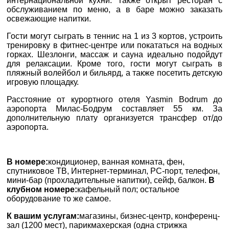
интернациональной кухни. Также открыт ресторан с
0800 33 01 80
E-MAIL
*
обслуживанием по меню, а в баре можно заказать
zp_city@aventour.ua
освежающие напитки.
Пн. - Пт. 9:00 - 18:00
Гости могут сыграть в теннис на 1 из 3 кортов, устроить
ТЕЛЕФОН
*
Сб 10:00 - 15:00
тренировку в фитнес-центре или покататься на водных
горках. Шезлонги, массаж и сауна идеально подойдут
для релаксации. Кроме того, гости могут сыграть в
ДЕ ПРОЖИВАЄТЕ
пляжный волейбол и бильярд, а также посетить детскую
игровую площадку.
Харків
Расстояние от курортного отеля Yasmin Bodrum до
ПРИМІТКИ
аэропорта Милас-Бодрум составляет 55 км. За
дополнительную плату организуется трансфер от/до
вул. Сумська 77/79
аэропорта.
+38 (067) 180-32-43
,
+38 (099) 180-32-43
,
+38 (093) 180-32-43
,
В номере:
кондиционер, ванная комната, фен,
0800 33 01 80
*
поля обов'язкові для
спутниковое ТВ, Интернет-терминал, PC-порт, телефон,
заповнення
мини-бар (прохладительные напитки), сейф, балкон.
В
kh_city@aventour.ua
клубном номере:
кафельный пол; остальное
Пн. - Пт. 9:00 - 18:00
оборудование то же самое.
Сб 10:00 - 15:00
К вашим услугам:
магазины, бизнес-центр, конференц-
зал (1200 мест), парикмахерская (одна стрижка