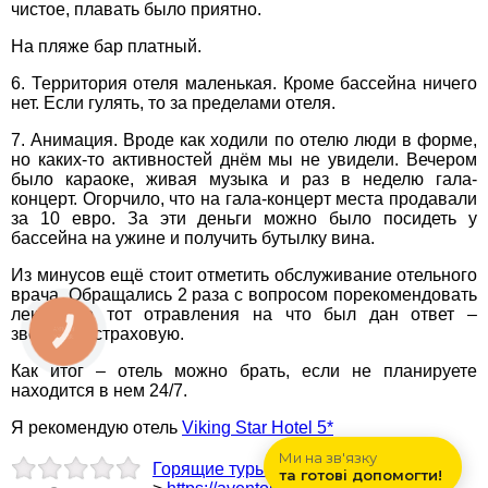
чистое, плавать было приятно.
На пляже бар платный.
6. Территория отеля маленькая. Кроме бассейна ничего
нет. Если гулять, то за пределами отеля.
7. Анимация. Вроде как ходили по отелю люди в форме,
но каких-то активностей днём мы не увидели. Вечером
было караоке, живая музыка и раз в неделю гала-
концерт. Огорчило, что на гала-концерт места продавали
за 10 евро. За эти деньги можно было посидеть у
бассейна на ужине и получить бутылку вина.
Из минусов ещё стоит отметить обслуживание отельного
врача. Обращались 2 раза с вопросом порекомендовать
лекарство тот отравления на что был дан ответ –
звоните в страховую.
КНОПКА
ЗВ'ЯЗКУ
Как итог – отель можно брать, если не планируете
находится в нем 24/7.
Я рекомендую отель
Viking Star Hotel 5*
Ми на зв'язку
Горящие туры в Турцию
--
та готові допомогти!