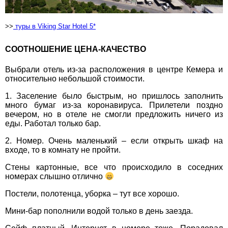
>>
туры в Viking Star Hotel 5*
вул. Старокозацька
10
СООТНОШЕНИЕ ЦЕНА-КАЧЕСТВО
+38 (067) 180-32-43
,
+38 (099) 180-32-43
,
Выбрали отель из-за расположения в центре Кемера и
+38 (093) 180-32-43
,
относительно небольшой стоимости.
0800 33 01 80
dp_city@aventour.ua
1. Заселение было быстрым, но пришлось заполнить
много бумаг из-за коронавируса. Прилетели поздно
Пн. - Пт. 9:00 - 18:00
вечером, но в отеле не смогли предложить ничего из
Сб 10:00 - 15:00
еды. Работал только бар.
2. Номер. Очень маленький – если открыть шкаф на
входе, то в комнату не пройти.
Запоріжжя
Стены картонные, все что происходило в соседних
номерах слышно отлично
пр. Соборний 216
Постели, полотенца, уборка – тут все хорошо.
+38 (067) 180-32-43
,
Мини-бар пополнили водой только в день заезда.
+38 (099) 180-32-43
,
+38 (093) 180-32-43
,