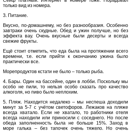
Сейф платный. Интернет в номере тоже. Порадовал
0800 33 01 80
только вид из номера.
×
zp_city@aventour.ua
ВАШЕ ІМ'Я
*
3. Питание.
Пн. - Пт. 9:00 - 18:00
Сб 10:00 - 15:00
Вкусно, по-домашнему, но без разнообразия. Особенно
E-MAIL
*
завтраки очень скудные. Обед и ужин получше, но без
эффекта вау. Очень вкусные были десерты и всегда
свежие фрукты.
ТЕЛЕФОН
*
Ещё стоит отметить, что еда была на протяжении всего
Харків
времени, т.е. если прийти к окончанию ужина было
практически все.
ДЕ ПРОЖИВАЄТЕ
вул. Сумська 77/79
Морепродуктов кстати не было – только рыба.
+38 (067) 180-32-43
,
4. Бары. Один на бассейне, один в лобби. Поскольку мы
ПРИМІТКИ
+38 (099) 180-32-43
,
особо не пили, то нельзя особо сказать про качество
+38 (093) 180-32-43
,
алкоголя, но пиво было неплохим.
0800 33 01 80
5. Пляж. Находится недалеко – мы неспеша доходили
kh_city@aventour.ua
минут за 5-7 с учётом светофоров. Лежаков на пляже
Пн. - Пт. 9:00 - 18:00
всегда хватало. Если не хватало, то работники отеля
Сб 10:00 - 15:00
всегда находили или приносили с соседнего. Но после
*
поля обов'язкові для
обеда заполненность была не больше 15%. Заход в
заповнення
море галька – без тапочек очень тяжело. Но очень