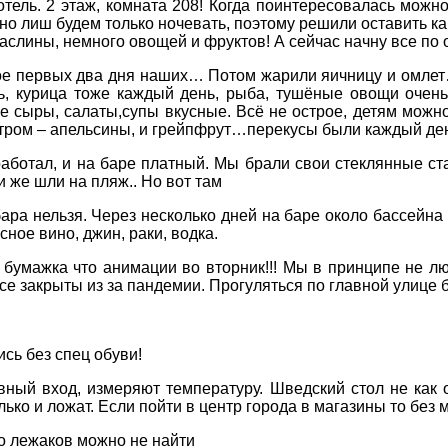
отель. 2 этаж, комната 208! Когда поинтересовалась можно
о лиш будем только ночевать, поэтому решили оставить как
ПРИМІТКИ
аслины, немного овощей и фруктов! А сейчас начну все по
ое первых два дня наших… Потом жарили яичницу и омлет
ь, курица тоже каждый день, рыба, тушёные овощи очен
е сыры, салаты,супы вкусные. Всё не острое, детям можно
 утром – апельсины, и грейпфрут…перекусы были каждый де
 работал, и на баре платный. Мы брали свои стеклянные ст
и же шли на пляж.. Но вот там
бара нельзя. Через несколько дней на баре около бассейна
сное вино, джин, раки, водка.
т бумажка что анимации во вторник!!! Мы в принципе не л
все закрыты из за пандемии. Прогуляться по главной улице 
сь без спец обуви!
авный вход, измеряют температуру. Шведский стол не как 
ко и ложат. Если пойти в центр города в магазины то без м
то лежаков можно не найти