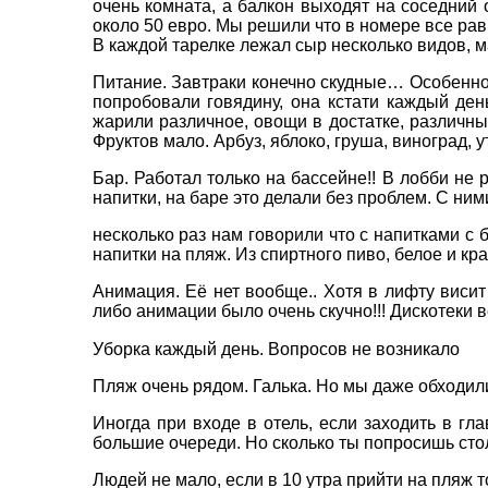
очень комната, а балкон выходят на соседний 
около 50 евро. Мы решили что в номере все равн
E-MAIL
*
В каждой тарелке лежал сыр несколько видов, м
Питание. Завтраки конечно скудные… Особенн
ТЕЛЕФОН
*
попробовали говядину, она кстати каждый ден
жарили различное, овощи в достатке, различны
Фруктов мало. Арбуз, яблоко, груша, виноград,
Бар. Работал только на бассейне!! В лобби не
*
поля обов'язкові для заповнення
напитки, на баре это делали без проблем. С ним
несколько раз нам говорили что с напитками с 
напитки на пляж. Из спиртного пиво, белое и кра
Анимация. Её нет вообще.. Хотя в лифту виси
либо анимации было очень скучно!!! Дискотеки 
Уборка каждый день. Вопросов не возникало
Пляж очень рядом. Галька. Но мы даже обходили
Иногда при входе в отель, если заходить в гл
большие очереди. Но сколько ты попросишь столь
Людей не мало, если в 10 утра прийти на пляж 