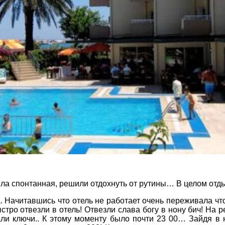
Соборний 216
(067) 180-32-43
,
(099) 180-32-43
,
(093) 180-32-43
,
 33 01 80
ity@aventour.ua
 Пт. 9:00 - 18:00
:00 - 15:00
ыла спонтанная, решили отдохнуть от рутины… В целом отд
 Начитавшись что отель не работает очень переживала что
стро отвезли в отель! Отвезли слава богу в нону бич! На
ДЕ ПРОЖИВАЄТЕ
али ключи.. К этому моменту было почти 23 00… Зайдя в