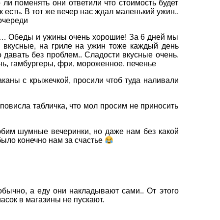
 ли поменять они ответили что стоимость будет
 есть. В тот же вечер нас ждал маленький ужин..
 очереди
… Обеды и ужины очень хорошие! За 6 дней мы
ь вкусные, на гриле на ужин тоже каждый день
 давать без проблем.. Сладости вкусные очень.
нь, гамбургеры, фри, мороженное, печенье
аканы с крыжечкой, просили чтоб туда наливали
 повисла табличка, что мол просим не приносить
юбим шумные вечеринки, но даже нам без какой
было конечно нам за счастье
обычно, а еду они накладывают сами.. От этого
асок в магазины не пускают.