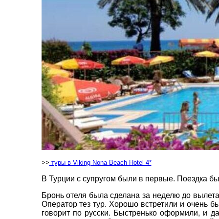
пр. 
+38 
+38 
+38 
0800
zp_c
Пн. -
Сб 10
>>
туры в Viking Nona Beach Hotel 4*
В Турции с супругом были в первые. Поездка б
Бронь отеля была сделана за неделю до вылета.
Оператор тез тур. Хорошо встретили и очень бы
ВАШЕ ІМ'Я
*
говорит по русски. Быстренько оформили, и д