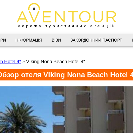
мережа туристичних агенцій
Дніпро
УРИ
ІНФОРМАЦІЯ
ВІЗИ
ЗАКОРДОННИЙ ПАСПОРТ
 Велика Васильківська 34
h Hotel 4*
»
Viking Nona Beach Hotel 4*
(067) 180-32-43
,
(099) 180-32-43
,
Обзор отеля Viking Nona Beach Hotel 4
(093) 180-32-43
,
 33 01 80
@aventour.ua
 Пт. 9:00 - 18:00
:00 - 15:00
Харків