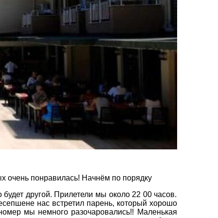
вул. Сумська 77/79
+38 (067) 180-32-43
,
+38 (099) 180-32-43
,
+38 (093) 180-32-43
,
0800 33 01 80
kh_city@aventour.ua
Пн. - Пт. 9:00 - 18:00
Сб 10:00 - 15:00
ых очень понравилась! Начнём по порядку
×
 будет другой. Прилетели мы около 22 00 часов.
 ресепшене нас встретил парень, который хорошо
 номер мы немного разочаровались!! Маленькая