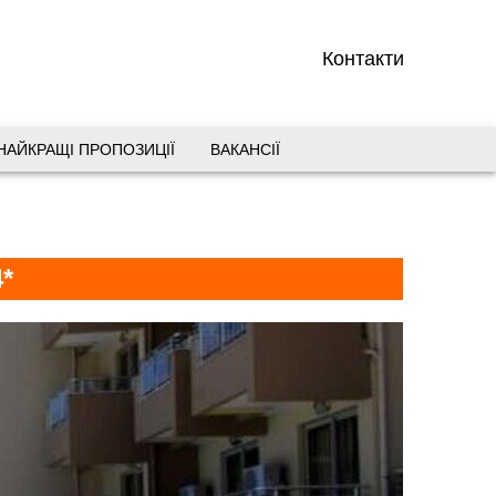
Контакти
НАЙКРАЩІ ПРОПОЗИЦІЇ
ВАКАНСІЇ
вул. Старокозацька 10
+38 (067) 180-32-43
,
+38 (099) 180-32-43
,
*
+38 (093) 180-32-43
,
0800 33 01 80
dp_city@aventour.ua
Пн. - Пт. 9:00 - 18:00
Сб 10:00 - 15:00