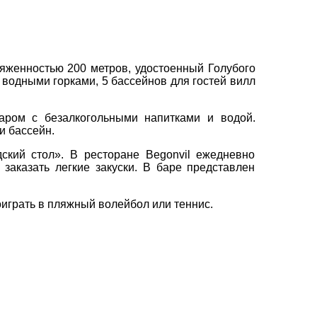
вул. Сумська 77/79
+38 (067) 180-32-43
,
тяженностью 200 метров, удостоенный Голубого
+38 (099) 180-32-43
,
3 водными горками, 5 бассейнов для гостей вилл
+38 (093) 180-32-43
,
0800 33 01 80
аром с безалкогольными напитками и водой.
kh_city@aventour.ua
и бассейн.
Пн. - Пт. 9:00 - 18:00
Сб 10:00 - 15:00
ский стол». В ресторане Begonvil ежедневно
заказать легкие закуски. В баре представлен
поиграть в пляжный волейбол или теннис.