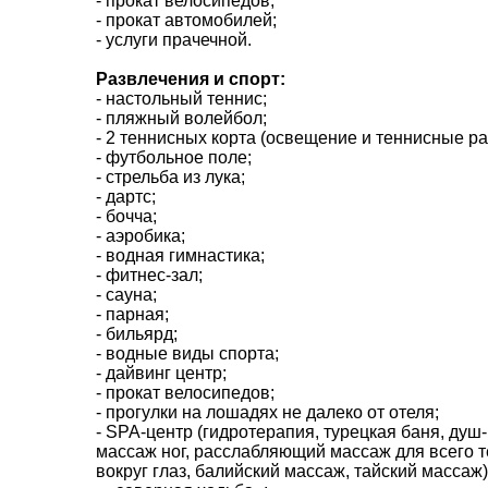
- прокат велосипедов;
- прокат автомобилей;
- услуги прачечной.
Развлечения и спорт:
*
поля обов'язкові для заповнення
- настольный теннис;
- пляжный волейбол;
- 2 теннисных корта (освещение и теннисные ра
- футбольное поле;
- стрельба из лука;
- дартс;
- бочча;
- аэробика;
- водная гимнастика;
- фитнес-зал;
- сауна;
- парная;
- бильярд;
- водные виды спорта;
- дайвинг центр;
- прокат велосипедов;
- прогулки на лошадях не далеко от отеля;
- SPA-центр (гидротерапия, турецкая баня, душ
массаж ног, расслабляющий массаж для всего те
вокруг глаз, балийский массаж, тайский массаж)