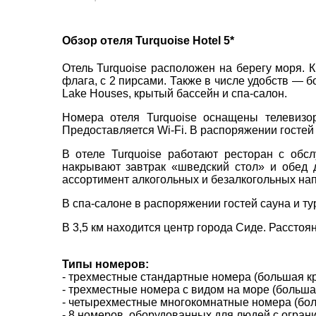
пр. 
Обзор отеля Turquoise Hotel 5*
+38 
Отель Turquoise расположен на берегу моря. 
+38 
флага, с 2 пирсами. Также в числе удобств — б
+38 
Lake Houses, крытый бассейн и спа-салон.
0800
Номера отеля Turquoise оснащены телевизо
zp_c
Предоставляется Wi-Fi. В распоряжении гостей
Пн. -
Сб 10
В отеле Turquoise работают ресторан с обс
накрывают завтрак «шведский стол» и обед д
ассортимент алкогольных и безалкогольных нап
В спа-салоне в распоряжении гостей сауна и ту
В 3,5 км находится центр города Сиде. Расстоя
Типы номеров:
- трехместные стандартные номера (большая кр
- трехместные номера с видом на море (больша
- четырехместные многокомнатные номера (бол
- 8 номеров, оборудованных для людей с огран