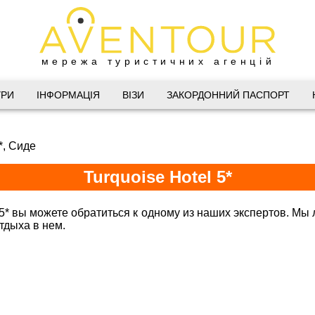
мережа туристичних агенцій
Дніпро
УРИ
ІНФОРМАЦІЯ
ВІЗИ
ЗАКОРДОННИЙ ПАСПОРТ
 Велика Васильківська 34
*, Сиде
(067) 180-32-43
,
(099) 180-32-43
,
Turquoise Hotel 5*
(093) 180-32-43
,
 33 01 80
@aventour.ua
 5* вы можете обратиться к одному из наших экспертов. Мы л
тдыха в нем.
Горящие туры в Turquoise Hotel 5*
 Пт. 9:00 - 18:00
:00 - 15:00
Харків