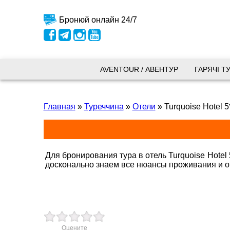
Бронюй онлайн 24/7
Київ
AVENTOUR / АВЕНТУР
ГАРЯЧІ Т
вул.
Главная
»
Туреччина
»
Отели
»
Turquoise Hotel 5
+38 
+38 
+38 
0800
kyiv
Для бронирования тура в отель Turquoise Hotel
досконально знаем все нюансы проживания и о
Пн. -
Сб 10
Запоріжжя
Оцените