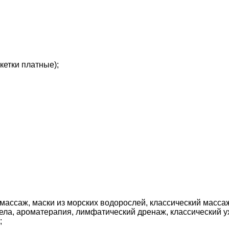
кетки платные);
-массаж, маски из морских водорослей, классический масса
ла, ароматерапия, лимфатический дренаж, классический ухо
;