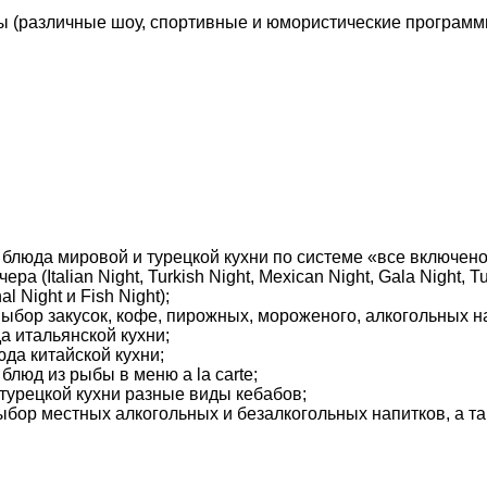
 (различные шоу, спортивные и юмористические программ
м блюда мировой и турецкой кухни по системе «все включен
(Italian Night, Turkish Night, Mexican Night, Gala Night, Tur
nal Night и Fish Night);
выбор закусок, кофе, пирожных, мороженого, алкогольных н
да итальянской кухни;
юда китайской кухни;
блюд из рыбы в меню a la carte;
турецкой кухни разные виды кебабов;
выбор местных алкогольных и безалкогольных напитков, а т