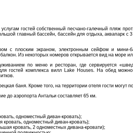
Соборний 216
(067) 180-32-43
,
К услугам гостей собственный песчано-галечный пляж про
(099) 180-32-43
,
ольшой главный бассейн, бассейн для отдыха, аквапарк с 
(093) 180-32-43
,
 33 01 80
ром с плоским экраном, электронным сейфом и мини-б
ity@aventour.ua
 балкон. Из некоторых номеров открывается вид на море ил
 Пт. 9:00 - 18:00
:00 - 15:00
луживанием по меню и ресторан, где сервируется «швед
ля гостей комплекса вилл Lake Houses. На обед можно 
итков.
рецкая баня. Кроме того, на территории отеля гости могут 
ние до аэропорта Антальи составляет 65 км.
овать, одноместный диван-кровать);
я кровать, одноместный диван-кровать);
ьшая кровать, 2 одноместных дивана-кровати);
иченной подвижностью;