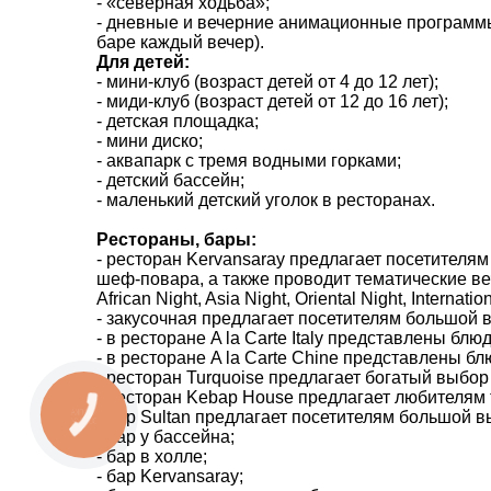
- «cеверная ходьба»;
- дневные и вечерние анимационные программы
баре каждый вечер).
Для детей:
- мини-клуб (возраст детей от 4 до 12 лет);
- миди-клуб (возраст детей от 12 до 16 лет);
- детская площадка;
- мини диско;
- аквапарк с тремя водными горками;
- детский бассейн;
- маленький детский уголок в ресторанах.
Рестораны, бары:
- ресторан Kervansaray предлагает посетителя
шеф-повара, а также проводит тематические вечера 
African Night, Asia Night, Oriental Night, Internatio
- закусочная предлагает посетителям большой 
- в ресторане A la Carte Italy представлены блю
- в ресторане A la Carte Chine представлены бл
- ресторан Turquoise предлагает богатый выбор 
- ресторан Kebap House предлагает любителям 
- бар Sultan предлагает посетителям большой 
КНОПКА
ЗВ'ЯЗКУ
- бар у бассейна;
- бар в холле;
- бар Kervansaray;