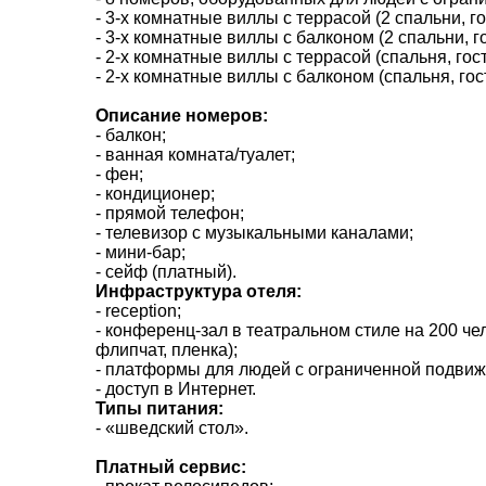
- 3-х комнатные виллы с террасой (2 спальни, го
- 3-х комнатные виллы с балконом (2 спальни, го
- 2-х комнатные виллы с террасой (спальня, гост
- 2-х комнатные виллы с балконом (спальня, гост
Описание номеров:
- балкон;
- ванная комната/туалет;
- фен;
- кондиционер;
- прямой телефон;
- телевизор с музыкальными каналами;
- мини-бар;
- сейф (платный).
Инфраструктура отеля:
- reception;
- конференц-зал в театральном стиле на 200 ч
ВАШЕ ІМ'Я
флипчат, пленка);
*
- платформы для людей с ограниченной подвиж
- доступ в Интернет.
Типы питания:
E-MAIL
*
- «шведский стол».
Платный сервис:
ТЕЛЕФОН
*