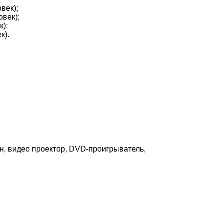
век);
овек);
к);
к).
×
он, видео проектор, DVD-проигрыватель,