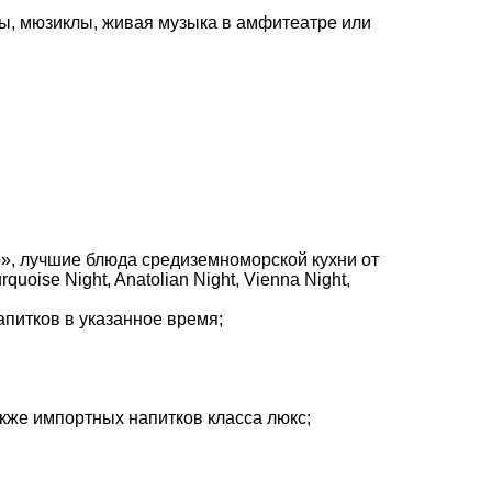
ы, мюзиклы, живая музыка в амфитеатре или
о», лучшие блюда средиземноморской кухни от
quoise Night, Anatolian Night, Vienna Night,
апитков в указанное время;
акже импортных напитков класса люкс;