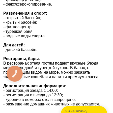
- факс/ксерокопирование.
Развлечения и спорт:
- открытый бассейн;
- крытый бассейн;
- фитнес-центр;
- турецкая баня;
- водные виды спорта.
Для детей:
- детский бассейн.
Рестораны, бары:
В ресторанах отеля гостям подают вкусные блюда
международной и турецкой кухонь. В барах, с
потрясающим видом на море, можно заказать
КНОПКА
ЗВ'ЯЗКУ
эксклюзивные коктейли и напитки премиум-класса.
Дополнительная информация:
- регистрация заезда с 14:00;
- регистрация отъезда до 12:30;
- курение в номерах отеля запрещено;
- размещение домашних животных не допускается.
Ми на зв'язку