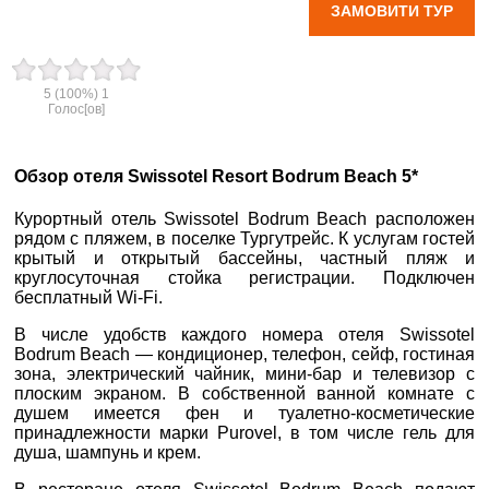
ЗАМОВИТИ ТУР
вул. Старокозацька
10
5
(100%)
1
Голос[ов]
+38 (067) 180-32-43
,
+38 (099) 180-32-43
,
+38 (093) 180-32-43
,
0800 33 01 80
Обзор отеля Swissotel Resort Bodrum Beach 5*
dp_city@aventour.ua
Курортный отель Swissotel Bodrum Beach расположен
Пн. - Пт. 9:00 - 18:00
рядом с пляжем, в поселке Тургутрейс. К услугам гостей
Сб 10:00 - 15:00
крытый и открытый бассейны, частный пляж и
круглосуточная стойка регистрации. Подключен
бесплатный Wi-Fi.
В числе удобств каждого номера отеля Swissotel
Запоріжжя
Bodrum Beach — кондиционер, телефон, сейф, гостиная
зона, электрический чайник, мини-бар и телевизор с
плоским экраном. В собственной ванной комнате с
пр. Соборний 216
душем имеется фен и туалетно-косметические
принадлежности марки Purovel, в том числе гель для
+38 (067) 180-32-43
,
душа, шампунь и крем.
+38 (099) 180-32-43
,
+38 (093) 180-32-43
,