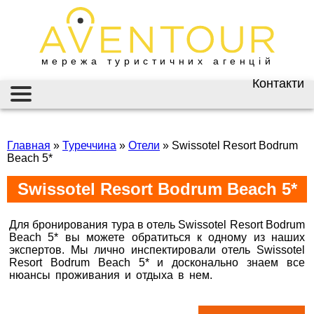
мережа туристичних агенцій
Контакти
Київ
AVENTOUR / АВЕНТУР
ГАРЯЧІ ТУРИ
вул. Велика
Васильківська 34
Главная
»
Туреччина
»
Отели
»
Swissotel Resort Bodrum
ІНФОРМАЦІЯ
Beach 5*
+38 (067) 180-32-43
,
+38 (099) 180-32-43
,
ВІЗИ
Swissotel Resort Bodrum Beach 5*
+38 (093) 180-32-43
,
0800 33 01 80
ЗАКОРДОННИЙ ПАСПОРТ
kyiv@aventour.ua
Для бронирования тура в отель Swissotel Resort Bodrum
НАЙКРАЩІ ПРОПОЗИЦІЇ
Beach 5* вы можете обратиться к одному из наших
Пн. - Пт. 9:00 - 18:00
экспертов. Мы лично инспектировали отель Swissotel
Сб 10:00 - 15:00
Resort Bodrum Beach 5* и досконально знаем все
ВАКАНСІЇ
нюансы проживания и отдыха в нем.
Горящие туры в
Бронюй онлайн 24/7
Swissotel Resort Bodrum Beach 5*
Дніпро