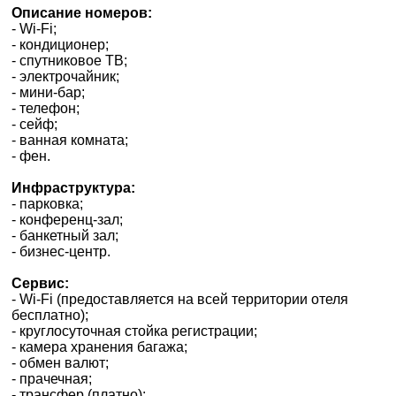
ДЕ ПРОЖИВАЄТЕ
Описание номеров:
- Wi-Fi;
- кондиционер;
ПРИМІТКИ
- спутниковое ТВ;
- электрочайник;
- мини-бар;
- телефон;
- сейф;
- ванная комната;
- фен.
*
поля обов'язкові для
Инфраструктура:
заповнення
- парковка;
- конференц-зал;
- банкетный зал;
- бизнес-центр.
Сервис:
- Wi-Fi (предоставляется на всей территории отеля
бесплатно);
- круглосуточная стойка регистрации;
- камера хранения багажа;
- обмен валют;
- прачечная;
- трансфер (платно);