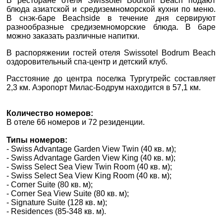
В ресторане отеля Swissotel Bodrum Beach подают
0800 33 01 80
блюда азиатской и средиземноморской кухни по меню.
zp_city@aventour.ua
В снэк-баре Beachside в течение дня сервируют
разнообразные средиземноморские блюда. В баре
Пн. - Пт. 9:00 - 18:00
можно заказать различные напитки.
Сб 10:00 - 15:00
В распоряжении гостей отеля Swissotel Bodrum Beach
оздоровительный спа-центр и детский клуб.
Расстояние до центра поселка Тургутрейс составляет
2,3 км. Аэропорт Милас-Бодрум находится в 57,1 км.
Харків
Количество номеров:
вул. Сумська 77/79
В отеле 66 номеров и 72 резиденции.
×
+38 (067) 180-32-43
,
ВАШЕ ІМ'Я
*
Типы номеров:
+38 (099) 180-32-43
,
- Swiss Advantage Garden View Twin (40 кв. м);
+38 (093) 180-32-43
,
- Swiss Advantage Garden View King (40 кв. м);
0800 33 01 80
E-MAIL
- Swiss Select Sea View Twin Room (40 кв. м);
*
kh_city@aventour.ua
- Swiss Select Sea View King Room (40 кв. м);
- Corner Suite (80 кв. м);
Пн. - Пт. 9:00 - 18:00
- Corner Sea View Suite (80 кв. м);
ТЕЛЕФОН
*
Сб 10:00 - 15:00
- Signature Suite (128 кв. м);
- Residences (85-348 кв. м).