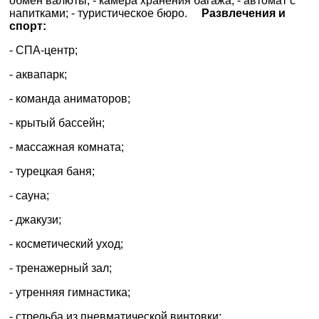
обмен валюты; - камера хранения багажа; - автомат с
напитками; - туристическое бюро.
Развлечения и
спорт:
×
ВАШЕ ІМ'Я
*
- СПА-центр;
- аквапарк;
E-MAIL
*
- команда аниматоров;
- крытый бассейн;
ТЕЛЕФОН
*
- массажная комната;
- турецкая баня;
ДЕ ПРОЖИВАЄТЕ
- сауна;
ПРИМІТКИ
- джакузи;
- косметический уход;
- тренажерный зал;
- утренняя гимнастика;
- стрельба из пневматической винтовки;
*
поля обов'язкові для