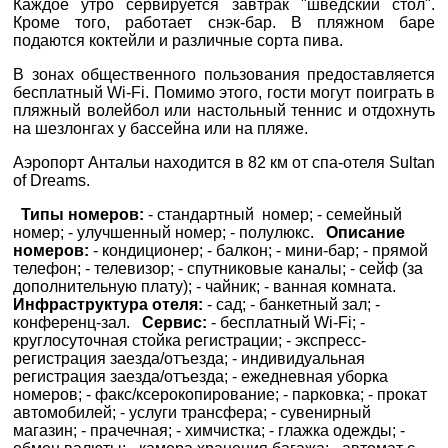
Каждое утро сервируется завтрак "шведский стол".
0800 33 01 80
Кроме того, работает снэк-бар. В пляжном баре
zp_city@aventour.ua
подаются коктейли и различные сорта пива.
Пн. - Пт. 9:00 - 18:00
В зонах общественного пользования предоставляется
Сб 10:00 - 15:00
бесплатный Wi-Fi. Помимо этого, гости могут поиграть в
пляжный волейбол или настольный теннис и отдохнуть
на шезлонгах у бассейна или на пляже.
Аэропорт Антальи находится в 82 км от спа-отеля Sultan
of Dreams.
Харків
Типы номеров:
- стандартный номер; - семейный
номер; - улучшенный номер; - полулюкс.
Описание
вул. Сумська 77/79
номеров:
- кондиционер; - балкон; - мини-бар; - прямой
телефон; - телевизор; - спутниковые каналы; - сейф (за
+38 (067) 180-32-43
,
дополнительную плату); - чайник; - ванная комната.
+38 (099) 180-32-43
,
Инфраструктура отеля:
- сад; - банкетный зал; -
+38 (093) 180-32-43
,
конференц-зал.
Сервис:
- бесплатный Wi-Fi; -
0800 33 01 80
круглосуточная стойка регистрации; - экспресс-
kh_city@aventour.ua
регистрация заезда/отъезда; - индивидуальная
регистрация заезда/отъезда; - ежедневная уборка
Пн. - Пт. 9:00 - 18:00
номеров; - факс/ксерокопирование; - парковка; - прокат
Сб 10:00 - 15:00
автомобилей; - услуги трансфера; - сувенирный
магазин; - прачечная; - химчистка; - глажка одежды; -