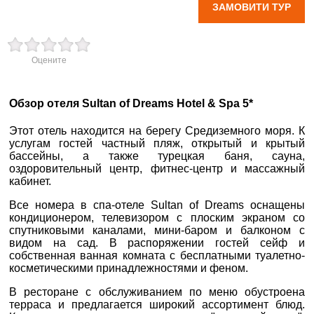
ЗАМОВИТИ ТУР
вул. Старокозацька
10
Оцените
+38 (067) 180-32-43
,
+38 (099) 180-32-43
,
+38 (093) 180-32-43
,
Обзор отеля Sultan of Dreams Hotel & Spa 5*
0800 33 01 80
dp_city@aventour.ua
Этот отель находится на берегу Средиземного моря. К
услугам гостей частный пляж, открытый и крытый
Пн. - Пт. 9:00 - 18:00
бассейны, а также турецкая баня, сауна,
Сб 10:00 - 15:00
оздоровительный центр, фитнес-центр и массажный
кабинет.
Все номера в спа-отеле Sultan of Dreams оснащены
кондиционером, телевизором с плоским экраном со
Запоріжжя
спутниковыми каналами, мини-баром и балконом с
видом на сад. В распоряжении гостей сейф и
собственная ванная комната с бесплатными туалетно-
пр. Соборний 216
косметическими принадлежностями и феном.
+38 (067) 180-32-43
,
В ресторане с обслуживанием по меню обустроена
+38 (099) 180-32-43
,
терраса и предлагается широкий ассортимент блюд.
+38 (093) 180-32-43
,