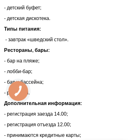
- детский буфет;
- детская дискотека.
Типы питания:
- завтрак «шведский стол».
Рестораны, бары:
- бар на пляже;
- лобби-бар;
- бар у бассейна;
КНОПКА
- ресторан.
ЗВ'ЯЗКУ
Дополнительная информация:
- регистрация заезда 14.00;
- регистрация отъезда 12.00;
- принимаются кредитные карты;