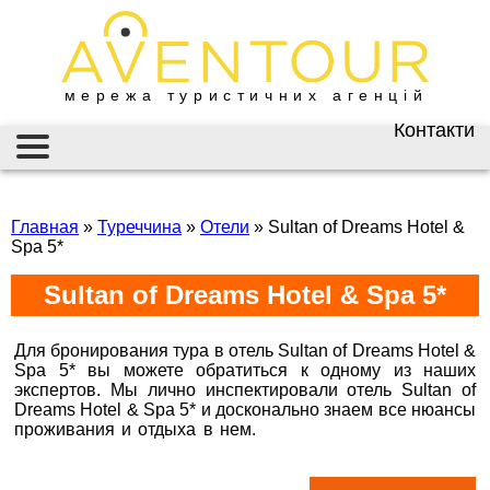
мережа туристичних агенцій
Контакти
Київ
AVENTOUR / АВЕНТУР
ГАРЯЧІ ТУРИ
вул. Велика
Васильківська 34
Главная
»
Туреччина
»
Отели
»
Sultan of Dreams Hotel &
ІНФОРМАЦІЯ
Spa 5*
+38 (067) 180-32-43
,
+38 (099) 180-32-43
,
ВІЗИ
Sultan of Dreams Hotel & Spa 5*
+38 (093) 180-32-43
,
0800 33 01 80
ЗАКОРДОННИЙ ПАСПОРТ
kyiv@aventour.ua
Для бронирования тура в отель Sultan of Dreams Hotel &
НАЙКРАЩІ ПРОПОЗИЦІЇ
Spa 5* вы можете обратиться к одному из наших
Пн. - Пт. 9:00 - 18:00
экспертов. Мы лично инспектировали отель Sultan of
Сб 10:00 - 15:00
Dreams Hotel & Spa 5* и досконально знаем все нюансы
ВАКАНСІЇ
проживания и отдыха в нем.
Горящие туры в Sultan of
Бронюй онлайн 24/7
Dreams Hotel & Spa 5*
Дніпро