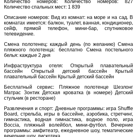
Количество номеров: Количество номеров: 827
0800 33 01 80
Количество спальных мест: 1 839
E-MAIL
*
zp_city@aventour.ua
Описание номеров: Вид из комнат: на море и на сад. В
Пн. - Пт. 9:00 - 18:00
комнатах имеется: балкон, туалет, ванная, кондиционер,
Сб 10:00 - 15:00
сейф, прямой телефон, мини-бар, спутниковое
ТЕЛЕФОН
*
телевидение.
Смена полотенец: каждый день (по желанию) Смена
ДЕ ПРОЖИВАЄТЕ
пляжного полотенца: бесплатно Смена постельного
белья: каждые 2 дня
Харків
ПРИМІТКИ
Инфраструктура отеля: Открытый плавательный
бассейн Открытый детский бассейн Крытый
вул. Сумська 77/79
плавательный бассейн Крытый детский бассейн
+38 (067) 180-32-43
,
Бесплатный сервис: Пляжное полотенце Шезлонг
+38 (099) 180-32-43
,
Матрас Зонтик Детская кроватка (в номере) Детский
+38 (093) 180-32-43
,
стульчик (в ресторане)
0800 33 01 80
*
поля обов'язкові для
kh_city@aventour.ua
Развлечения и спорт: Дневные программы: игра Shuffle
заповнення
Board, стрельба, игры в бассейне, аэробика, стретчинг,
Пн. - Пт. 9:00 - 18:00
гимнастика, водная гимнастика, водное поло, игра
Сб 10:00 - 15:00
Boccia, пляжный волейбол, мини-футбол. Вечерние
программы: амфитеатр, ежедневнoe шоу, тематические
вечерние шоу, дискотека.