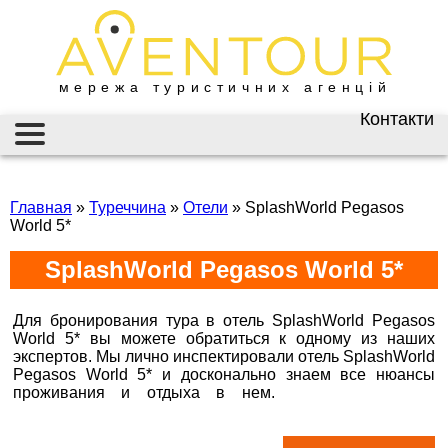
мережа туристичних агенцій
Контакти
Київ
AVENTOUR / АВЕНТУР
ГАРЯЧІ ТУРИ
вул. Велика
Васильківська 34
Главная
»
Туреччина
»
Отели
»
SplashWorld Pegasos
ІНФОРМАЦІЯ
World 5*
+38 (067) 180-32-43
,
+38 (099) 180-32-43
,
ВІЗИ
SplashWorld Pegasos World 5*
+38 (093) 180-32-43
,
0800 33 01 80
ЗАКОРДОННИЙ ПАСПОРТ
kyiv@aventour.ua
Для бронирования тура в отель SplashWorld Pegasos
НАЙКРАЩІ ПРОПОЗИЦІЇ
World 5* вы можете обратиться к одному из наших
Пн. - Пт. 9:00 - 18:00
экспертов. Мы лично инспектировали отель SplashWorld
Сб 10:00 - 15:00
Pegasos World 5* и досконально знаем все нюансы
ВАКАНСІЇ
проживания и отдыха в нем.
Горящие туры в
Бронюй онлайн 24/7
SplashWorld Pegasos World 5*
Дніпро