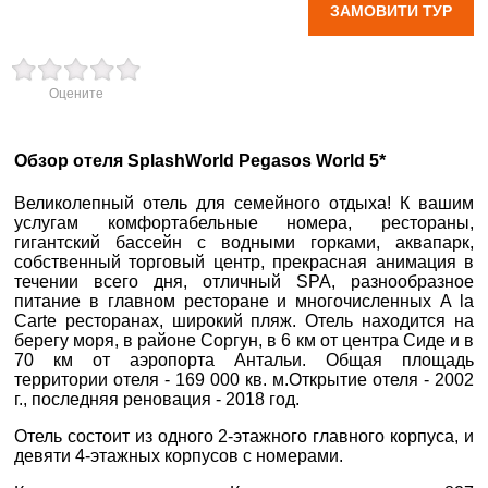
ЗАМОВИТИ ТУР
вул. Старокозацька
10
Оцените
+38 (067) 180-32-43
,
+38 (099) 180-32-43
,
+38 (093) 180-32-43
,
Обзор отеля SplashWorld Pegasos World 5*
0800 33 01 80
dp_city@aventour.ua
Великолепный отель для семейного отдыха! К вашим
услугам комфортабельные номера, рестораны,
Пн. - Пт. 9:00 - 18:00
гигантский бассейн с водными горками, аквапарк,
Сб 10:00 - 15:00
собственный торговый центр, прекрасная анимация в
течении всего дня, отличный SPA, разнообразное
питание в главном ресторане и многочисленных A la
Carte ресторанах, широкий пляж. Отель находится на
Запоріжжя
берегу моря, в районе Соргун, в 6 км от центра Сиде и в
70 км от аэропорта Антальи. Общая площадь
территории отеля - 169 000 кв. м. ​Открытие отеля - 2002
г., последняя реновация - 2018 год.
пр. Соборний 216
×
Отель состоит из одного 2-этажного главного корпуса, и
+38 (067) 180-32-43
,
девяти 4-этажных корпусов с номерами.
+38 (099) 180-32-43
,
ВАШЕ ІМ'Я
*
+38 (093) 180-32-43
,