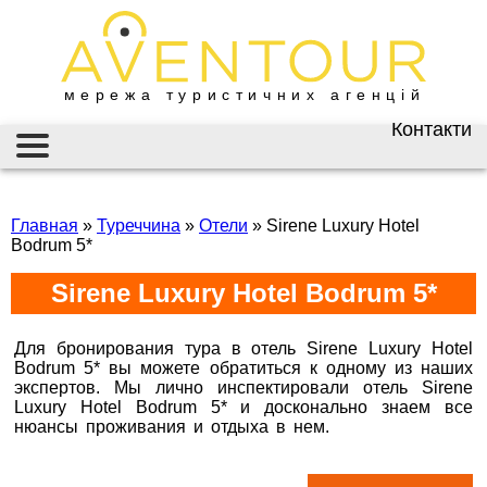
мережа туристичних агенцій
Контакти
Київ
AVENTOUR / АВЕНТУР
ГАРЯЧІ ТУРИ
вул. Велика
Васильківська 34
Главная
»
Туреччина
»
Отели
»
Sirene Luxury Hotel
ІНФОРМАЦІЯ
Bodrum 5*
+38 (067) 180-32-43
,
+38 (099) 180-32-43
,
ВІЗИ
Sirene Luxury Hotel Bodrum 5*
+38 (093) 180-32-43
,
0800 33 01 80
ЗАКОРДОННИЙ ПАСПОРТ
kyiv@aventour.ua
Для бронирования тура в отель Sirene Luxury Hotel
НАЙКРАЩІ ПРОПОЗИЦІЇ
Bodrum 5* вы можете обратиться к одному из наших
Пн. - Пт. 9:00 - 18:00
экспертов. Мы лично инспектировали отель
Sirene
Сб 10:00 - 15:00
Luxury Hotel Bodrum 5*
и досконально знаем все
ВАКАНСІЇ
нюансы проживания и отдыха в нем.
Горящие туры в
Бронюй онлайн 24/7
Sirene Luxury Hotel Bodrum 5*
Дніпро