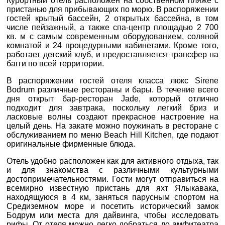
Курортный отель расположен на собственном пляже с
0800 33 01 80
пристанью для прибывающих по морю. В распоряжении
zp_city@aventour.ua
гостей крытый бассейн, 2 открытых бассейна, в том
числе пейзажный, а также спа-центр площадью 2 700
Пн. - Пт. 9:00 - 18:00
кв. м с самым современным оборудованием, соляной
Сб 10:00 - 15:00
комнатой и 24 процедурными кабинетами. Кроме того,
работает детский клуб, и предоставляется трансфер на
багги по всей территории.
В распоряжении гостей отеля класса люкс Sirene
Bodrum различные рестораны и бары. В течение всего
Харків
дня открыт бар-ресторан Jade, который отлично
подходит для завтрака, поскольку легкий бриз и
ласковые волны создают прекрасное настроение на
вул. Сумська 77/79
целый день. На закате можно поужинать в ресторане с
обслуживанием по меню Beach Hill Kitchen, где подают
+38 (067) 180-32-43
,
оригинальные фирменные блюда.
+38 (099) 180-32-43
,
+38 (093) 180-32-43
,
Отель удобно расположен как для активного отдыха, так
0800 33 01 80
и для знакомства с различными культурными
kh_city@aventour.ua
достопримечательностями. Гости могут отправиться на
всемирно известную пристань для яхт Ялыкавака,
Пн. - Пт. 9:00 - 18:00
находящуюся в 4 км, заняться парусным спортом на
Сб 10:00 - 15:00
Средиземном море и посетить исторический замок
Бодрум или места для дайвинга, чтобы исследовать
рифы. От отеля можно легко добраться до амфитеатра