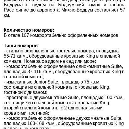
×
Бодрума с видом на Бодрумский замок и гавань.
ВАШЕ ІМ'Я
*
Расстояние до аэропорта Миляс-Бодрум составляет 57
км.
E-MAIL
*
Количество номеров:
В отеле 107 комфортабельно оформленных номеров.
ТЕЛЕФОН
*
Типы номеров:
- стильно оформленные гостевые номера, площадью
55-71 кв.м., оборудованные кроватью King в спальной
ДЕ ПРОЖИВАЄТЕ
комнате. Номера с видом на сад или море;
- комфортабельно оформленные однокомнатные Suite,
площадью 87-116 кв.м., оборудованные кроватью King в
ПРИМІТКИ
спальной комнате;
- изысканные Junior Suite, площадью 75 кв.м.,
состоящие из спальной комнаты с кроватью King,
гостиной с диваном;
- просторные двухкомнатные Suite, площадью 100 кв.м.,
состоящие из спальной комнаты с кроватью King,
второй спальной комнаты с 2 односпальными
кроватями, гостиной;
*
поля обов'язкові для
- комфортабельно оформленные двухкомнатные Suite,
заповнення
площадью 163-168 кв.м., оборудованные кроватью King
в спальных комнатах;