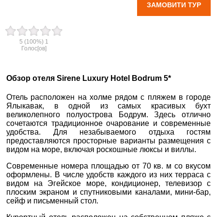
ЗАМОВИТИ ТУР
вул. Старокозацька
10
5
(100%)
1
Голос[ов]
+38 (067) 180-32-43
,
+38 (099) 180-32-43
,
+38 (093) 180-32-43
,
0800 33 01 80
Обзор отеля Sirene Luxury Hotel Bodrum 5*
dp_city@aventour.ua
Отель расположен на холме рядом с пляжем в городе
Пн. - Пт. 9:00 - 18:00
Ялыкавак, в одной из самых красивых бухт
Сб 10:00 - 15:00
великолепного полуострова Бодрум. Здесь отлично
сочетаются традиционное очарование и современные
удобства. Для незабываемого отдыха гостям
предоставляются просторные варианты размещения с
видом на море, включая роскошные люксы и виллы.
Запоріжжя
Современные номера площадью от 70 кв. м со вкусом
оформлены. В числе удобств каждого из них терраса с
пр. Соборний 216
видом на Эгейское море, кондиционер, телевизор с
плоским экраном и спутниковыми каналами, мини-бар,
+38 (067) 180-32-43
,
сейф и письменный стол.
+38 (099) 180-32-43
,
+38 (093) 180-32-43
,