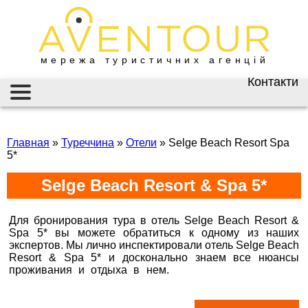
мережа туристичних агенцій
Контакти
Київ
AVENTOUR / АВЕНТУР
ГАРЯЧІ ТУРИ
вул. Велика
Васильківська 34
Главная
»
Туреччина
»
Отели
»
Selge Beach Resort Spa
ІНФОРМАЦІЯ
5*
+38 (067) 180-32-43
,
+38 (099) 180-32-43
,
ВІЗИ
Selge Beach Resort & Spa 5*
+38 (093) 180-32-43
,
0800 33 01 80
ЗАКОРДОННИЙ ПАСПОРТ
kyiv@aventour.ua
Для бронирования тура в отель Selge Beach Resort &
НАЙКРАЩІ ПРОПОЗИЦІЇ
Spa 5* вы можете обратиться к одному из наших
Пн. - Пт. 9:00 - 18:00
экспертов. Мы лично инспектировали отель Selge Beach
Сб 10:00 - 15:00
Resort & Spa 5* и досконально знаем все нюансы
ВАКАНСІЇ
проживания и отдыха в нем.
Горящие туры в Selge
Бронюй онлайн 24/7
Beach Resort & Spa 5*
Дніпро