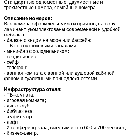
Стандартные одноместные, двухместные и
0800 33 01 80
трехместные номера, семейные номера.
zp_city@aventour.ua
Описание номеров:
Пн. - Пт. 9:00 - 18:00
Все номера оформлены мило и приятно, на полу
Сб 10:00 - 15:00
ламинант, укомплектованы современной и удобной
мебелью.
- балкон с видом на море или бассейн;
- ТВ со спутниковыми каналами;
- мини-бар с холодильником;
Харків
- кондиционер;
- сейф;
- телефон;
- ванная комната с ванной или душевой кабиной,
вул. Сумська 77/79
феном и туалетными принадлежностями.
+38 (067) 180-32-43
,
+38 (099) 180-32-43
,
Инфраструктура отеля:
+38 (093) 180-32-43
,
- ТВ-комната;
0800 33 01 80
- игровая комната;
- дискоклуб;
kh_city@aventour.ua
- библиотека;
Пн. - Пт. 9:00 - 18:00
- амфитеатр
Сб 10:00 - 15:00
- лифт;
- 2 конференц-зала, вместимостью 600 и 700 человек;
- бизнес-центр.