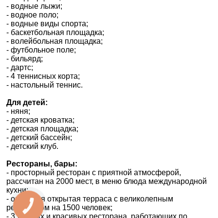
- водные лыжи;
- водное поло;
- водные виды спорта;
- баскетбольная площадка;
- волейбольная площадка;
- футбольное поле;
- бильярд;
- дартс;
- 4 теннисных корта;
- настольный теннис.
Для детей:
- няня;
- детская кроватка;
- детская площадка;
- детский бассейн;
- детский клуб.
Рестораны, бары:
- просторный ресторан с приятной атмосферой,
рассчитан на 2000 мест, в меню блюда международной
кухни;
- огромная открытая терраса с великолепным
рестораном на 1500 человек;
КНОПКА
ЗВ'ЯЗКУ
- 3 уютных и красивых ресторана, работающих по