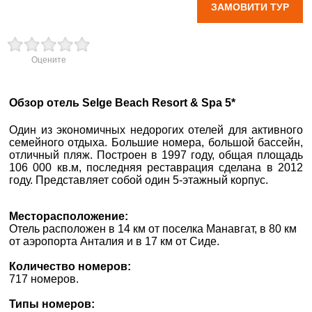
ЗАМОВИТИ ТУР
вул. Старокозацька
10
Оцените
+38 (067) 180-32-43
,
+38 (099) 180-32-43
,
+38 (093) 180-32-43
,
Обзор отель Selge Beach Resort & Spa 5*
0800 33 01 80
dp_city@aventour.ua
Один из экономичных недорогих отелей для активного
семейного отдыха. Большие номера, большой бассейн,
Пн. - Пт. 9:00 - 18:00
отличный пляж. Построен в 1997 году, общая площадь
Сб 10:00 - 15:00
106 000 кв.м, последняя реставрация сделана в 2012
году. Представляет собой один 5-этажный корпус.
Месторасположение:
Запоріжжя
Отель расположен в 14 км от поселка Манавгат, в 80 км
от аэропорта Анталия и в 17 км от Сиде.
пр. Соборний 216
Количество номеров:
717 номеров.
+38 (067) 180-32-43
,
+38 (099) 180-32-43
,
Типы номеров:
+38 (093) 180-32-43
,