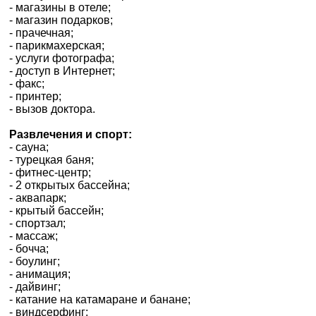
- магазины в отеле;
- магазин подарков;
- прачечная;
- парикмахерская;
*
поля обов'язкові для
- услуги фотографа;
заповнення
- доступ в Интернет;
- факс;
- принтер;
- вызов доктора.
Развлечения и спорт:
- сауна;
- турецкая баня;
- фитнес-центр;
- 2 открытых бассейна;
- аквапарк;
- крытый бассейн;
- спортзал;
- массаж;
- бочча;
- боулинг;
- анимация;
- дайвинг;
- катание на катамаране и банане;
- виндсерфинг;