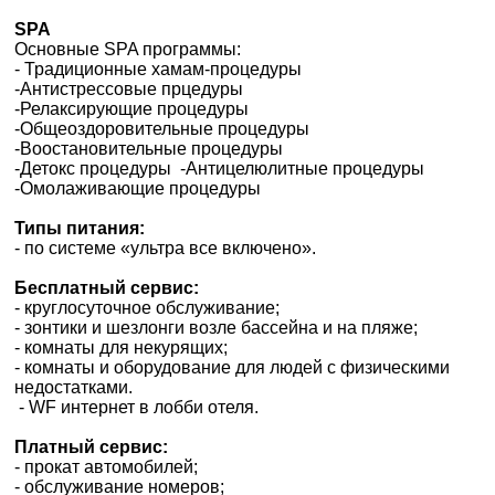
SPA
Основные SPA программы:
- Традиционные хамам-процедуры
-Антистрессовы
е прцедуры
-Релаксирующие процедуры
-Общеоздоровительные процедуры
×
-Воостановительные процедуры
ВАШЕ ІМ'Я
*
-Детокс процедуры
-Антицелюлитные процедуры
-Омолаживающие процедуры
E-MAIL
*
Типы питания:
- по системе «ультра все включено».
ТЕЛЕФОН
Бесплатный сервис:
*
- круглосуточное обслуживание;
- зонтики и шезлонги возле бассейна и на пляже;
- комнаты для некурящих;
ДЕ ПРОЖИВАЄТЕ
- комнаты и оборудование для людей с физическими
недостатками.
- WF интернет в лобби отеля.
ПРИМІТКИ
Платный сервис:
- прокат автомобилей;
- обслуживание номеров;