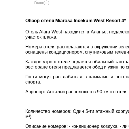
Голос[ов]
пр. 
Обзор отеля Miarosa Incekum West Resort 4*
+38 
+38 
Отель Alara West находится в Аланье, недалеко
+38 
участок пляжа.
0800
Номера отеля располагаются в окружении зелен
zp_c
оснащены кондиционером, спутниковым телеви
Пн. -
ВАШЕ ІМ'Я
*
Сб 10
Каждое утро в отеле подается обильный завтра
ресторане отеля предлагается обед и ужин по с
E-MAIL
*
Гости могут расслабиться в хаммаме и посет
спорта.
Аэропорт Антальи расположен в 90 км от отеля.
ТЕЛЕФОН
*
Количество номеров: Один 5-ти этажный корпус, 
*
поля обов'язкові для заповнення
м²).
Описание номеров: - кондиционер воздуха; - лич