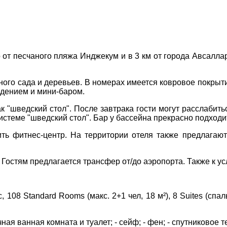
Соборний 216
(067) 180-32-43
,
(099) 180-32-43
,
 от песчаного пляжа Инджекум и в 3 км от города Авсалла
(093) 180-32-43
,
 33 01 80
ого сада и деревьев. В номерах имеется ковровое покрыти
ity@aventour.ua
дением и мини-баром.
 Пт. 9:00 - 18:00
ДЕ ПРОЖИВАЄТЕ
:00 - 15:00
к "шведский стол". После завтрака гости могут расслабить
истеме "шведский стол". Бар у бассейна прекрасно подходит
ПРИМІТКИ
ить фитнес-центр. На территории отеля также предлага
 Гостям предлагается трансфер от/до аэропорта. Также к ус
108 Standard Rooms (макс. 2+1 чел, 18 м²), 8 Suites (спаль
ная ванная комната и туалет; - сейф; - фен; - спутниковое 