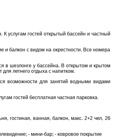
вул. Сумська 77/79
+38 (067) 180-32-43
,
+38 (099) 180-32-43
,
р. К услугам гостей открытый бассейн и частный
+38 (093) 180-32-43
,
0800 33 01 80
е и балкон с видом на окрестности. Все номера
kh_city@aventour.ua
×
Пн. - Пт. 9:00 - 18:00
Сб 10:00 - 15:00
ся в шезлонге у бассейна. В открытом и крытом
 для летнего отдыха с напитком.
ются возможности для занятий водными видами
лугам гостей бесплатная частная парковка.
ня, гостиная, ванная, балкон, макс. 2+2 чел, 26
телевидение; - мини-бар; - ковровое покрытие