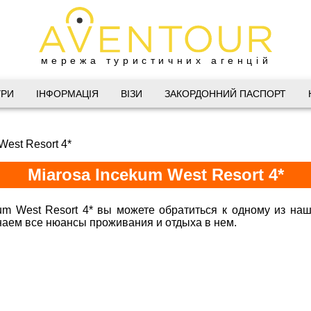
мережа туристичних агенцій
Дніпро
УРИ
ІНФОРМАЦІЯ
ВІЗИ
ЗАКОРДОННИЙ ПАСПОРТ
 Велика Васильківська 34
West Resort 4*
(067) 180-32-43
,
(099) 180-32-43
,
Miarosa Incekum West Resort 4*
(093) 180-32-43
,
 33 01 80
@aventour.ua
um West Resort 4* вы можете обратиться к одному из на
 знаем все нюансы проживания и отдыха в нем.
Горящие туры 
 Пт. 9:00 - 18:00
:00 - 15:00
Харків