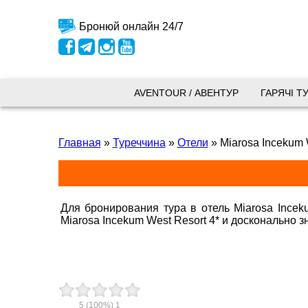
Бронюй онлайн 24/7
Київ
AVENTOUR / АВЕНТУР
ГАРЯЧІ Т
вул.
Главная
»
Туреччина
»
Отели
»
Miarosa Incekum 
+38 
+38 
+38 
0800
kyiv
Для бронирования тура в отель Miarosa Incek
Miarosa Incekum West Resort 4* и досконально
Пн. -
Сб 10
Запоріжжя
5
(100%)
1