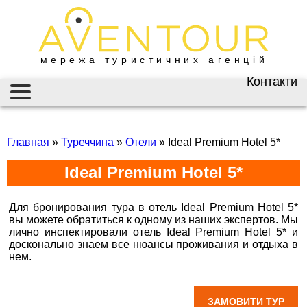
мережа туристичних агенцій
Контакти
Київ
AVENTOUR / АВЕНТУР
ГАРЯЧІ ТУРИ
вул. Велика
Васильківська 34
Главная
»
Туреччина
»
Отели
»
Ideal Premium Hotel 5*
ІНФОРМАЦІЯ
+38 (067) 180-32-43
,
Ideal Premium Hotel 5*
+38 (099) 180-32-43
,
ВІЗИ
+38 (093) 180-32-43
,
0800 33 01 80
ЗАКОРДОННИЙ ПАСПОРТ
Для бронирования тура в отель Ideal Premium Hotel 5*
kyiv@aventour.ua
вы можете обратиться к одному из наших экспертов. Мы
НАЙКРАЩІ ПРОПОЗИЦІЇ
лично инспектировали отель
Ideal Premium Hotel 5*
и
Пн. - Пт. 9:00 - 18:00
досконально знаем все нюансы проживания и отдыха в
Сб 10:00 - 15:00
нем.
Горящие туры в Ideal Premium Hotel 5* Горящие
ВАКАНСІЇ
туры в идеал премиум хотел
Бронюй онлайн 24/7
ЗАМОВИТИ ТУР
Дніпро