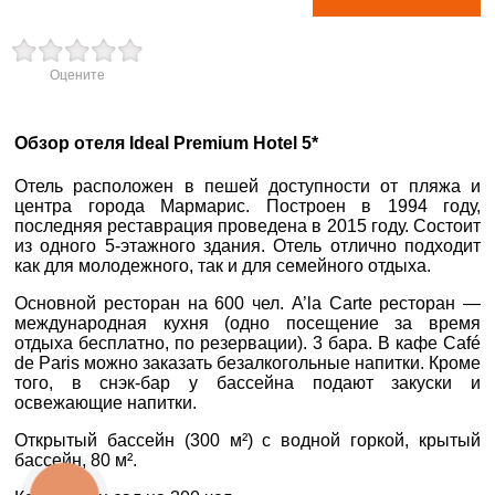
вул. Старокозацька
×
Оцените
10
ВАШЕ ІМ'Я
*
+38 (067) 180-32-43
,
+38 (099) 180-32-43
,
Обзор отеля Ideal Premium Hotel 5*
+38 (093) 180-32-43
,
E-MAIL
*
0800 33 01 80
Отель расположен в пешей доступности от пляжа и
dp_city@aventour.ua
центра города Мармарис. Построен в 1994 году,
последняя реставрация проведена в 2015 году. Состоит
ТЕЛЕФОН
*
Пн. - Пт. 9:00 - 18:00
из одного 5-этажного здания. Отель отлично подходит
Сб 10:00 - 15:00
как для молодежного, так и для семейного отдыха.
ДЕ ПРОЖИВАЄТЕ
Основной ресторан на 600 чел. A’la Carte ресторан —
международная кухня (одно посещение за время
отдыха бесплатно, по резервации). 3 бара. В кафе Café
Запоріжжя
ПРИМІТКИ
de Paris можно заказать безалкогольные напитки. Кроме
того, в снэк-бар у бассейна подают закуски и
освежающие напитки.
пр. Соборний 216
Открытый бассейн (300 м²) с водной горкой, крытый
+38 (067) 180-32-43
,
бассейн, 80 м².
+38 (099) 180-32-43
,
+38 (093) 180-32-43
,
КНОПКА