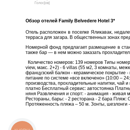
Голос[ов]
пр. 
Обзор отелей Family Belvedere Hotel 3*
+38 
ВАШЕ ІМ'Я
*
+38 
Отель расположен в поселке Яликавак, недале
+38 
терраса для загара. В общественных зонах пре
0800
E-MAIL
*
Номерной фонд предлагает размещение в станд
zp_c
также бар — в нем можно заказать прохладител
Пн. -
ТЕЛЕФОН
*
Сб 10
Количество номеров: 139 номеров Типы номеров: 
view, макс. 2+2) - 6 villas (55 м2, 3 комнаты, 
французский балкон - керамическое покрытие -
питание по системе «все включено» (10:00 – 24
производства, прохладительные напитки, чай и
*
поля обов'язкові для заповнення
платно Бесплатный сервис: автостоянка Платный 
няня Развлечения и спорт: - анимация - живая м
Рестораны, бары: - 2 ресторана - 2 бара Пляж:
Протяженность пляжа – 50 м. Зонты, шезлонги -