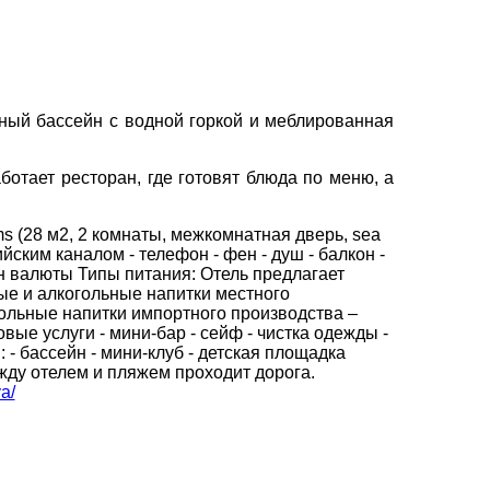
вул. Сумська 77/79
×
+38 (067) 180-32-43
,
+38 (099) 180-32-43
,
ьный бассейн с водной горкой и меблированная
+38 (093) 180-32-43
,
0800 33 01 80
отает ресторан, где готовят блюда по меню, а
kh_city@aventour.ua
Пн. - Пт. 9:00 - 18:00
Сб 10:00 - 15:00
oms (28 м2, 2 комнаты, межкомнатная дверь, sea
ийским каналом - телефон - фен - душ - балкон -
ен валюты Типы питания: Отель предлагает
ные и алкогольные напитки местного
ольные напитки импортного производства –
вые услуги - мини-бар - сейф - чистка одежды -
 - бассейн - мини-клуб - детская площадка
жду отелем и пляжем проходит дорога.
ya/