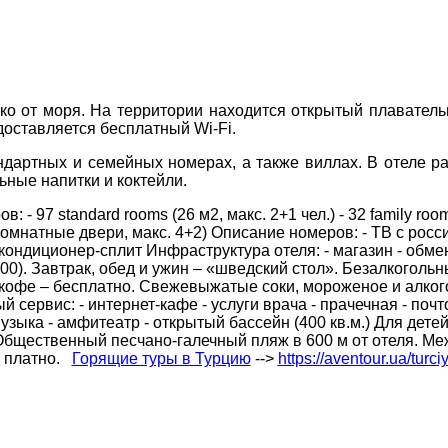
Соборний 216
(067) 180-32-43
,
ДЕ ПРОЖИВАЄТЕ
(099) 180-32-43
,
ко от моря. На территории находится открытый плавател
(093) 180-32-43
,
доставляется бесплатный Wi-Fi.
 33 01 80
ПРИМІТКИ
артных и семейных номерах, а также виллах. В отеле раб
ity@aventour.ua
ьные напитки и коктейли.
 Пт. 9:00 - 18:00
:00 - 15:00
- 97 standard rooms (26 м2, макс. 2+1 чел.) - 32 family ro
межкомнатные двери, макс. 4+2) Описание номеров: - ТВ с росс
 кондиционер-сплит Инфраструктура отеля: - магазин - обм
:00). Завтрак, обед и ужин – «шведский стол». Безалкоголь
 кофе – бесплатно. Свежевыжатые соки, мороженое и алког
сервис: - интернет-кафе - услуги врача - прачечная - почто
узыка - амфитеатр - открытый бассейн (400 кв.м.) Для детей:
 Общественный песчано-галечный пляж в 600 м от отеля. Ме
 платно.
Горящие туры в Турцию
-->
https://aventour.ua/turci