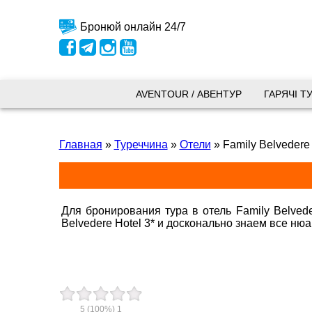
Бронюй онлайн 24/7
Київ
AVENTOUR / АВЕНТУР
ГАРЯЧІ Т
вул.
Главная
»
Туреччина
»
Отели
»
Family Belvedere 
+38 
+38 
+38 
0800
kyiv
Для бронирования тура в отель Family Belved
Belvedere Hotel 3* и досконально знаем все ню
Пн. -
Сб 10
Запоріжжя
5
(100%)
1