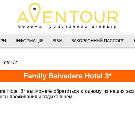
мережа туристичних агенцій
Дніпро
УРИ
ІНФОРМАЦІЯ
ВІЗИ
ЗАКОРДОННИЙ ПАСПОРТ
 Велика Васильківська 34
Hotel 3*
(067) 180-32-43
,
(099) 180-32-43
,
Family Belvedere Hotel 3*
(093) 180-32-43
,
 33 01 80
@aventour.ua
ere Hotel 3* вы можете обратиться к одному из наших экс
ансы проживания и отдыха в нем.
Горящие туры в Family Bel
 Пт. 9:00 - 18:00
:00 - 15:00
Харків