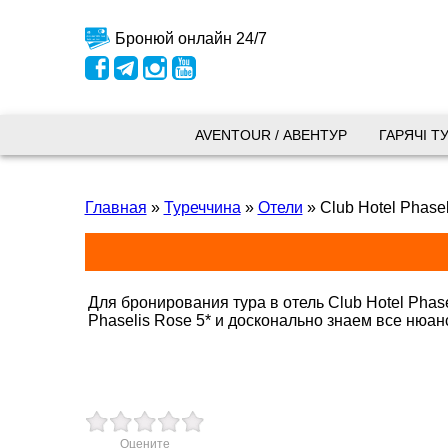
Бронюй онлайн 24/7
Київ
AVENTOUR / АВЕНТУР
ГАРЯЧІ Т
вул.
Главная
»
Туреччина
»
Отели
»
Club Hotel Phasel
+38 
+38 
+38 
0800
kyiv
Для бронирования тура в отель Club Hotel Phas
Phaselis Rose 5* и досконально знаем все нюа
Пн. -
Сб 10
Запоріжжя
Оцените