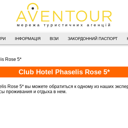
мережа туристичних агенцій
Дніпро
УРИ
ІНФОРМАЦІЯ
ВІЗИ
ЗАКОРДОННИЙ ПАСПОРТ
 Велика Васильківська 34
is Rose 5*
(067) 180-32-43
,
(099) 180-32-43
,
Club Hotel Phaselis Rose 5*
(093) 180-32-43
,
 33 01 80
@aventour.ua
elis Rose 5* вы можете обратиться к одному из наших экспе
нсы проживания и отдыха в нем.
Горящие туры в Club Hotel P
 Пт. 9:00 - 18:00
:00 - 15:00
Харків