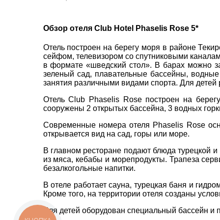
пр. 
Обзор отеля Club Hotel Phaselis Rose 5*
+38 
ВАШЕ ІМ'Я
*
Отель построен на берегу моря в районе Теки
+38 
сейфом, телевизором со спутниковыми каналам
+38 
в формате «шведский стол». В барах можно за
0800
E-MAIL
зеленый сад, плавательные бассейны, водные г
*
zp_c
занятия различными видами спорта. Для детей 
Пн. -
Отель Club Phaselis Rose построен на берег
ТЕЛЕФОН
*
Сб 10
сооружены 2 открытых бассейна, 3 водных горки
Современные номера отеля Phaselis Rose ос
открывается вид на сад, горы или море.
*
поля обов'язкові для заповнення
В главном ресторане подают блюда турецкой и
из мяса, кебабы и морепродукты. Трапеза серв
безалкогольные напитки.
В отеле работает сауна, турецкая баня и гидр
Кроме того, на территории отеля созданы усло
Для детей оборудован специальный бассейн и 