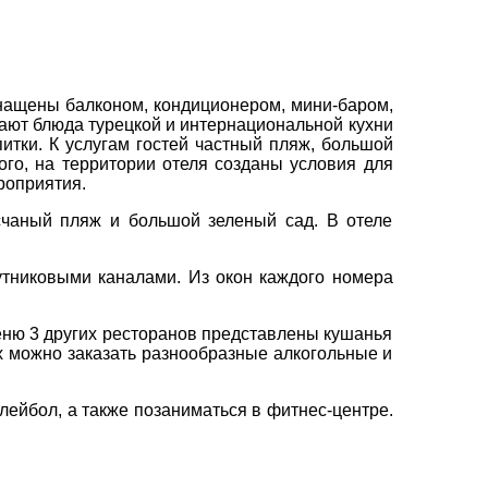
вул. Сумська 77/79
×
+38 (067) 180-32-43
,
снащены балконом, кондиционером, мини-баром,
+38 (099) 180-32-43
,
ают блюда турецкой и интернациональной кухни
+38 (093) 180-32-43
,
итки. К услугам гостей частный пляж, большой
0800 33 01 80
того, на территории отеля созданы условия для
kh_city@aventour.ua
роприятия.
Пн. - Пт. 9:00 - 18:00
есчаный пляж и большой зеленый сад. В отеле
Сб 10:00 - 15:00
тниковыми каналами. Из окон каждого номера
еню 3 других ресторанов представлены кушанья
ах можно заказать разнообразные алкогольные и
лейбол, а также позаниматься в фитнес-центре.