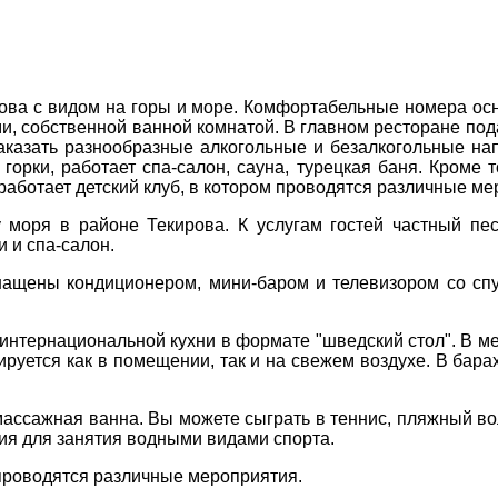
Соборний 216
(067) 180-32-43
,
ДЕ ПРОЖИВАЄТЕ
рова с видом на горы и море. Комфортабельные номера о
(099) 180-32-43
,
и, собственной ванной комнатой. В главном ресторане под
(093) 180-32-43
,
казать разнообразные алкогольные и безалкогольные нап
 33 01 80
ПРИМІТКИ
орки, работает спа-салон, сауна, турецкая баня. Кроме 
ity@aventour.ua
работает детский клуб, в котором проводятся различные ме
 Пт. 9:00 - 18:00
у моря в районе Текирова. К услугам гостей частный п
:00 - 15:00
 и спа-салон.
нащены кондиционером, мини-баром и телевизором со спу
 интернациональной кухни в формате "шведский стол". В м
ируется как в помещении, так и на свежем воздухе. В бар
омассажная ванна. Вы можете сыграть в теннис, пляжный во
вия для занятия водными видами спорта.
проводятся различные мероприятия.