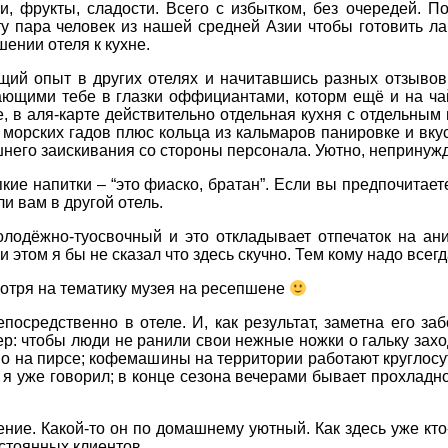
щи, фрукты, сладости. Всего с избытком, без очередей. П
ту пара человек из нашей средней Азии чтобы готовить л
шении отеля к кухне.
ущий опыт в других отелях и начитавшись разных отзывов,
ающими тебе в глазки оффициантами, которм ещё и на чай 
е, в аля-карте действительно отдельная кухня с отдельным
морских гадов плюс кольца из кальмаров панировке и вку
ишнего заискивания со стороны персонала. Уютно, непринуж
пкие напитки – “это фиаско, братан”. Если вы предпочитает
и вам в другой отель.
лодёжно-туосвочный и это откладывает отпечаток на ан
этом я бы не сказал что здесь скучно. Тем кому надо всегд
отря на тематику музея на ресепшене
осредственно в отеле. И, как результат, заметна его заб
р: чтобы люди не ранили свои нежные ножки о гальку захо
о на пирсе; кофемашины на территории работают круглосут
в я уже говорил; в конце сезона вечерами бывает прохладн
ние. Какой-то он по домашнему уютный. Как здесь уже кто-т
стоянных клиентов.