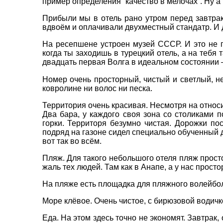
пример определения “качество в мелочах”. Ну а 
Прибыли мы в отель рано утром перед завтрак
вдвоём и оплачивали двухместный стандатр. И д
На ресепшене устроен музей СССР. И это не п
когда ты заходишь в турецкий отель, а на тебя 
двадцать первая Волга в идеальном состоянии –
ВАШЕ ІМ'Я
*
Номер очень просторный, чистый и светлый, не
ковролине ни волос ни песка.
E-MAIL
*
Территория очень красивая. Несмотря на относ
Два бара, у каждого своя зона со столиками 
горки. Территоря безумно чистая. Дорожки по
ТЕЛЕФОН
*
подряд на газоне сидел специально обученный д
вот так во всём.
Пляж. Для такого небольшого отеля пляж просто
*
поля обов'язкові для заповнення
жаль тех людей. Там как в Анапе, а у нас просто
На пляже есть площадка для пляжного волейбола
Море клёвое. Очень чистое, с бирюзовой водичко
Еда. На этом здесь точно не экономят. Завтрак,