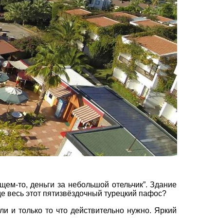
вул. Сумська 77/79
+38 (067) 180-32-43
,
+38 (099) 180-32-43
,
+38 (093) 180-32-43
,
0800 33 01 80
kh_city@aventour.ua
Пн. - Пт. 9:00 - 18:00
Сб 10:00 - 15:00
щем-то, деньги за небольшой отельчик”. Здание
де весь этот пятизвёздочный турецкий пафос?
али и только то что действительно нужно. Яркий