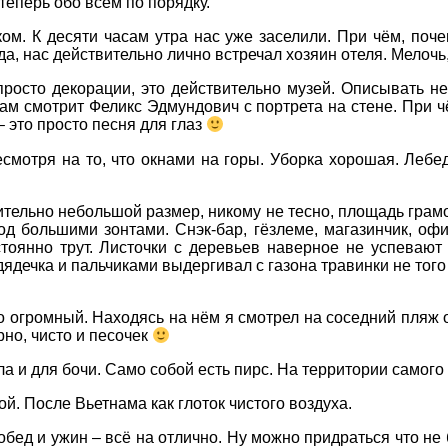
теперь обо всём по порядку.
ом. К десяти часам утра нас уже заселили. При чём, поче
а, нас действительно лично встречал хозяин отеля. Мелочь
росто декорации, это действительно музей. Описывать не
там смотрит Феликс Эдмундович с портрета на стене. При ч
 это просто песня для глаз
ДЕ ПРОЖИВАЄТЕ
смотря на то, что окнами на горы. Уборка хорошая. Лебед
ПРИМІТКИ
ительно небольшой размер, никому не тесно, площадь грамо
под большими зонтами. Снэк-бар, гёзлеме, магазинчик, оф
стоянно трут. Листочки с деревьев наверное не успевают
ядечка и пальчиками выдергивал с газона травинки не того 
 огромный. Находясь на нём я смотрел на соседний пляж о
рно, чисто и песочек
 и для бочи. Само собой есть пирс. На территории самого 
й. После Вьетнама как глоток чистого воздуха.
 обед и ужин – всё на отлично. Ну можно придраться что н