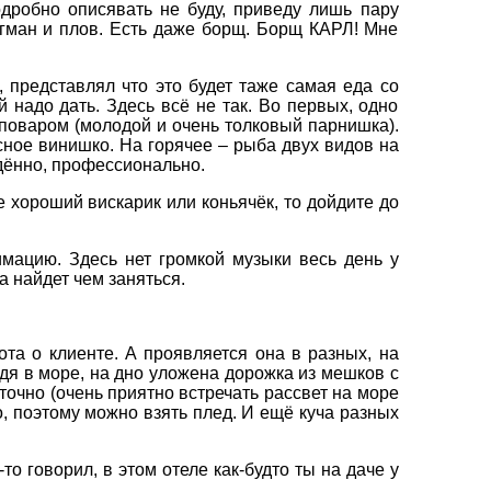
одробно описявать не буду, приведу лишь пару
агман и плов. Есть даже борщ. Борщ КАРЛ! Мне
 представлял что это будет таже самая еда со
надо дать. Здесь всё не так. Во первых, одно
 поваром (молодой и очень толковый парнишка).
сное винишко. На горячее – рыба двух видов на
дённо, профессионально.
е хороший вискарик или коньячёк, то дойдите до
имацию. Здесь нет громкой музыки весь день у
а найдет чем заняться.
ота о клиенте. А проявляется она в разных, на
дя в море, на дно уложена дорожка из мешков с
очно (очень приятно встречать рассвет на море
о, поэтому можно взять плед. И ещё куча разных
о говорил, в этом отеле как-будто ты на даче у