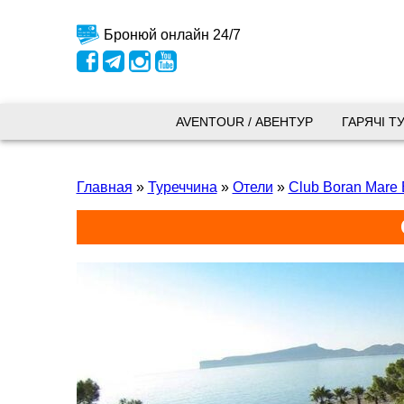
Бронюй онлайн 24/7
Київ
AVENTOUR / АВЕНТУР
ГАРЯЧІ Т
вул.
Главная
»
Туреччина
»
Отели
»
Club Boran Mare 
+38 
+38 
+38 
0800
kyiv
Пн. -
Сб 10
Запоріжжя