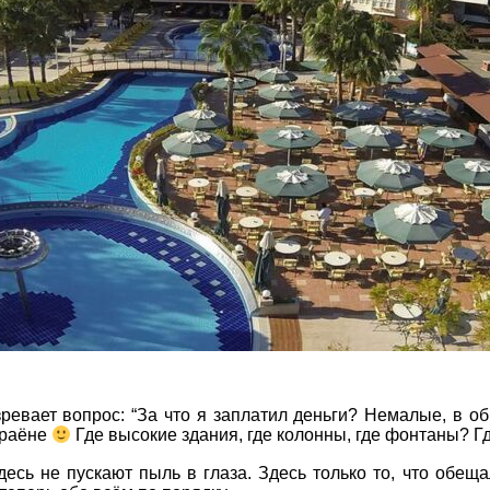
Соборний 216
(067) 180-32-43
,
(099) 180-32-43
,
(093) 180-32-43
,
 33 01 80
ity@aventour.ua
 Пт. 9:00 - 18:00
:00 - 15:00
зревает вопрос: “За что я заплатил деньги? Немалые, в об
араёне
Где высокие здания, где колонны, где фонтаны? Г
десь не пускают пыль в глаза. Здесь только то, что обещ