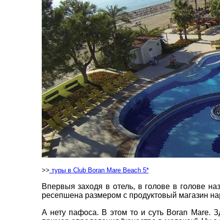
пр. 
+38 
+38 
+38 
0800
zp_c
Пн. -
Сб 10
>>
туры в Club Boran Mare Beach 5*
Впервыя заходя в отель, в голове в голове на
ресепшена размером с продуктовый магазин н
А нету пафоса. В этом то и суть Boran Mare. З