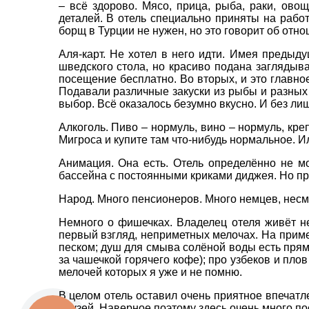
– всё здорово. Мясо, прица, рыба, раки, ово
деталей. В отель специально приняты на рабо
борщ в Турции не нужен, но это говорит об отно
Аля-карт. Не хотел в него идти. Имея предыд
шведского стола, но красиво подана заглядыв
посещение бесплатно. Во вторых, и это главно
Подавали различные закуски из рыбы и разных 
выбор. Всё оказалось безумно вкусно. И без л
Алкоголь. Пиво – нормуль, вино – нормуль, кре
Мигроса и купите там что-нибудь нормальное. Ил
Анимация. Она есть. Отель определённо не мо
бассейна с постоянными криками диджея. Но при 
Народ. Много пенсионеров. Много немцев, несм
Немного о фишечках. Владелец отеля живёт неп
первый взгляд, неприметных мелочах. На приме
песком; душ для смыва солёной воды есть прям
за чашечкой горячего кофе); про узбеков и пло
мелочей которых я уже и не помню.
В целом отель оставил очень приятное впечатле
друзей. Наверное поэтому здесь очень много по