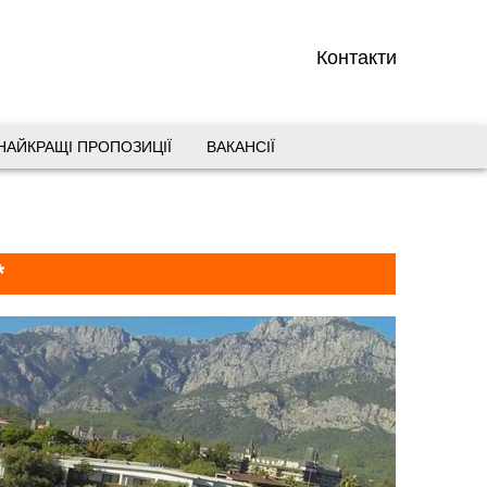
Контакти
НАЙКРАЩІ ПРОПОЗИЦІЇ
ВАКАНСІЇ
вул. Старокозацька 10
+38 (067) 180-32-43
,
+38 (099) 180-32-43
,
*
+38 (093) 180-32-43
,
0800 33 01 80
dp_city@aventour.ua
Пн. - Пт. 9:00 - 18:00
Сб 10:00 - 15:00