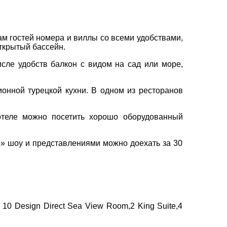
вул. Сумська 77/79
ам гостей номера и виллы со всеми удобствами,
+38 (067) 180-32-43
,
ткрытый бассейн.
+38 (099) 180-32-43
,
+38 (093) 180-32-43
,
ле удобств балкон с видом на сад или море,
0800 33 01 80
kh_city@aventour.ua
онной турецкой кухни. В одном из ресторанов
Пн. - Пт. 9:00 - 18:00
Сб 10:00 - 15:00
отеле можно посетить хорошо оборудованный
» шоу и представлениями можно доехать за 30
10 Design Direct Sea View Room,2 King Suite,4