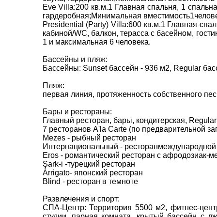
Eve Villa:200 кв.м.1 Главная спальня, 1 спаль
гардеробная;Минимальная вместимость1человек
Presidential (Party) Villa:600 кв.м.1 Главная 
кабиной/WC, балкон, терасса с басейном, гости
1 и максимальная 6 человека.
Бассейны и пляж:
Бассейны: Sunset бассейн - 936 м2, Regular ба
Пляж:
первая линия, протяженность собственного песч
ВАШЕ ІМ'Я
*
Бары и рестораны:
Главный ресторан, бары, кондитерская, Regular 
7 ресторанов A'la Carte (по предварительной за
E-MAIL
*
Mezes - рыбный ресторан
Интернациональный - ресторанмеждународной 
Eros - романтический ресторан с афродозиак-м
ТЕЛЕФОН
*
Şark-i -турецкий ресторан
Arrigato- японский ресторан
Blind - ресторан в темноте
Развлечения и спорт:
*
поля обов'язкові для заповнення
СПА-Центр: Территория 5500 м2, фитнес-центр
студии, парная комната, крытый бассейн с д