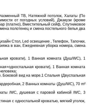
лазменный ТВ, Натяжной потолок, Халаты (По
имости от погодных условий), Джакузи (кроме
бар (платно), Вместительный сейф, Спутниковое
смена полотенец и смена постельного белья два
зайн Стол, Led освещение , Телефон, Тапочки,
акияжа в ван, Ежедневная уборка номера, смена
ьная кровати), 1 Ванная комната (Душ/WC), 1
ьная+односпальная кровати), 1 Ванная комната
человека;
е. Боковой вид на море.1 Спальня (Двуспальная
 Гардеробная, 2 Ванных комнаты (Душ/WC), 70 m²
омнаты /WC, душевая с паровой кабиной /WC, 3
стиная с односпальной кроватью, мягкий уголок,