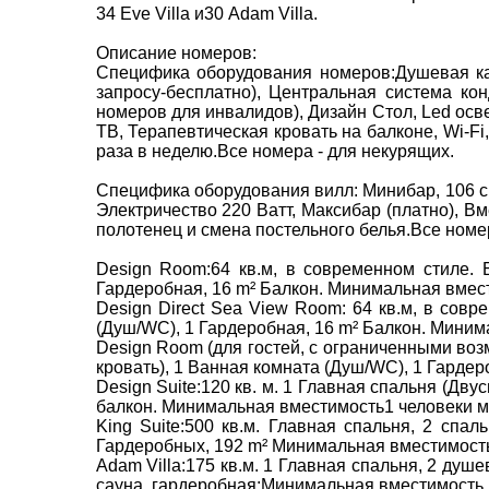
34 Eve Villa и30 Adam Villa.
Описание номеров:
Специфика оборудования номеров:Душевая ка
запросу-бесплатно), Центральная система ко
номеров для инвалидов), Дизайн Стол, Led осв
ТВ, Терапевтическая кровать на балконе, Wi-F
раза в неделю.Все номера - для некурящих.
Специфика оборудования вилл: Минибар, 106 c
Электричество 220 Ватт, Максибар (платно), В
полотенец и смена постельного белья.Все номе
Design Room:64 кв.м, в современном стиле. 
Гардеробная, 16 m² Балкон. Минимальная вмести
Design Direct Sea View Room: 64 кв.м, в сов
(Душ/WC), 1 Гардеробная, 16 m² Балкон. Минима
Design Room (для гостей, с ограниченными воз
кровать), 1 Ванная комната (Душ/WC), 1 Гардер
Design Suite:120 кв. м. 1 Главная спальня (Дв
балкон. Минимальная вместимость1 человеки м
King Suite:500 кв.м. Главная спальня, 2 спа
Гардеробных, 192 m² Минимальная вместимость
Adam Villa:175 кв.м. 1 Главная спальня, 2 душ
сауна, гардеробная;Минимальная вместимость 