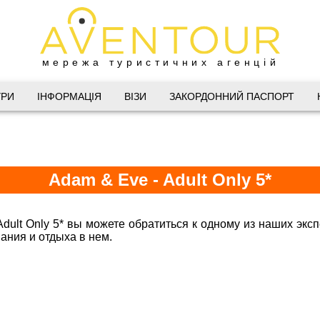
мережа туристичних агенцій
Дніпро
УРИ
ІНФОРМАЦІЯ
ВІЗИ
ЗАКОРДОННИЙ ПАСПОРТ
 Велика Васильківська 34
(067) 180-32-43
,
(099) 180-32-43
,
Adam & Eve - Adult Only 5*
(093) 180-32-43
,
 33 01 80
@aventour.ua
dult Only 5* вы можете обратиться к одному из наших эк
 Пт. 9:00 - 18:00
ания и отдыха в нем.
Горящие туры в Adam & Eve 5*, отель
:00 - 15:00
Харків