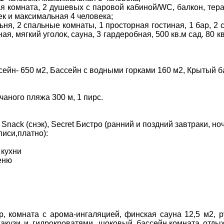
ная комната, 2 душевых с паровой кабиной/WC, балкон, терас
 и максимальная 4 человека;
спальня, 2 спальные комнаты, 1 просторная гостиная, 1 бар, 
ная, мягкий уголок, сауна, 3 гардеробная, 500 кв.м сад. 80
ссейн- 650 м2, Бассейн с водными горками 160 м2, Крытый б
аного пляжа 300 м, 1 пирс.
ДЕ ПРОЖИВАЄТЕ
Snack (снэк), Secret Бистро (ранний и поздний завтраки, но
писи,платно):
ПРИМІТКИ
кухни
еню
, комната с арома-ингаляцией, финская сауна 12,5 м2, 
жакузи и гидрокроватями, шоковый бассейн,комната отды