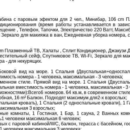
бина с паровым эфектом для 2 чел., Минибар, 106 cm П
ндиционирования (время работы устанавливается в завис
ещение , Телефон, Тапочки, Электричество 220 Ватт, Макси
i, Зеркало для макияжа в ван, Ежедневная уборка номера, 
m Плазменный ТВ, Халаты , Сплит Кондиционер, Джакузи Ди
местительный сейф, Спутниковое ТВ, Wi-Fi, Зеркало для м
ра - для некурящих.
Боковой вид на море. 1 Спальня (Двуспальная+односпал
мость номера - 1 человека, максимальная - 3 человека;
ременном стиле. Прямой вид на море. 1 Спальня (Двуспал
льная вместимость номера - 1 человека, максимальная - 3 
можностями):Всего6 номеров. 64 кв.м, в современном стил
обная, 16 m² Балкон. Подходят максимум для2-х взрослых;
успальная кровать), 1 Спальня (2 односпальные кровати), 1
аксимальная 3 взрослых;
льные комнаты, 1 Гостиная, 1 Бар, 1 сауна, 2 Ванных к
1 человеки максимальная 6 человек;
евых с паровой кабиной/WC, балкон, терасса с басейном, го
1 человеки максимальная 3 человека;