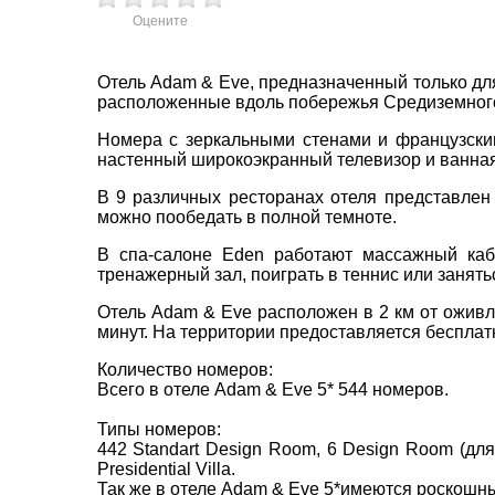
Оцените
пр. 
Отель Adam & Eve, предназначенный только для
+38 
расположенные вдоль побережья Средиземного 
+38 
+38 
Номера с зеркальными стенами и французски
0800
настенный широкоэкранный телевизор и ванная
zp_c
В 9 различных ресторанах отеля представлен
Пн. -
можно пообедать в полной темноте.
Сб 10
В спа-салоне Eden работают массажный каб
тренажерный зал, поиграть в теннис или занят
Отель Adam & Eve расположен в 2 км от ожив
минут. На территории предоставляется бесплат
Количество номеров:
Всего в отеле Adam & Eve 5* 544 номеров.
Типы номеров:
442 Standart Design Room, 6 Design Room (для
Presidential Villa.
Так же в отеле Adam & Eve 5*имеются роскошны