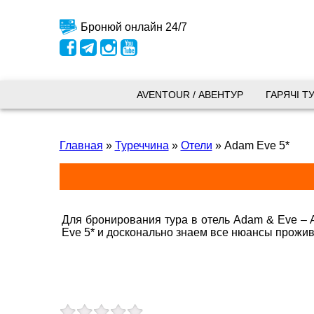
Бронюй онлайн 24/7
Київ
AVENTOUR / АВЕНТУР
ГАРЯЧІ Т
вул.
Главная
»
Туреччина
»
Отели
»
Adam Eve 5*
+38 
+38 
+38 
0800
kyiv
Для бронирования тура в отель Adam & Eve – A
Пн. -
Eve 5* и досконально знаем все нюансы прожив
Сб 10
Запоріжжя