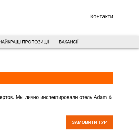
Контакти
НАЙКРАЩІ ПРОПОЗИЦІЇ
ВАКАНСІЇ
вул. Старокозацька 10
+38 (067) 180-32-43
,
+38 (099) 180-32-43
,
+38 (093) 180-32-43
,
0800 33 01 80
dp_city@aventour.ua
спертов. Мы лично инспектировали отель Adam &
Пн. - Пт. 9:00 - 18:00
 Адам и Ева
Сб 10:00 - 15:00
ЗАМОВИТИ ТУР