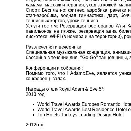
хамама, массаж и терапия, уход за кожей, ман
Спорт: Бесплатно: фитнес, аэробика, ракетки 
стэп-аэробика, водная гимнастика, дарт, бо
теннисных кортов, уроки тенниса.
Услуги гостям: Резервация ресторанов А’ля 
павильонов на пляже, резервация авиа билето
дискотеке, Wi-Fi (в номера и на территории), 
Развлечения и вечеринки
Специальная музыкальная концепция, анимация,
бассейна в течении дня, ‘’Go-Go’’ танцовщицы, з
Конференции и собрания:
Помимо того, что l Adam&Eve, является уни
конференц- залах.
Награды отеляRoyal Adam & Eve 5*:
2013 год:
World Travel Awards Europes Romantic Hote
World Travel Awards Best Residence Hotel o
Top Hotels Turkeys Leading Design Hotel
2012год: