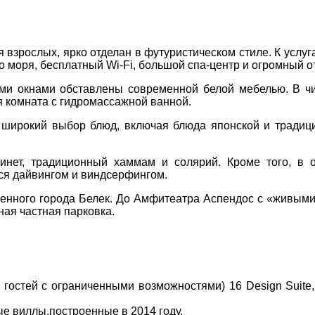
Соборний 216
 взрослых, ярко отделан в футуристическом стиле. К услуг
(067) 180-32-43
,
моря, бесплатный Wi-Fi, большой спа-центр и огромный о
(099) 180-32-43
,
(093) 180-32-43
,
ми окнами обставлены современной белой мебелью. В чис
 33 01 80
 комната с гидромассажной ванной.
ity@aventour.ua
 широкий выбор блюд, включая блюда японской и традици
 Пт. 9:00 - 18:00
:00 - 15:00
инет, традиционный хаммам и солярий. Кроме того, в 
ься дайвингом и виндсерфингом.
ленного города Белек. До Амфитеатра Аспендос с «живыми
ная частная парковка.
 гостей с ограниченными возможностями) 16 Design Suite, 
е виллы,построенные в 2014 году.