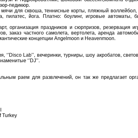
икюр-педикюр.
и мячи для сквоша, теннисные корты, пляжный воллейбол,
чча, пилатес, йога. Платно: боулинг, игровые автоматы,
Карт, организация праздников и сюрпризов, резервация и
в, заказ частного самолета, вертолета, аренда автомоб
романтические концепции Angelmoon и Heavenmoon.
 ‘’Disco Lab’’, вечеринки, турниры, шоу акробатов, свето
наменитые ‘’DJ’’.
кальным раем для развлечений, он так же предлагает ор
l
f Turkey