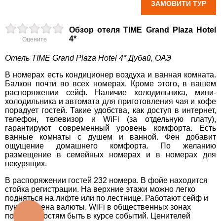
ЗАМОВИТИ ТУР
вул. Старокозацька
×
Обзор отеля TIME Grand Plaza Hotel
10
4*
ВАШЕ ІМ'Я
*
Оцените
+38 (067) 180-32-43
,
Отель TIME Grand Plaza Hotel 4* Дубай, ОАЭ
+38 (099) 180-32-43
,
+38 (093) 180-32-43
,
E-MAIL
*
В номерах есть кондиционер воздуха и ванная комната.
0800 33 01 80
Балкон почти во всех номерах. Кроме этого, в вашем
dp_city@aventour.ua
распоряжении сейф. Наличие холодильника, мини-
ТЕЛЕФОН
*
холодильника и автомата для
приготовления чая и кофе
Пн. - Пт. 9:00 - 18:00
порадует гостей. Такие удобства, как доступ в интернет,
Сб 10:00 - 15:00
телефон, телевизор и WiFi (за отдельную плату),
ДЕ ПРОЖИВАЄТЕ
гарантируют современный уровень комфорта. Есть
ванные комнаты с душем и ванной. Фен добавит
ощущение домашнего комфорта. По желанию
Запоріжжя
размещение в семейных номерах и в номерах для
ПРИМІТКИ
некурящих.
В распоряжении гостей 232 номера. В фойе находится
пр. Соборний 216
стойка регистрации. На верхние этажи можно легко
подняться на лифте или по лестнице. Работают сейф и
+38 (067) 180-32-43
,
пункт обмена валюты. WiFi в общественных зонах
+38 (099) 180-32-43
,
позволит гостям быть в курсе событий. Ценителей
+38 (093) 180-32-43
,
КНОПКА
ЗВ'ЯЗКУ