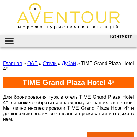
мережа туристичних агенцій
Контакти
Київ
AVENTOUR / АВЕНТУР
ГАРЯЧІ ТУРИ
вул. Велика
Васильківська 34
Главная
»
ОАЕ
»
Отели
»
Дубай
»
TIME Grand Plaza Hotel
ІНФОРМАЦІЯ
4*
+38 (067) 180-32-43
,
+38 (099) 180-32-43
,
ВІЗИ
TIME Grand Plaza Hotel 4*
+38 (093) 180-32-43
,
0800 33 01 80
ЗАКОРДОННИЙ ПАСПОРТ
kyiv@aventour.ua
Для бронирования тура в отель TIME Grand Plaza Hotel
4* вы можете обратиться к одному из наших экспертов.
НАЙКРАЩІ ПРОПОЗИЦІЇ
Пн. - Пт. 9:00 - 18:00
Мы лично инспектировали TIME Grand Plaza Hotel 4* и
Сб 10:00 - 15:00
досконально знаем все нюансы проживания и отдыха в
ВАКАНСІЇ
нем.
Горящие туры в The TIME Grand Plaza Hotel 4*
Горящие туры в Тайм Гранд Плаза Хотел 4
Бронюй онлайн 24/7
Дніпро