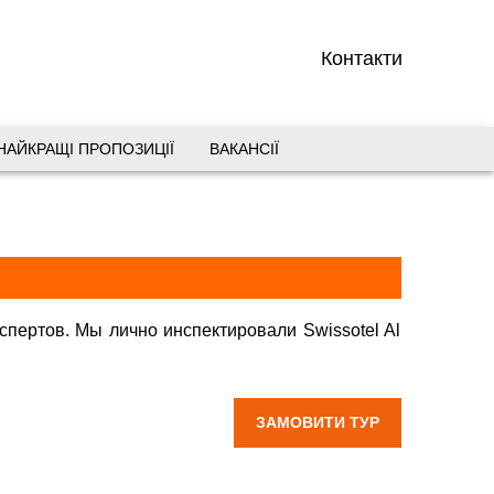
Контакти
НАЙКРАЩІ ПРОПОЗИЦІЇ
ВАКАНСІЇ
вул. Старокозацька 10
+38 (067) 180-32-43
,
+38 (099) 180-32-43
,
+38 (093) 180-32-43
,
0800 33 01 80
dp_city@aventour.ua
кспертов. Мы лично инспектировали Swissotel Al
l Ghurair Dubai 5*Горящие туры в свиссотель аль
Пн. - Пт. 9:00 - 18:00
Сб 10:00 - 15:00
ЗАМОВИТИ ТУР