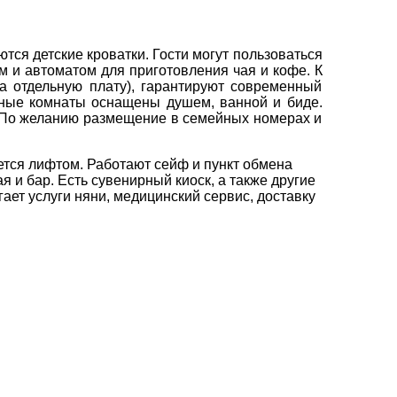
вул. Сумська 77/79
тся детские кроватки. Гости могут пользоваться
×
 и автоматом для приготовления чая и кофе. К
+38 (067) 180-32-43
,
за отдельную плату), гарантируют современный
+38 (099) 180-32-43
,
нные комнаты оснащены душем, ванной и биде.
+38 (093) 180-32-43
,
. По желанию размещение в семейных номерах и
0800 33 01 80
kh_city@aventour.ua
ется лифтом. Работают сейф и пункт обмена
Пн. - Пт. 9:00 - 18:00
я и бар. Есть сувенирный киоск, а также другие
Сб 10:00 - 15:00
ает услуги няни, медицинский сервис, доставку