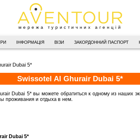
мережа туристичних агенцій
Дніпро
УРИ
ІНФОРМАЦІЯ
ВІЗИ
ЗАКОРДОННИЙ ПАСПОРТ
 Велика Васильківська 34
hurair Dubai 5*
(067) 180-32-43
,
(099) 180-32-43
,
Swissotel Al Ghurair Dubai 5*
(093) 180-32-43
,
 33 01 80
@aventour.ua
urair Dubai 5* вы можете обратиться к одному из наших э
нсы проживания и отдыха в нем.
Горящие туры в Swissotel A
 Пт. 9:00 - 18:00
:00 - 15:00
air Dubai 5*
Харків