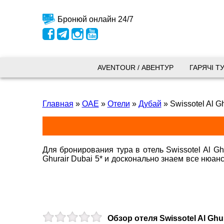
Бронюй онлайн 24/7
Київ
AVENTOUR / АВЕНТУР
ГАРЯЧІ Т
вул.
Главная
»
ОАЕ
»
Отели
»
Дубай
»
Swissotel Al G
+38 
+38 
+38 
0800
kyiv
Для бронирования тура в отель Swissotel Al Gh
Ghurair Dubai 5* и досконально знаем все нюа
Пн. -
гурер дубай 5
Сб 10
Обзор отеля Swissotel Al Ghur
Запоріжжя