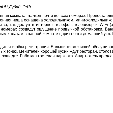
ai 5* Дубай, ОАЭ
Соборний 216
анная комната. Балкон почти во всех номерах. Предоставляю
хонная ниша оснащена холодильником, мини-холодильником
(067) 180-32-43
,
ДЕ ПРОЖИВАЄТЕ
тва, как доступ в интернет, телефон, телевизор и WiFi (
(099) 180-32-43
,
 номерах создадут ощущение привычной обстановки. Ва
(093) 180-32-43
,
нным халатам в ванной комнате царит почти домашний уют
 33 01 80
ПРИМІТКИ
ity@aventour.ua
одится стойка регистрации. Большинство этажей обслужива
 Пт. 9:00 - 18:00
ых зонах. Ценителей хорошей кухни ждут ресторан, столова
:00 - 15:00
площадке. Работает гостевая парковка. Апарт-отель предлаг