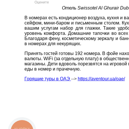
Оцените
Отель Swissotel Al Ghurair Dub
пр. 
В номерах есть кондиционер воздуха, кухня и в
сейфом, мини-баром и письменным столом.
Ку
+38 
ВАШЕ ІМ'Я
*
вашим услугам набор для глажки. Такие удобс
+38 
уровень комфорта. Домашние тапочки во всех
+38 
Благодаря фену, косметическому зеркалу и ба
0800
E-MAIL
в номерах для некурящих.
*
zp_c
Принять гостей готовы 192 номера. В фойе нах
Пн. -
валюты. WiFi (за отдельную плату) в общественн
ТЕЛЕФОН
*
Сб 10
магазины. Дети вдоволь порезвятся на игровой 
еды в номер и прачечную.
Горящие туры в ОАЭ
-->
https://aventour.ua/oae/
*
поля обов'язкові для заповнення