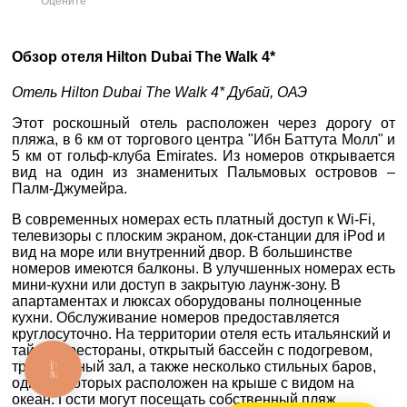
Оцените
×
вул. Старокозацька
Обзор отеля Hilton Dubai The Walk 4*
ВАШЕ ІМ'Я
*
10
Отель Hilton Dubai The Walk 4* Дубай, ОАЭ
+38 (067) 180-32-43
,
+38 (099) 180-32-43
,
E-MAIL
*
Этот роскошный отель расположен через дорогу от
+38 (093) 180-32-43
,
пляжа, в 6 км от торгового центра "Ибн Баттута Молл" и
0800 33 01 80
5 км от гольф-клуба Emirates. Из номеров открывается
ТЕЛЕФОН
*
dp_city@aventour.ua
вид на один из знаменитых
Пальмовых островов –
Палм-Джумейра.
Пн. - Пт. 9:00 - 18:00
Сб 10:00 - 15:00
В современных номерах есть платный доступ к Wi-Fi,
ДЕ ПРОЖИВАЄТЕ
телевизоры с плоским экраном, док-станции для iPod и
вид на море или внутренний двор. В большинстве
номеров имеются балконы. В улучшенных номерах есть
ПРИМІТКИ
Запоріжжя
мини-кухни или доступ в закрытую лаунж-зону. В
апартаментах и люксах оборудованы полноценные
кухни. Обслуживание номеров предоставляется
круглосуточно. На территории отеля есть итальянский и
пр. Соборний 216
тайский рестораны, открытый бассейн с подогревом,
+38 (067) 180-32-43
,
тренажерный зал, а также несколько стильных баров,
КНОПКА
ЗВ'ЯЗКУ
+38 (099) 180-32-43
,
один из которых расположен на крыше с видом на
+38 (093) 180-32-43
,
*
поля обов'язкові для
океан. Гости могут посещать собственный пляж.