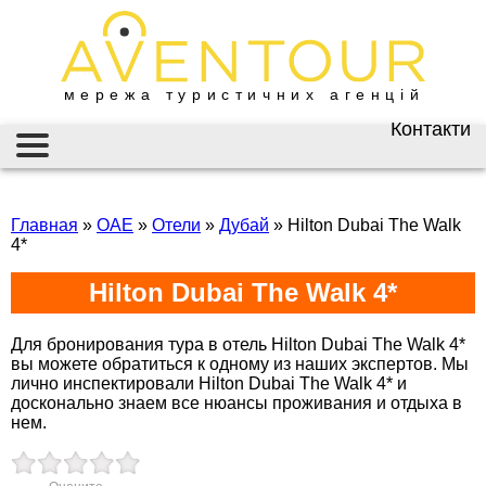
мережа туристичних агенцій
Контакти
Київ
AVENTOUR / АВЕНТУР
ГАРЯЧІ ТУРИ
вул. Велика
Васильківська 34
Главная
»
ОАЕ
»
Отели
»
Дубай
»
Hilton Dubai The Walk
ІНФОРМАЦІЯ
4*
+38 (067) 180-32-43
,
+38 (099) 180-32-43
,
ВІЗИ
Hilton Dubai The Walk 4*
+38 (093) 180-32-43
,
0800 33 01 80
ЗАКОРДОННИЙ ПАСПОРТ
kyiv@aventour.ua
Для бронирования тура в отель Hilton Dubai The Walk 4*
вы можете обратиться к одному из наших экспертов. Мы
НАЙКРАЩІ ПРОПОЗИЦІЇ
Пн. - Пт. 9:00 - 18:00
лично инспектировали Hilton Dubai The Walk 4* и
Сб 10:00 - 15:00
досконально знаем все нюансы проживания и отдыха в
ВАКАНСІЇ
нем.
Горящие туры в Hilton Dubai The Walk 4*
Бронюй онлайн 24/7
Дніпро