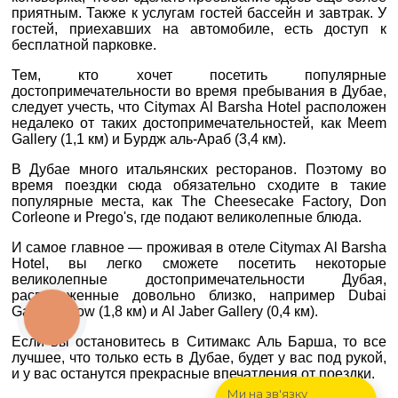
0800 33 01 80
ДЕ ПРОЖИВАЄТЕ
приятным. Также к услугам гостей бассейн и завтрак. У
гостей, приехавших на автомобиле, есть доступ к
zp_city@aventour.ua
бесплатной парковке.
Пн. - Пт. 9:00 - 18:00
ПРИМІТКИ
Сб 10:00 - 15:00
Тем, кто хочет посетить популярные
достопримечательности во время пребывания в Дубае,
следует учесть, что Citymax Al Barsha Hotel расположен
недалеко от таких достопримечательностей, как Meem
Gallery (1,1 км) и Бурдж аль-Араб (3,4 км).
Харків
В Дубае много итальянских ресторанов. Поэтому во
*
поля обов'язкові для
время поездки сюда обязательно сходите в такие
заповнення
популярные места, как The Cheesecake Factory, Don
вул. Сумська 77/79
Corleone и Prego's, где подают великолепные блюда.
+38 (067) 180-32-43
,
И самое главное — проживая в отеле Citymax Al Barsha
+38 (099) 180-32-43
,
Hotel, вы легко сможете посетить некоторые
+38 (093) 180-32-43
,
великолепные достопримечательности Дубая,
0800 33 01 80
расположенные довольно близко, например Dubai
Garden Glow (1,8 км) и Al Jaber Gallery (0,4 км).
kh_city@aventour.ua
КНОПКА
ЗВ'ЯЗКУ
Пн. - Пт. 9:00 - 18:00
Если вы остановитесь в Ситимакс Аль Барша, то все
Сб 10:00 - 15:00
лучшее, что только есть в Дубае, будет у вас под рукой,
и у вас останутся прекрасные впечатления от поездки.
Ми на зв'язку