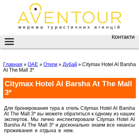
мережа туристичних агенцій
Контакти
Київ
AVENTOUR / АВЕНТУР
ГАРЯЧІ ТУРИ
вул. Велика
Васильківська 34
Главная
»
ОАЕ
»
Отели
»
Дубай
»
Citymax Hotel Al Barsha
ІНФОРМАЦІЯ
At The Mall 3*
+38 (067) 180-32-43
,
+38 (099) 180-32-43
,
ВІЗИ
Citymax Hotel Al Barsha At The Mall
+38 (093) 180-32-43
,
0800 33 01 80
3*
ЗАКОРДОННИЙ ПАСПОРТ
kyiv@aventour.ua
НАЙКРАЩІ ПРОПОЗИЦІЇ
Пн. - Пт. 9:00 - 18:00
Для бронирования тура в отель Citymax Hotel Al Barsha
Сб 10:00 - 15:00
At The Mall 3* вы можете обратиться к одному из наших
ВАКАНСІЇ
экспертов. Мы лично инспектировали Citymax Hotel Al
Barsha At The Mall 3* и досконально знаем все нюансы
Бронюй онлайн 24/7
проживания и отдыха в нем.
Горящие туры в Citymax
Hotel Al Barsha At The Mall 3*
Дніпро