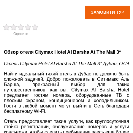
ЗАМОВИТИ ТУР
вул. Старокозацька
10
+38 (067) 180-32-43
,
Оцените
+38 (099) 180-32-43
,
+38 (093) 180-32-43
,
0800 33 01 80
Обзор отеля Citymax Hotel Al Barsha At The Mall 3*
dp_city@aventour.ua
Пн. - Пт. 9:00 - 18:00
Отель Citymax Hotel Al Barsha At The Mall 3* Дубай, ОАЭ
Сб 10:00 - 15:00
Найти идеальный тихий отель в Дубае не должно быть
×
сложной задачей. Добро пожаловать в Ситимакс Аль
ВАШЕ ІМ'Я
*
Барша, прекрасный выбор для таких
путешественников, как вы. Citymax Al Barsha Hotel
Запоріжжя
предлагает гостям номера, оборудованные ТВ с
E-MAIL
плоским экраном, кондиционером и холодильником.
*
Гости в любой момент могут выйти в Сеть благодаря
пр. Соборний 216
бесплатному Wi-Fi.
ТЕЛЕФОН
*
+38 (067) 180-32-43
,
Отель предоставляет такие услуги, как круглосуточная
+38 (099) 180-32-43
,
стойка регистрации, обслуживание номеров и услуги
+38 (093) 180-32-43
,
консьержа, чтобы сделать пребывание здесь еще более