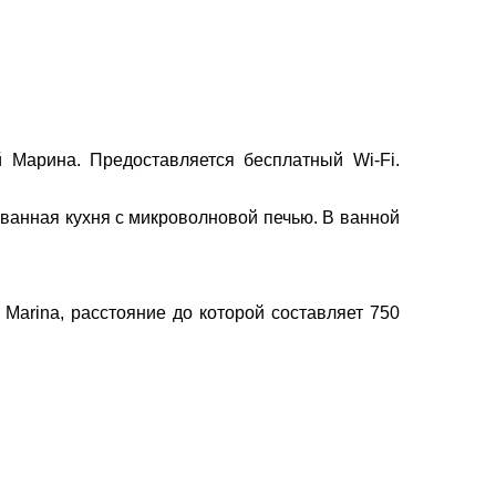
вул. Сумська 77/79
×
+38 (067) 180-32-43
,
+38 (099) 180-32-43
,
+38 (093) 180-32-43
,
0800 33 01 80
й Марина. Предоставляется бесплатный Wi-Fi.
kh_city@aventour.ua
Пн. - Пт. 9:00 - 18:00
ванная кухня с микроволновой печью. В ванной
Сб 10:00 - 15:00
 Marina, расстояние до которой составляет 750