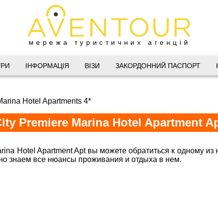
мережа туристичних агенцій
Дніпро
УРИ
ІНФОРМАЦІЯ
ВІЗИ
ЗАКОРДОННИЙ ПАСПОРТ
 Велика Васильківська 34
Marina Hotel Apartments 4*
(067) 180-32-43
,
(099) 180-32-43
,
ity Premiere Marina Hotel Apartment A
(093) 180-32-43
,
 33 01 80
@aventour.ua
arina Hotel Apartment Apt вы можете обратиться к одному из
 Пт. 9:00 - 18:00
льно знаем все нюансы проживания и отдыха в нем.
Горящие т
:00 - 15:00
Харків