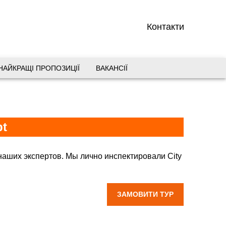
Контакти
НАЙКРАЩІ ПРОПОЗИЦІЇ
ВАКАНСІЇ
вул. Старокозацька 10
+38 (067) 180-32-43
,
+38 (099) 180-32-43
,
pt
+38 (093) 180-32-43
,
0800 33 01 80
dp_city@aventour.ua
 наших экспертов. Мы лично инспектировали City
Пн. - Пт. 9:00 - 18:00
уры в City Premiere Marina Hotel Apartment Apt
Сб 10:00 - 15:00
ЗАМОВИТИ ТУР