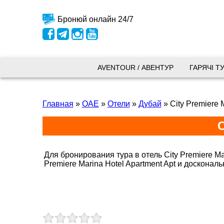
Бронюй онлайн 24/7
Київ
AVENTOUR / АВЕНТУР
ГАРЯЧІ Т
вул.
Главная
»
ОАЕ
»
Отели
»
Дубай
»
City Premiere 
+38 
+38 
C
+38 
0800
kyiv
Для бронирования тура в отель City Premiere M
Пн. -
Premiere Marina Hotel Apartment Apt и доскона
Сб 10
Запоріжжя