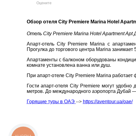
Оцените
пр. 
Обзор отеля City Premiere Marina Hotel Apart
+38 
ВАШЕ ІМ'Я
*
+38 
Отель City Premiere Marina Hotel Apartment Apt
+38 
0800
Апарт-отель City Premiere Marina с апартам
E-MAIL
*
Прогулка до торгового центра Marina занимает 5
zp_c
Пн. -
Апартаменты с балконом оборудованы кондицио
ТЕЛЕФОН
*
Сб 10
комнате установлена ванна или душ.
При апарт-отеле City Premiere Marina работает
Гости апарт-отеля City Premiere могут удобно
*
поля обов'язкові для заповнення
метров. До международного аэропорта Дубай —
Горящие туры в ОАЭ
-->
https://aventour.ua/oae/