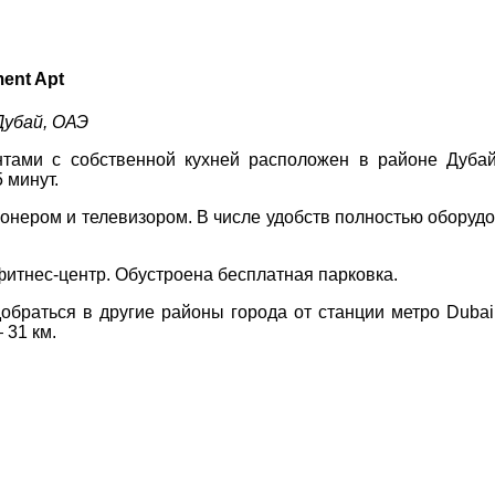
Соборний 216
ment Apt
(067) 180-32-43
,
ДЕ ПРОЖИВАЄТЕ
(099) 180-32-43
,
 Дубай, ОАЭ
(093) 180-32-43
,
 33 01 80
ентами с собственной кухней расположен в районе Дуба
ПРИМІТКИ
 минут.
ity@aventour.ua
 Пт. 9:00 - 18:00
нером и телевизором. В числе удобств полностью оборудо
:00 - 15:00
 фитнес-центр. Обустроена бесплатная парковка.
 добраться в другие районы города от станции метро Dubai
 31 км.