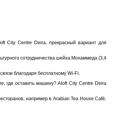
вул. Сумська 77/79
×
+38 (067) 180-32-43
,
+38 (099) 180-32-43
,
+38 (093) 180-32-43
,
0800 33 01 80
t City Centre Deira, прекрасный вариант для
kh_city@aventour.ua
Пн. - Пт. 9:00 - 18:00
культурного сотрудничества шейха Мохаммеда (3,4
Сб 10:00 - 15:00
 связи благодаря бесплатному Wi-Fi.
, где оставить машину? Aloft City Centre Deira
сторанов, например в Arabian Tea House Café,