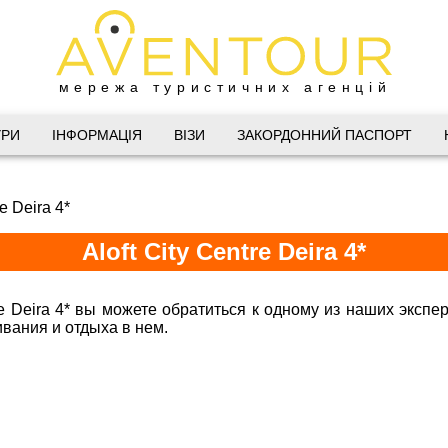
мережа туристичних агенцій
Дніпро
УРИ
ІНФОРМАЦІЯ
ВІЗИ
ЗАКОРДОННИЙ ПАСПОРТ
 Велика Васильківська 34
re Deira 4*
(067) 180-32-43
,
(099) 180-32-43
,
Aloft City Centre Deira 4*
(093) 180-32-43
,
 33 01 80
@aventour.ua
re Deira 4* вы можете обратиться к одному из наших экспер
 Пт. 9:00 - 18:00
ивания и отдыха в нем.
Горящие туры в Aloft City Centre Deir
:00 - 15:00
Харків