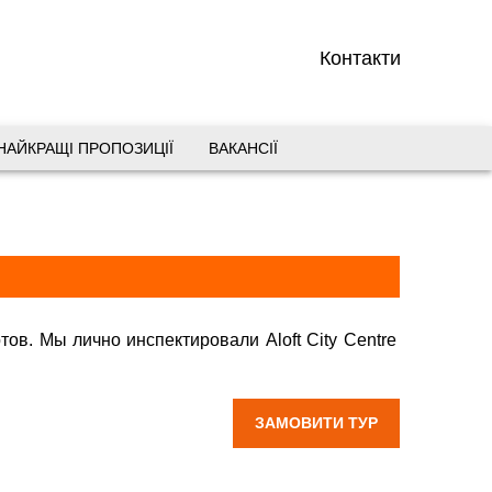
Контакти
НАЙКРАЩІ ПРОПОЗИЦІЇ
ВАКАНСІЇ
вул. Старокозацька 10
+38 (067) 180-32-43
,
+38 (099) 180-32-43
,
+38 (093) 180-32-43
,
0800 33 01 80
dp_city@aventour.ua
тов. Мы лично инспектировали Aloft City Centre
Пн. - Пт. 9:00 - 18:00
a 4*
Сб 10:00 - 15:00
ЗАМОВИТИ ТУР