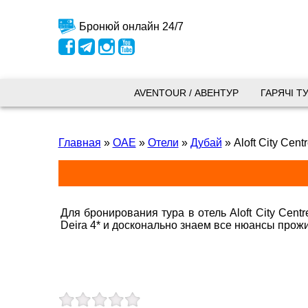
Бронюй онлайн 24/7
Київ
AVENTOUR / АВЕНТУР
ГАРЯЧІ Т
вул.
Главная
»
ОАЕ
»
Отели
»
Дубай
»
Aloft City Cent
+38 
+38 
+38 
0800
kyiv
Для бронирования тура в отель Aloft City Cent
Пн. -
Deira 4* и досконально знаем все нюансы прож
Сб 10
Запоріжжя