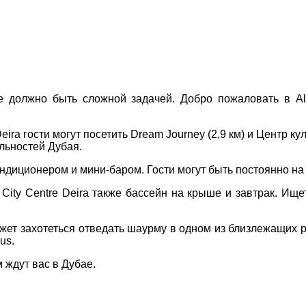
Соборний 216
(067) 180-32-43
,
ДЕ ПРОЖИВАЄТЕ
(099) 180-32-43
,
(093) 180-32-43
,
 33 01 80
должно быть сложной задачей. Добро пожаловать в Alof
ПРИМІТКИ
ity@aventour.ua
 Пт. 9:00 - 18:00
Deira гости могут посетить Dream Journey (2,9 км) и Центр 
:00 - 15:00
льностей Дубая.
кондиционером и мини-баром. Гости могут быть постоянно на
ity Centre Deira также бассейн на крыше и завтрак. Ищете
ет захотеться отведать шаурму в одном из близлежащих ре
us.
м ждут вас в Дубае.