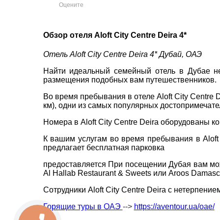
Оцените
пр. 
Обзор отеля Aloft City Centre Deira 4*
+38 
ВАШЕ ІМ'Я
*
+38 
Отель Aloft City Centre Deira 4* Дубай, ОАЭ
+38 
0800
Найти идеальный семейный отель в Дубае не 
E-MAIL
*
размещения подобных вам путешественников.
zp_c
Пн. -
Во время пребывания в отеле Aloft City Centre 
ТЕЛЕФОН
*
Сб 10
км), одни из самых популярных достопримечате
Номера в Aloft City Centre Deira оборудованы 
К вашим услугам во время пребывания в Aloft C
*
поля обов'язкові для заповнення
предлагает бесплатная парковка
предоставляется При посещении Дубая вам мож
Al Hallab Restaurant & Sweets или Aroos Damasc
Сотрудники Aloft City Centre Deira с нетерпение
Горящие туры в ОАЭ
-->
https://aventour.ua/oae/