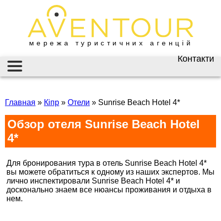
мережа туристичних агенцій
Контакти
Київ
AVENTOUR / АВЕНТУР
ГАРЯЧІ ТУРИ
вул. Велика
Васильківська 34
Главная
»
Кіпр
»
Отели
»
Sunrise Beach Hotel 4*
ІНФОРМАЦІЯ
+38 (067) 180-32-43
,
Обзор отеля Sunrise Beach Hotel
+38 (099) 180-32-43
,
ВІЗИ
+38 (093) 180-32-43
,
4*
0800 33 01 80
ЗАКОРДОННИЙ ПАСПОРТ
kyiv@aventour.ua
Для бронирования тура в отель Sunrise Beach Hotel 4*
НАЙКРАЩІ ПРОПОЗИЦІЇ
Пн. - Пт. 9:00 - 18:00
вы можете обратиться к одному из наших экспертов. Мы
Сб 10:00 - 15:00
лично инспектировали Sunrise Beach Hotel 4* и
ВАКАНСІЇ
досконально знаем все нюансы проживания и отдыха в
нем.
Горящие туры в Sunrise Beach Hotel 4*, горящие
Бронюй онлайн 24/7
туры в санрайз битч хотел
Дніпро