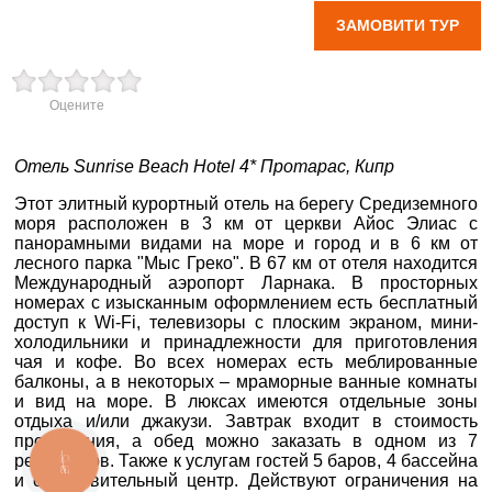
ЗАМОВИТИ ТУР
×
вул. Старокозацька
ВАШЕ ІМ'Я
*
10
Оцените
+38 (067) 180-32-43
,
+38 (099) 180-32-43
,
E-MAIL
*
+38 (093) 180-32-43
,
Отель Sunrise Beach Hotel 4* Протарас, Кипр
0800 33 01 80
dp_city@aventour.ua
Этот элитный курортный отель на берегу Средиземного
ТЕЛЕФОН
*
моря расположен в 3 км от церкви Айос Элиас с
Пн. - Пт. 9:00 - 18:00
панорамными видами на море и город и в 6 км от
Сб 10:00 - 15:00
лесного парка "Мыс Греко". В 67 км от отеля
находится
ДЕ ПРОЖИВАЄТЕ
Международный аэропорт Ларнака.
В просторных
номерах с изысканным оформлением есть бесплатный
доступ к Wi-Fi, телевизоры с плоским экраном, мини-
ПРИМІТКИ
Запоріжжя
холодильники и принадлежности для приготовления
чая и кофе. Во всех номерах есть меблированные
балконы, а в некоторых – мраморные ванные комнаты
и вид на море. В люксах имеются отдельные зоны
пр. Соборний 216
отдыха и/или джакузи.
Завтрак входит в стоимость
проживания, а обед можно заказать в одном из 7
+38 (067) 180-32-43
,
ресторанов. Также к услугам гостей 5 баров, 4 бассейна
+38 (099) 180-32-43
,
КНОПКА
ЗВ'ЯЗКУ
и оздоровительный центр. Действуют ограничения на
+38 (093) 180-32-43
,
*
поля обов'язкові для