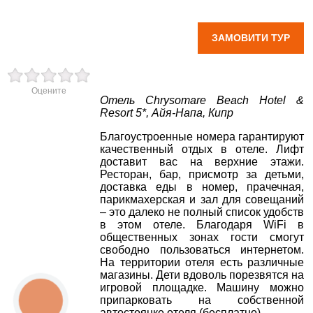
Chrysomare Beach Hotel & Resort 5*
×
ЗАМОВИТИ ТУР
вул. Старокозацька
10
ВАШЕ ІМ'Я
*
+38 (067) 180-32-43
,
+38 (099) 180-32-43
,
Оцените
E-MAIL
*
+38 (093) 180-32-43
,
Отель Chrysomare Beach Hotel &
0800 33 01 80
Resort 5*, Айя-Напа, Кипр
dp_city@aventour.ua
ТЕЛЕФОН
Благоустроенные номера гарантируют
*
Пн. - Пт. 9:00 - 18:00
качественный отдых в отеле.
Лифт
Сб 10:00 - 15:00
доставит вас на верхние этажи.
Ресторан, бар, присмотр за детьми,
ДЕ ПРОЖИВАЄТЕ
доставка еды в номер, прачечная,
парикмахерская и зал для совещаний
– это далеко не полный список удобств
Запоріжжя
ПРИМІТКИ
в этом отеле. Благодаря WiFi в
общественных зонах гости смогут
свободно пользоваться интернетом.
пр. Соборний 216
На территории отеля есть различные
магазины. Дети вдоволь порезвятся на
+38 (067) 180-32-43
,
игровой площадке. Машину можно
+38 (099) 180-32-43
,
припарковать на собственной
КНОПКА
+38 (093) 180-32-43
,
ЗВ'ЯЗКУ
автостоянке отеля (бесплатно).