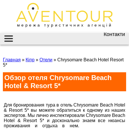
мережа туристичних агенцій
Контакти
Київ
AVENTOUR / АВЕНТУР
ГАРЯЧІ ТУРИ
вул. Велика
Васильківська 34
Главная
»
Кіпр
»
Отели
»
Chrysomare Beach Hotel Resort
ІНФОРМАЦІЯ
5*
+38 (067) 180-32-43
,
+38 (099) 180-32-43
,
ВІЗИ
Обзор отеля Chrysomare Beach
+38 (093) 180-32-43
,
0800 33 01 80
Hotel & Resort 5*
ЗАКОРДОННИЙ ПАСПОРТ
kyiv@aventour.ua
НАЙКРАЩІ ПРОПОЗИЦІЇ
Пн. - Пт. 9:00 - 18:00
Сб 10:00 - 15:00
Для бронирования тура в отель Chrysomare Beach Hotel
ВАКАНСІЇ
& Resort 5* вы можете обратиться к одному из наших
экспертов. Мы лично инспектировали Chrysomare Beach
Бронюй онлайн 24/7
Hotel & Resort 5* и досконально знаем все нюансы
проживания и отдыха в нем.
Горящие туры в
Дніпро