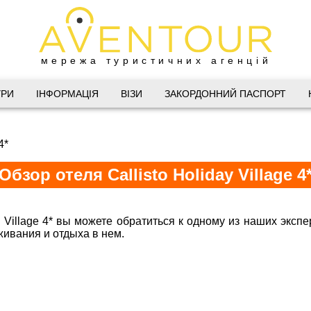
мережа туристичних агенцій
Дніпро
УРИ
ІНФОРМАЦІЯ
ВІЗИ
ЗАКОРДОННИЙ ПАСПОРТ
 Велика Васильківська 34
4*
(067) 180-32-43
,
(099) 180-32-43
,
Обзор отеля Callisto Holiday Village 4
(093) 180-32-43
,
 33 01 80
@aventour.ua
y Village 4* вы можете обратиться к одному из наших экспе
 Пт. 9:00 - 18:00
живания и отдыха в нем.
Горящие туры в Callisto Holiday Vill
:00 - 15:00
Харків