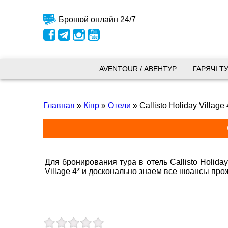
Бронюй онлайн 24/7
Київ
AVENTOUR / АВЕНТУР
ГАРЯЧІ Т
вул.
Главная
»
Кіпр
»
Отели
»
Callisto Holiday Village 
+38 
+38 
+38 
0800
kyiv
Для бронирования тура в отель Callisto Holida
Пн. -
Village 4* и досконально знаем все нюансы про
Сб 10
Запоріжжя