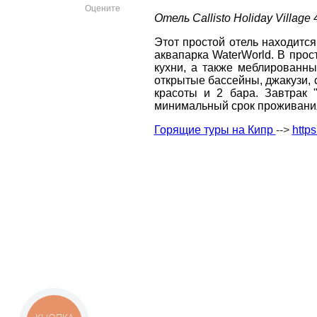
Оцените
Отель Callisto Holiday Village
пр. 
Этот простой отель находитс
аквапарка WaterWorld.
В прост
+38 
ВАШЕ ІМ'Я
*
кухни, а также меблированн
+38 
открытые бассейны, джакузи, с
+38 
красоты и 2 бара. Завтрак 
0800
E-MAIL
минимальный срок проживани
*
zp_c
Горящие туры на Кипр
-->
https
Пн. -
ТЕЛЕФОН
*
Сб 10
*
поля обов'язкові для заповнення