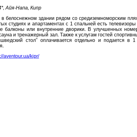
 4*, Айя-Напа, Кипр
Соборний 216
я в белоснежном здании рядом со средиземноморским пляже
ых студиях и апартаментах с 1 спальней есть телевизоры 
(067) 180-32-43
,
ДЕ ПРОЖИВАЄТЕ
ые балконы или внутренние дворики. В улучшенных номе
(099) 180-32-43
,
ауна и тренажерный зал. Также к услугам гостей спортивны
(093) 180-32-43
,
"шведский стол" оплачивается отдельно и подается в 1
 33 01 80
ПРИМІТКИ
я.
ity@aventour.ua
://aventour.ua/kipr/
 Пт. 9:00 - 18:00
:00 - 15:00