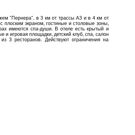
вул. Сумська 77/79
м "Пернера", в 3 км от трассы A3 и в 4 км от
×
с плоским экраном, гостиные и столовые зоны,
+38 (067) 180-32-43
,
рах имеются спа-души.
В отеле есть крытый и
+38 (099) 180-32-43
,
е и игровая площадки, детский клуб, спа, салон
+38 (093) 180-32-43
,
 из 3 ресторанов. Действуют ограничения на
0800 33 01 80
kh_city@aventour.ua
Пн. - Пт. 9:00 - 18:00
Сб 10:00 - 15:00