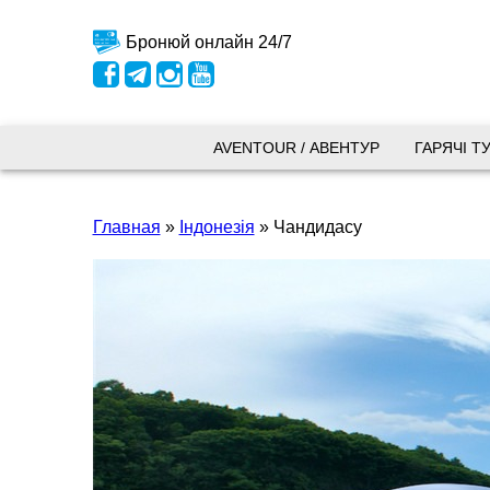
Бронюй онлайн 24/7
Київ
AVENTOUR / АВЕНТУР
ГАРЯЧІ Т
вул.
Главная
»
Індонезія
»
Чандидасу
+38 
+38 
+38 
0800
kyiv
Пн. -
Сб 10
Запоріжжя