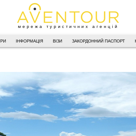
мережа туристичних агенцій
Дніпро
УРИ
ІНФОРМАЦІЯ
ВІЗИ
ЗАКОРДОННИЙ ПАСПОРТ
 Велика Васильківська 34
(067) 180-32-43
,
(099) 180-32-43
,
(093) 180-32-43
,
 33 01 80
@aventour.ua
 Пт. 9:00 - 18:00
:00 - 15:00
Харків