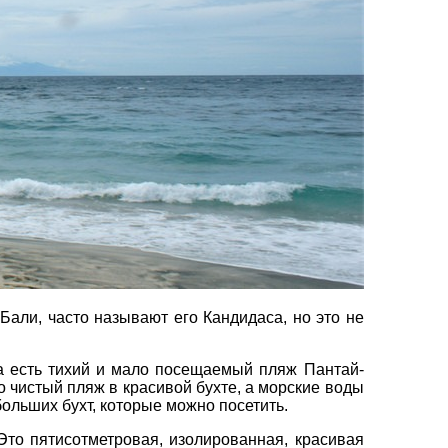
вул. Сумська 77/79
+38 (067) 180-32-43
,
+38 (099) 180-32-43
,
×
+38 (093) 180-32-43
,
0800 33 01 80
kh_city@aventour.ua
Пн. - Пт. 9:00 - 18:00
Сб 10:00 - 15:00
али, часто называют его Кандидаса, но это не
ка есть тихий и мало посещаемый пляж Пантай-
о чистый пляж в красивой бухте, а морские воды
ольших бухт, которые можно посетить.
то пятисотметровая, изолированная, красивая