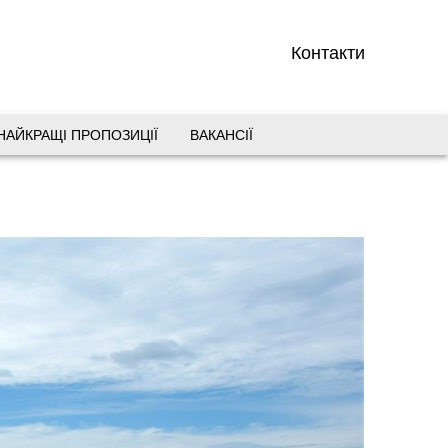
Контакти
НАЙКРАЩІ ПРОПОЗИЦІЇ
ВАКАНСІЇ
вул. Старокозацька 10
+38 (067) 180-32-43
,
+38 (099) 180-32-43
,
+38 (093) 180-32-43
,
0800 33 01 80
dp_city@aventour.ua
Пн. - Пт. 9:00 - 18:00
Сб 10:00 - 15:00