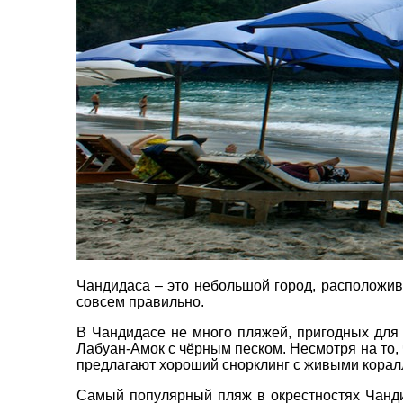
пр. 
+38 
+38 
+38 
ВАШЕ ІМ'Я
*
0800
zp_c
Пн. -
E-MAIL
*
Сб 10
ТЕЛЕФОН
*
Чандидаса – это небольшой город, расположив
совсем правильно.
*
поля обов'язкові для заповнення
В Чандидасе не много пляжей, пригодных для 
Лабуан-Амок с чёрным песком. Несмотря на то, 
предлагают хороший снорклинг с живыми коралла
Самый популярный пляж в окрестностях Чанди