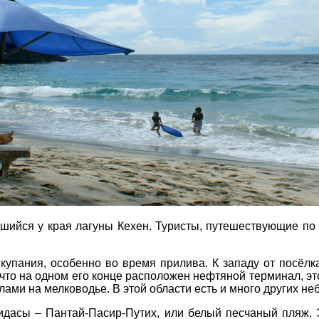
Соборний 216
(067) 180-32-43
,
(099) 180-32-43
,
(093) 180-32-43
,
ДЕ ПРОЖИВАЄТЕ
 33 01 80
ity@aventour.ua
 Пт. 9:00 - 18:00
ПРИМІТКИ
:00 - 15:00
шийся у края лагуны Кехен. Туристы, путешествующие по Б
купания, особенно во время прилива. К западу от посёл
что на одном его конце расположен нефтяной терминал, эт
ми на мелководье. В этой области есть и много других неб
дасы – Пантай-Пасир-Путих, или белый песчаный пляж. Э