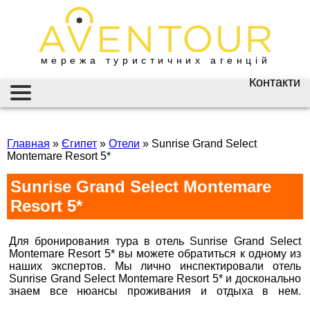
мережа туристичних агенцій
Контакти
Київ
AVENTOUR / АВЕНТУР
ГАРЯЧІ ТУРИ
вул. Велика
Васильківська 34
Главная
»
Єгипет
»
Отели
»
Sunrise Grand Select
ІНФОРМАЦІЯ
Montemare Resort 5*
+38 (067) 180-32-43
,
+38 (099) 180-32-43
,
ВІЗИ
Sunrise Grand Select Montemare
+38 (093) 180-32-43
,
0800 33 01 80
Resort 5*
ЗАКОРДОННИЙ ПАСПОРТ
kyiv@aventour.ua
НАЙКРАЩІ ПРОПОЗИЦІЇ
Пн. - Пт. 9:00 - 18:00
Для бронирования тура в отель Sunrise Grand Select
Сб 10:00 - 15:00
Montemare Resort 5* вы можете обратиться к одному из
ВАКАНСІЇ
наших экспертов. Мы лично инспектировали отель
Sunrise Grand Select Montemare Resort 5* и досконально
Бронюй онлайн 24/7
знаем все нюансы проживания и отдыха в нем.
Горящие туры в Sunrise Grand Select Montemare Resort
Дніпро