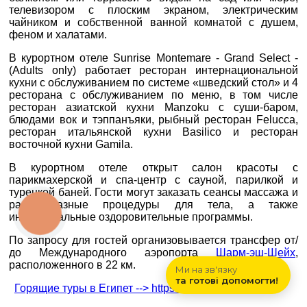
0800 33 01 80
телевизором с плоским экраном, электрическим
чайником и собственной ванной комнатой с душем,
zp_city@aventour.ua
ПРИМІТКИ
феном и халатами.
Пн. - Пт. 9:00 - 18:00
Сб 10:00 - 15:00
В курортном отеле Sunrise Montemare - Grand Select -
(Adults only) работает ресторан интернациональной
кухни с обслуживанием по системе «шведский стол» и 4
ресторана с обслуживанием по меню, в том числе
ресторан азиатской кухни Manzoku с суши-баром,
блюдами вок и тэппанъяки, рыбный ресторан Felucca,
*
поля обов'язкові для
Харків
ресторан итальянской кухни Basilico и ресторан
заповнення
восточной кухни Gamila.
вул. Сумська 77/79
В курортном отеле открыт салон красоты с
парикмахерской и спа-центр с сауной, парилкой и
+38 (067) 180-32-43
,
турецкой баней. Гости могут заказать сеансы массажа и
+38 (099) 180-32-43
,
разнообразные процедуры для тела, а также
+38 (093) 180-32-43
,
КНОПКА
индивидуальные оздоровительные программы.
ЗВ'ЯЗКУ
0800 33 01 80
По запросу для гостей организовывается трансфер от/
kh_city@aventour.ua
до Международного аэропорта
Шарм-эш-Шейх
,
Пн. - Пт. 9:00 - 18:00
расположенного в 22 км.
Ми на зв'язку
Сб 10:00 - 15:00
та готові допомогти!
Горящие туры в Египет
-->
https://aventour.ua/egipet/