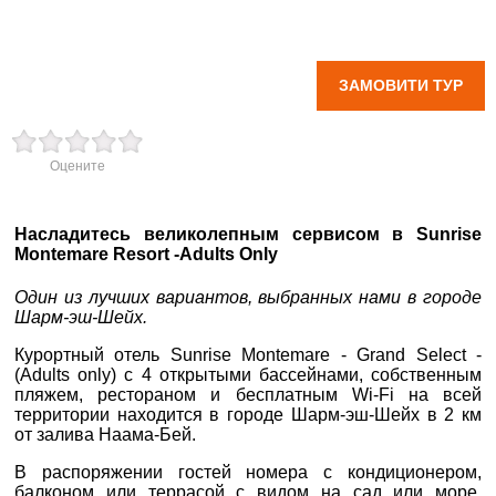
5*, Cfyhfqp Uhfyl Ctktrn Vjyntvfh Htpjhn Санрайз Гранд
Селект Монтемар Резорт
вул. Старокозацька
10
ЗАМОВИТИ ТУР
+38 (067) 180-32-43
,
+38 (099) 180-32-43
,
+38 (093) 180-32-43
,
Оцените
0800 33 01 80
dp_city@aventour.ua
Насладитесь великолепным сервисом в Sunrise
Пн. - Пт. 9:00 - 18:00
Montemare Resort -Adults Only
×
Сб 10:00 - 15:00
ВАШЕ ІМ'Я
*
Один из лучших вариантов, выбранных нами в городе
Шарм-эш-Шейх.
Запоріжжя
E-MAIL
*
Курортный отель Sunrise Montemare - Grand Select -
(Adults only) с 4 открытыми бассейнами, собственным
пляжем, рестораном и бесплатным Wi-Fi на всей
ТЕЛЕФОН
*
пр. Соборний 216
территории находится в городе Шарм-эш-Шейх в 2 км
от залива Наама-Бей.
+38 (067) 180-32-43
,
+38 (099) 180-32-43
,
В распоряжении гостей номера с кондиционером,
ДЕ ПРОЖИВАЄТЕ
+38 (093) 180-32-43
,
балконом или террасой с видом на сад или море,