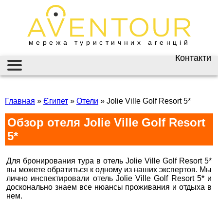
мережа туристичних агенцій
Контакти
Київ
AVENTOUR / АВЕНТУР
ГАРЯЧІ ТУРИ
вул. Велика
Васильківська 34
Главная
»
Єгипет
»
Отели
»
Jolie Ville Golf Resort 5*
ІНФОРМАЦІЯ
+38 (067) 180-32-43
,
Обзор отеля Jolie Ville Golf Resort
+38 (099) 180-32-43
,
ВІЗИ
+38 (093) 180-32-43
,
5*
0800 33 01 80
ЗАКОРДОННИЙ ПАСПОРТ
kyiv@aventour.ua
Для бронирования тура в отель Jolie Ville Golf Resort 5*
НАЙКРАЩІ ПРОПОЗИЦІЇ
Пн. - Пт. 9:00 - 18:00
вы можете обратиться к одному из наших экспертов. Мы
Сб 10:00 - 15:00
лично инспектировали отель Jolie Ville Golf Resort 5* и
ВАКАНСІЇ
досконально знаем все нюансы проживания и отдыха в
нем.
Горящие туры в Jolie Ville Golf Resort 5*, Жоли
Бронюй онлайн 24/7
Вилли Гольф Резорт 5*
Дніпро