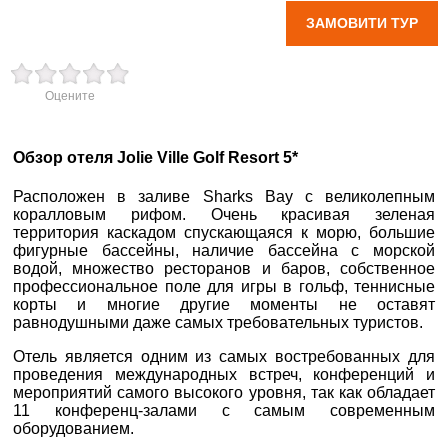
ЗАМОВИТИ ТУР
вул. Старокозацька
10
Оцените
+38 (067) 180-32-43
,
+38 (099) 180-32-43
,
+38 (093) 180-32-43
,
0800 33 01 80
Обзор отеля Jolie Ville Golf Resort 5*
dp_city@aventour.ua
Расположен в заливе Sharks Bay с великолепным
Пн. - Пт. 9:00 - 18:00
коралловым рифом. Очень красивая зеленая
Сб 10:00 - 15:00
территория каскадом спускающаяся к морю, большие
фигурные бассейны, наличие бассейна с морской
водой, множество ресторанов и баров, собственное
профессиональное поле для игры в гольф, теннисные
корты и многие другие моменты не оставят
×
Запоріжжя
равнодушными даже самых требовательных туристов.
ВАШЕ ІМ'Я
*
Отель является одним из самых востребованных для
пр. Соборний 216
проведения международных встреч, конференций и
E-MAIL
мероприятий самого высокого уровня, так как обладает
*
+38 (067) 180-32-43
,
11 конференц-залами с самым современным
+38 (099) 180-32-43
,
оборудованием.
+38 (093) 180-32-43
,