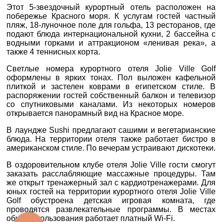
ТЕЛЕФОН
*
0800 33 01 80
Этот 5-звездочный курортный отель расположен на
побережье Красного моря. К услугам гостей частный
zp_city@aventour.ua
пляж, 18-луночное поле для гольфа, 13 ресторанов, где
ДЕ ПРОЖИВАЄТЕ
Пн. - Пт. 9:00 - 18:00
подают блюда интернациональной кухни, 2 бассейна с
Сб 10:00 - 15:00
водными горками и аттракционом «ленивая река», а
также 4 теннисных корта.
ПРИМІТКИ
Светлые номера курортного отеля Jolie Ville Golf
оформлены в ярких тонах. Пол выложен кафельной
плиткой и застелен коврами в египетском стиле. В
Харків
распоряжении гостей собственный балкон и телевизор
со спутниковыми каналами. Из некоторых номеров
открывается панорамный вид на Красное море.
вул. Сумська 77/79
*
поля обов'язкові для
В лаундже Sushi предлагают сашими и вегетарианские
+38 (067) 180-32-43
,
заповнення
блюда. На территории отеля также работает бистро в
+38 (099) 180-32-43
,
американском стиле. По вечерам устраивают дискотеки.
+38 (093) 180-32-43
,
0800 33 01 80
В оздоровительном клубе отеля Jolie Ville гости смогут
заказать расслабляющие массажные процедуры. Там
kh_city@aventour.ua
же открыт тренажерный зал с кардиотренажерами. Для
Пн. - Пт. 9:00 - 18:00
юных гостей на территории курортного отеля Jolie Ville
Сб 10:00 - 15:00
Golf обустроена детская игровая комната, где
проводятся развлекательные программы. В местах
общего пользования работает платный Wi-Fi.