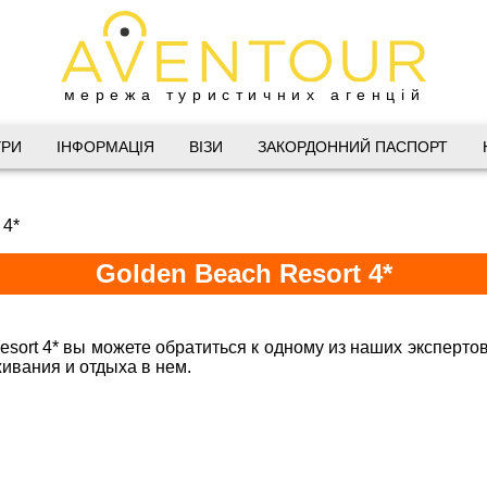
мережа туристичних агенцій
Дніпро
УРИ
ІНФОРМАЦІЯ
ВІЗИ
ЗАКОРДОННИЙ ПАСПОРТ
 Велика Васильківська 34
 4*
(067) 180-32-43
,
(099) 180-32-43
,
Golden Beach Resort 4*
(093) 180-32-43
,
 33 01 80
@aventour.ua
esort 4* вы можете обратиться к одному из наших эксперто
 Пт. 9:00 - 18:00
живания и отдыха в нем.
Горящие туры в Golden Beach Resor
:00 - 15:00
Харків