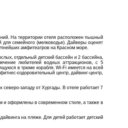
вул. Сумська 77/79
×
+38 (067) 180-32-43
,
+38 (099) 180-32-43
,
+38 (093) 180-32-43
,
зданий. На территории отеля расположен пышный
0800 33 01 80
 для семейного (мелководье). Дайверы оценят
крупнейших амфитеатров на Красном море.
kh_city@aventour.ua
Пн. - Пт. 9:00 - 18:00
слых, отдельный детский бассейн и 2 бассейна,
Сб 10:00 - 15:00
лечение любителей водных аттракционов, с 5
ящуюся в трюме корабля. Wi-Fi имеется на всей
, фитнес-оздоровительный центр, дайвинг-центр,
к северо-западу от Хургады. В отеле работает 7
 и оформлены в современном стиле, а также в
 дайвинга на пляже. Для детей работает детский