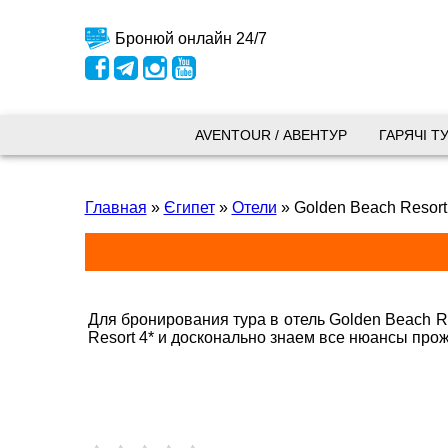
Бронюй онлайн 24/7
Київ
AVENTOUR / АВЕНТУР
ГАРЯЧІ Т
вул.
Главная
»
Єгипет
»
Отели
»
Golden Beach Resort
+38 
+38 
+38 
0800
kyiv
Для бронирования тура в отель Golden Beach R
Пн. -
Resort 4* и досконально знаем все нюансы про
Сб 10
Запоріжжя