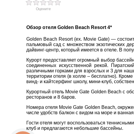
Оцените
пр. 
+38 
Обзор отеля Golden Beach Resort 4*
ВАШЕ ІМ'Я
+38 
*
+38 
Golden Beach Resort (ex. Movie Gate) — состо
0800
пальмовый сад с множеством экзотических де
E-MAIL
*
дайвинг-центр, который имеется в отеле. В по
zp_c
Пн. -
Курорт предоставляет огромный выбор бассейно
Сб 10
соединенных искусственной рекой. Пиратски
ТЕЛЕФОН
*
различными горками для взрослых и 3 для наши
территории отеля (в холле – бесплатно). Кроме
винд- и кайтсерфинг школу, мини-клуб, собствен
*
поля обов'язкові для заповнення
Курортный отель Movie Gate Golden Beach с обс
ресторанов и 8 баров.
Номера отеля Movie Gate Golden Beach, окру
числе удобств балкон с видом на море и ванная
Гости отеля могут воспользоваться теннисными 
клуб и предлагаются небольшие бассейны.