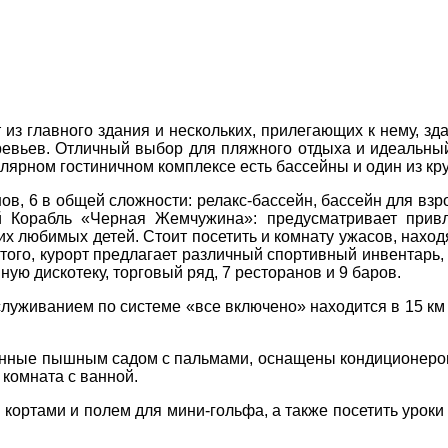
Соборний 216
(067) 180-32-43
,
ДЕ ПРОЖИВАЄТЕ
(099) 180-32-43
,
(093) 180-32-43
,
ит из главного здания и нескольких, прилегающих к нему, 
 33 01 80
ревьев. Отличный выбор для пляжного отдыха и идеальный
ПРИМІТКИ
пулярном гостиничном комплексе есть бассейны и один из 
ity@aventour.ua
 Пт. 9:00 - 18:00
в, 6 в общей сложности: релакс-бассейн, бассейн для взро
:00 - 15:00
й Корабль «Черная Жемчужина»: предусматривает прив
х любимых детей. Стоит посетить и комнату ужасов, наход
 того, курорт предлагает различный спортивный инвентарь
ную дискотеку, торговый ряд, 7 ресторанов и 9 баров.
луживанием по системе «все включено» находится в 15 км 
женные пышным садом с пальмами, оснащены кондиционером
 комната с ванной.
кортами и полем для мини-гольфа, а также посетить уроки