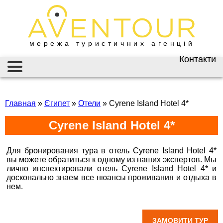
мережа туристичних агенцій
Контакти
Київ
AVENTOUR / АВЕНТУР
ГАРЯЧІ ТУРИ
вул. Велика
Васильківська 34
Главная
»
Єгипет
»
Отели
»
Cyrene Island Hotel 4*
ІНФОРМАЦІЯ
+38 (067) 180-32-43
,
Cyrene Island Hotel 4*
+38 (099) 180-32-43
,
ВІЗИ
+38 (093) 180-32-43
,
0800 33 01 80
ЗАКОРДОННИЙ ПАСПОРТ
Для бронирования тура в отель Cyrene Island Hotel 4*
kyiv@aventour.ua
вы можете обратиться к одному из наших экспертов. Мы
НАЙКРАЩІ ПРОПОЗИЦІЇ
лично инспектировали отель Cyrene Island Hotel 4* и
Пн. - Пт. 9:00 - 18:00
досконально знаем все нюансы проживания и отдыха в
Сб 10:00 - 15:00
нем.
Горящие туры в Cyrene Island Hotel 4*, Сирен
ВАКАНСІЇ
Айленд
Бронюй онлайн 24/7
Дніпро
ЗАМОВИТИ ТУР