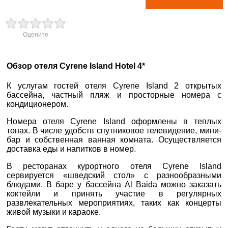
вул. Старокозацька
Оцените
10
+38 (067) 180-32-43
,
+38 (099) 180-32-43
,
×
Обзор отеля Cyrene Island Hotel 4*
+38 (093) 180-32-43
,
ВАШЕ ІМ'Я
*
0800 33 01 80
К услугам гостей отеля Cyrene Island 2 открытых
dp_city@aventour.ua
бассейна, частный пляж и просторные номера с
кондиционером.
E-MAIL
*
Пн. - Пт. 9:00 - 18:00
Сб 10:00 - 15:00
Номера отеля Cyrene Island оформлены в теплых
тонах. В числе удобств спутниковое телевидение, мини-
ТЕЛЕФОН
*
бар и собственная ванная комната. Осуществляется
доставка еды и напитков в номер.
Запоріжжя
В ресторанах курортного отеля Cyrene Island
ДЕ ПРОЖИВАЄТЕ
сервируется «шведский стол» с разнообразными
блюдами. В баре у бассейна Al Baida можно заказать
пр. Соборний 216
коктейли и принять участие в регулярных
ПРИМІТКИ
развлекательных мероприятиях, таких как концерты
+38 (067) 180-32-43
,
живой музыки и караоке.
+38 (099) 180-32-43
,
+38 (093) 180-32-43
,