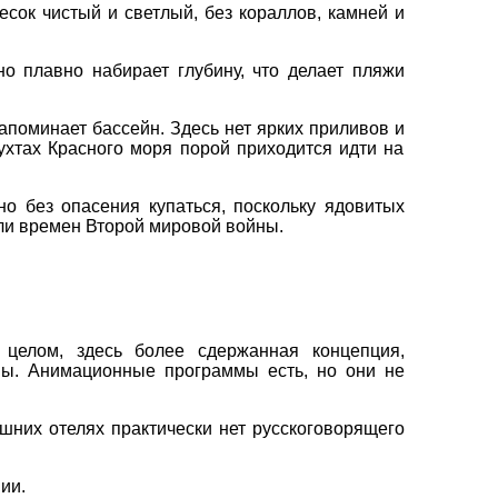
сок чистый и светлый, без кораллов, камней и
но плавно набирает глубину, что делает пляжи
напоминает бассейн. Здесь нет ярких приливов и
бухтах Красного моря порой приходится идти на
но без опасения купаться, поскольку ядовитых
бли времен Второй мировой войны.
целом, здесь более сдержанная концепция,
опы. Анимационные программы есть, но они не
ешних отелях практически нет русскоговорящего
ии.