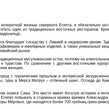
 колоритной жизнью северного Египта, и обязательно за
сетить один из традиционных восточных ресторанов. Кро
акдональдс.
а благодаря соседству с Ливией и недорогим ценам. Зд
арфюмерию и ювелирные изделия, а также уникальные вещ
Ливийский рынок.
радиционные мусульманские устои, поэтому на алкогольные
 к туристам. По сравнению с другими восточными курорт
ении женщин.
 город с героическим прошлым и интересной экскурсионн
, туры в Мерса Матрух – отличный шанс. Отсюда до Каир
том оазисе Сива. Это место имеет богатую историю и ин
Египет, побывать в старинных храмах времен Александра 
оры Мертвых, где находятся более 700 гробниц греко-римско