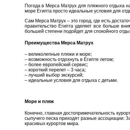
Погода в Мерса Матрух для пляжного отдыха н
море Египта просто идеальные условия для отд
Сам Мерса Матрух – это город, где есть достат
правительство Египта уделяет все больше вни
большей степени подойдет для спокойного отды
Преимущества Мерса Матрух
– великолепные пляжи и море;
– возможность отдохнуть в Египте летом;
– более европейский сервис;
– короткий перелет – 3 часа;
– лучший выбор экскурсий;
– идеальные условия для отдыха с детьми.
Море и пляж
Конечно, главная достопримечательность курор
ВАШЕ ІМ'Я
*
сыпучего песка приходят разные ассоциации: З
красивых курортов мира.