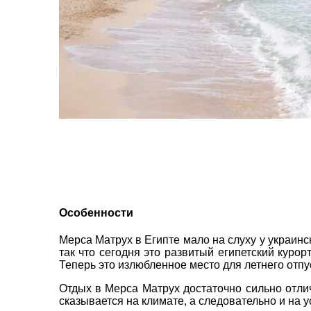
пр. 
+38 
+38 
+38 
0800
zp_c
Пн. -
Сб 10
Особенности
Мерса Матрух в Египте мало на слуху у украинс
так что сегодня это развитый египетский куро
Теперь это излюбленное место для летнего отпу
Отдых в Мерса Матрух достаточно сильно отлич
сказывается на климате, а следовательно и на у