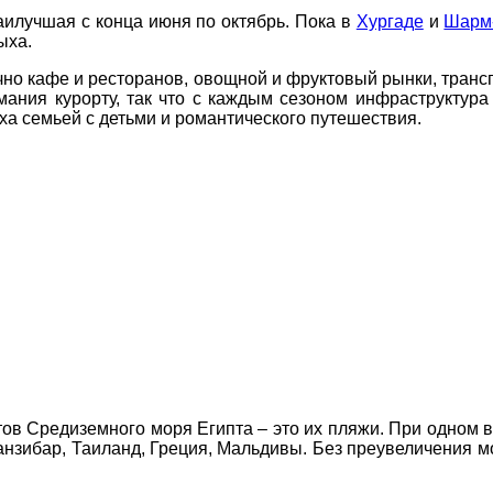
аилучшая с конца июня по октябрь. Пока в
Хургаде
и
Шарм
ыха.
очно кафе и ресторанов, овощной и фруктовый рынки, трансп
мания курорту, так что с каждым сезоном инфраструктура 
ха семьей с детьми и романтического путешествия.
тов Средиземного моря Египта – это их пляжи. При одном 
ДЕ ПРОЖИВАЄТЕ
анзибар, Таиланд, Греция, Мальдивы. Без преувеличения мо