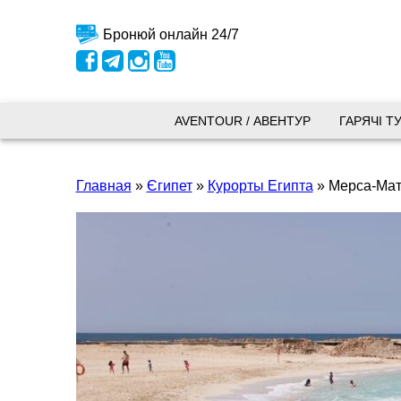
Бронюй онлайн 24/7
Київ
AVENTOUR / АВЕНТУР
ГАРЯЧІ Т
вул.
Главная
»
Єгипет
»
Курорты Египта
»
Мерса-Мат
+38 
+38 
+38 
0800
kyiv
Пн. -
Сб 10
Запоріжжя