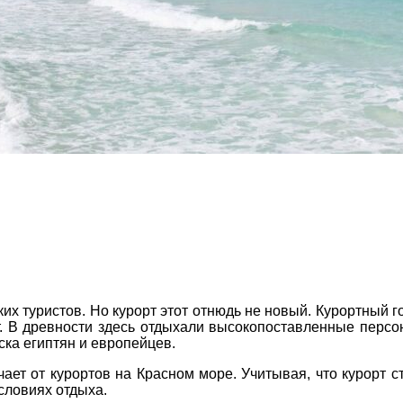
Соборний 216
(067) 180-32-43
,
(099) 180-32-43
,
(093) 180-32-43
,
 33 01 80
ity@aventour.ua
 Пт. 9:00 - 18:00
:00 - 15:00
ких туристов. Но курорт этот отнюдь не новый. Курортный 
рт. В древности здесь отдыхали высокопоставленные персо
ска египтян и европейцев.
ает от курортов на Красном море. Учитывая, что курорт с
словиях отдыха.