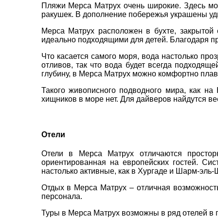
E-MAIL
*
Пляжи Мерса Матрух очень широкие. Здесь мож
ракушек. В дополнение побережья украшены у
ТЕЛЕФОН
Мерса Матрух расположен в бухте, закрытой о
*
идеально подходящими для детей. Благодаря пр
Что касается самого моря, вода настолько проз
отливов, так что вода будет всегда подходяще
*
поля обов'язкові для заповнення
глубину, в Мерса Матрух можно комфортно плава
Такого живописного подводного мира, как на 
хищников в море нет. Для дайверов найдутся в
Отели
Отели в Мерса Матрух отличаются простор
ориентированная на европейских гостей. Сис
настолько активные, как в Хургаде и Шарм-эль-
Отдых в Мерса Матрух – отличная возможность 
персонала.
Туры в Мерса Матрух возможны в ряд отелей в 