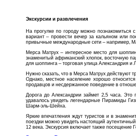
Экскурсии и развлечения
На прогулке по городу можно познакомиться с
вариант – провести вечер за кальяном или по
привычные международные сети – например, М
Мерса Матрух – интересное место для шоппинг
знаменитый африканский хлопок, восточную п
для шоппинга – торговая улица Александрия и 
Нужно сказать, что в Мерса Матрух действуют т
Однако, местное население хорошо относится
продавцов и несдержанное поведение в отнош
Дорога до Александрии займет 2,5 часа. Это
удавалось увидеть легендарные Пирамиды Гизы
Шарм-эль-Шейха.
Яркие впечатления ждут туристов и в знамени
поездки можно увидеть настоящий аутентичный 
12 века. Экскурсия включает также посещение Г