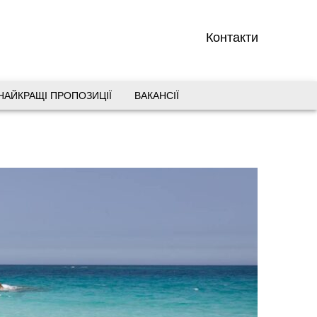
Контакти
НАЙКРАЩІ ПРОПОЗИЦІЇ
ВАКАНСІЇ
вул. Старокозацька 10
+38 (067) 180-32-43
,
+38 (099) 180-32-43
,
+38 (093) 180-32-43
,
0800 33 01 80
dp_city@aventour.ua
Пн. - Пт. 9:00 - 18:00
Сб 10:00 - 15:00