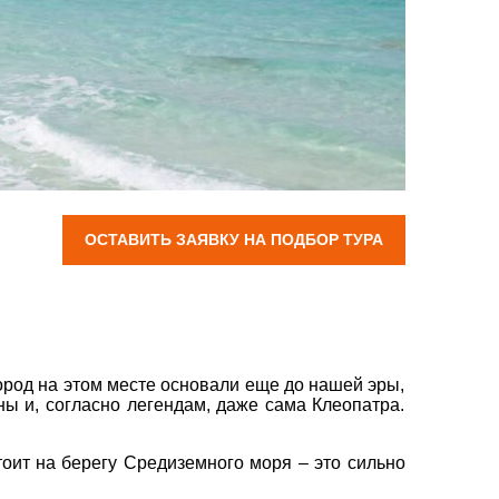
вул. Сумська 77/79
+38 (067) 180-32-43
,
+38 (099) 180-32-43
,
+38 (093) 180-32-43
,
0800 33 01 80
kh_city@aventour.ua
Пн. - Пт. 9:00 - 18:00
Сб 10:00 - 15:00
ОСТАВИТЬ ЗАЯВКУ НА ПОДБОР ТУРА
город на этом месте основали еще до нашей эры,
ны и, согласно легендам, даже сама Клеопатра.
тоит на берегу Средиземного моря – это сильно