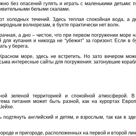
ПРИМІТКИ
но без опасений гулять и играть с маленькими детьми: пе
дивительными белыми скалами.
т холодных течений. Здесь теплая спокойная вода, а д
иродным волнорезам, в бухте практически нет волн.
рачная, а дно – чистое, что при первом погружении море 
й для купания и никогда не “убежит” за горизонт. Если в 
ть у берега.
Красном море, здесь не встретить. Но зато вечером мож
есьма интересные сайты для погружения: затонувшие кора
ной зеленой территорией и спокойной атмосферой. В 
тема питания может быть разной, как на курортах Евр
Шейхе.
подтянуть английский и детям, и взрослым, так как в зд
городе и пригороде, расположенных на первой и второй лин