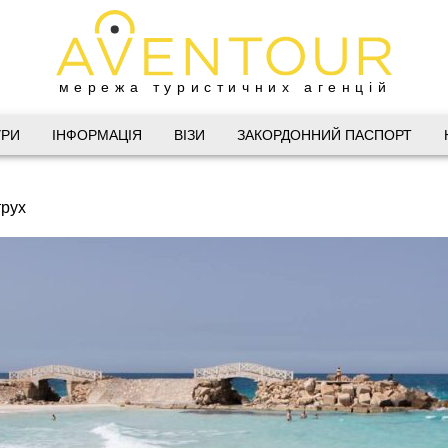
мережа туристичних агенцій
Дніпро
УРИ
ІНФОРМАЦІЯ
ВІЗИ
ЗАКОРДОННИЙ ПАСПОРТ
 Велика Васильківська 34
рух
(067) 180-32-43
,
(099) 180-32-43
,
(093) 180-32-43
,
 33 01 80
@aventour.ua
 Пт. 9:00 - 18:00
:00 - 15:00
Харків