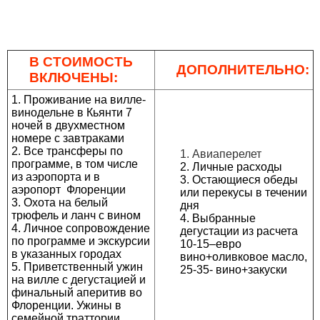
В СТОИМОСТЬ
ДОПОЛНИТЕЛЬНО
:
ВКЛЮЧЕНЫ:
1. Проживание на вилле-
винодельне в Кьянти 7
ночей в двухместном
номере с завтраками
2. Все трансферы по
1. Авиаперелет
программе, в том числе
2. Личные расходы
из аэропорта и в
3. Остающиеся обеды
аэропорт Флоренции
или перекусы в течении
3. Охота на белый
дня
трюфель и ланч с вином
4. Выбранные
4. Личное сопровождение
дегустации из расчета
по программе и экскурсии
10-15–евро
в указанных городах
вино+оливковое масло,
5. Приветственный ужин
25-35- вино+закуски
на вилле с дегустацией и
финальный аперитив во
Флоренции. Ужины в
семейной траттории