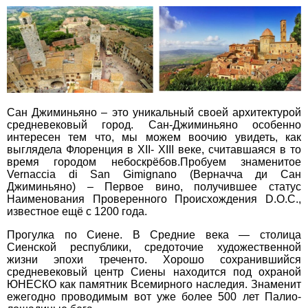
Сан Джиминьяно – это уникальный своей архитектурой
средневековый город. Сан-Джиминьяно особенно
интересен тем что, мы можем воочию увидеть, как
выглядела Флоренция в XII- XIII веке, считавшаяся в то
время городом небоскрёбов.Пробуем знаменитое
Vernaccia di San Gimignano (Верначча ди Сан
Джиминьяно) – Первое вино, получившее статус
Наименования Проверенного Происхождения D.O.C.,
известное ещё с 1200 года.
Прогулка по Сиене. В Средние века — столица
Сиенской республики, средоточие художественной
жизни эпохи треченто. Хорошо сохранившийся
средневековый центр Сиены находится под охраной
ЮНЕСКО как памятник Всемирного наследия. Знаменит
ежегодно проводимым вот уже более 500 лет Палио-