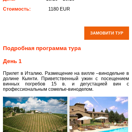
0800 33 01 80
Стоимость:
1180 EUR
zp_city@aventour.ua
Пн. - Пт. 9:00 - 18:00
Сб 10:00 - 15:00
ЗАМОВИТИ ТУР
Подробная программа тура
Харків
День 1
вул. Сумська 77/79
Прилет в Италию. Размещение на вилле –винодельне в
долине Кьянти. Приветственный ужин с посещением
+38 (067) 180-32-43
,
винных погребов 15 в. и дегустацией вин с
+38 (099) 180-32-43
,
профессиональным сомелье-виноделом.
+38 (093) 180-32-43
,
0800 33 01 80
kh_city@aventour.ua
Пн. - Пт. 9:00 - 18:00
Сб 10:00 - 15:00