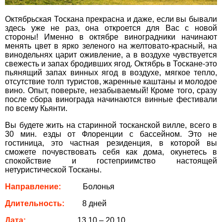
Октябрьская Тоскана прекрасна и даже, если вы бывали
здесь уже не раз, она откроется для Вас с новой
вул. Старокозацька
стороны! Именно в октябре виноградники начинают
10
менять цвет в ярко зеленого на желтовато-красный, на
+38 (067) 180-32-43
,
винодельнях царит оживление, а в воздухе чувствуется
+38 (099) 180-32-43
,
свежесть и запах бродивших ягод. Октябрь в Тоскане-это
+38 (093) 180-32-43
,
пьянящий запах винных ягод в воздухе, мягкое тепло,
0800 33 01 80
отсутствие толп туристов, жаренные каштаны и молодое
вино. Опыт, поверьте, незабываемый! Кроме того, сразу
dp_city@aventour.ua
после сбора винограда начинаются винные фестивали
Пн. - Пт. 9:00 - 18:00
по всему Кьянти.
Сб 10:00 - 15:00
Вы будете жить на старинной тосканской вилле, всего в
30 мин. езды от Флоренции с бассейном. Это не
гостиница, это частная резиденция, в которой вы
сможете почувствовать себя как дома, окунетесь в
Запоріжжя
спокойствие и гостеприимство настоящей
нетуристической Тосканы.
пр. Соборний 216
Направление:
Болонья
+38 (067) 180-32-43
,
Длительность:
8 дней
+38 (099) 180-32-43
,
+38 (093) 180-32-43
,
Дата:
13.10 – 20.10