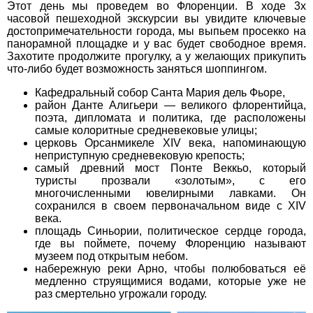
Этот день мы проведем во Флоренции. В ходе 3х
часовой пешеходной экскурсии вы увидите ключевые
достопримечательности города, мы выпьем просекко на
панорамной площадке и у вас будет свободное время.
Захотите продолжите прогулку, а у желающих прикупить
что-либо будет возможность заняться шоппингом.
Кафедральный собор Санта Мария дель Фьоре,
район Данте Алигьери — великого флорентийца,
поэта, дипломата и политика, где расположены
самые колоритные средневековые улицы;
церковь Орсанмикеле XIV века, напоминающую
неприступную средневековую крепость;
самый древний мост Понте Веккьо, который
туристы прозвали «золотым», с его
многочисленными ювелирными лавками. Он
сохранился в своем первоначальном виде с XIV
века.
площадь Синьории, политическое сердце города,
где вы поймете, почему Флоренцию называют
музеем под открытым небом.
набережную реки Арно, чтобы полюбоваться её
медленно струящимися водами, которые уже не
раз смертельно угрожали городу.