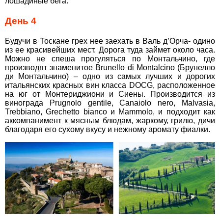
лошадиные бега.
День 4
Будучи в Тоскане грех нее заехать в Валь д’Орча- одино
из ее красивейших мест. Дорога туда займет около часа.
Можно не спеша прогуляться по Монтальчино, где
производят знаменитое Brunello di Montalcino (Брунелло
ди Монтальчино) – одно из самых лучших и дорогих
итальянских красных вин класса DOCG, расположенное
на юг от Монтериджиони и Сиены. Производится из
винограда Prugnolo gentile, Canaiolo nero, Malvasia,
Trebbiano, Grechetto bianco и Mammolo, и подходит как
аккомпанимент к мясным блюдам, жаркому, грилю, дичи
благодаря его сухому вкусу и нежному аромату фиалки.
×
ВАШЕ ІМ'Я
*