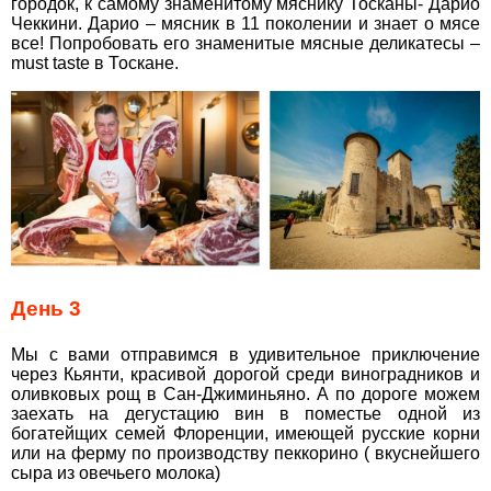
городок, к самому знаменитому мяснику Тосканы- Дарио
Чеккини. Дарио – мясник в 11 поколении и знает о мясе
все! Попробовать его знаменитые мясные деликатесы –
must taste в Тоскане.
День 3
Мы с вами отправимся в удивительное приключение
через Кьянти, красивой дорогой среди виноградников и
оливковых рощ в Сан-Джиминьяно. А по дороге можем
заехать на дегустацию вин в поместье одной из
богатейщих семей Флоренции, имеющей русские корни
или на ферму по производству пеккорино ( вкуснейшего
сыра из овечьего молока)