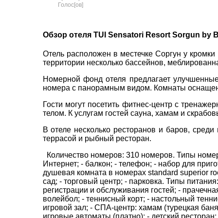
Голос[ов]
пр. 
Обзор отеля TUI Sensatori Resort Sorgun by Ba
+38 
+38 
Отель расположен в местечке Соргун у кромки ш
+38 
территории несколько бассейнов, меблированна
ВАШЕ ІМ'Я
*
0800
Номерной фонд отеля предлагает улучшенные
zp_c
номера с панорамным видом. Комнаты оснащены
E-MAIL
*
Пн. -
Сб 10
Гости могут посетить фитнес-центр с тренажер
телом. К услугам гостей сауна, хамам и скрабо
ТЕЛЕФОН
*
В отеле несколько ресторанов и баров, среди 
террасой и рыбный ресторан.
Количество номеров: 310 номеров. Типы номеров
*
поля обов'язкові для заповнення
Интернет; - балкон; - телефон; - набор для приго
душевая комната в номерах standard superior ro
сад; - торговый центр; - парковка. Типы питания
регистрации и обслуживания гостей; - прачечная
волейбол; - теннисный корт; - настольный теннис;
игровой зал; - СПА-центр: хамам (турецкая баня
игровые автоматы (платно); - детский ресторан;