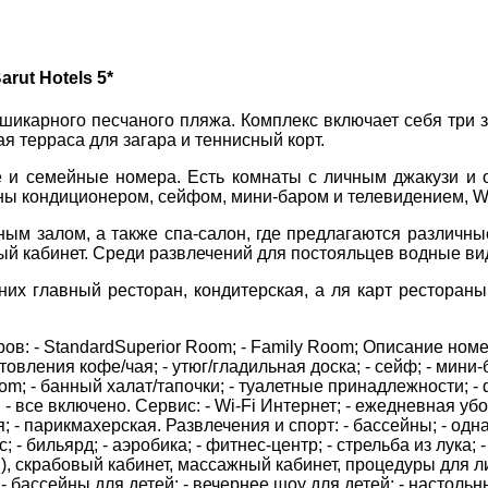
Соборний 216
rut Hotels 5*
(067) 180-32-43
,
(099) 180-32-43
,
икарного песчаного пляжа. Комплекс включает себя три зон
(093) 180-32-43
,
я терраса для загара и теннисный корт.
ДЕ ПРОЖИВАЄТЕ
 33 01 80
 и семейные номера. Есть комнаты с личным джакузи и о
ity@aventour.ua
 кондиционером, сейфом, мини-баром и телевидением, Wi
ПРИМІТКИ
 Пт. 9:00 - 18:00
:00 - 15:00
ным залом, а также спа-салон, где предлагаются различн
вый кабинет. Среди развлечений для постояльцев водные вид
них главный ресторан, кондитерская, а ля карт рестораны 
: - StandardSuperior Room; - Family Room; Описание номеро
товления кофе/чая; - утюг/гладильная доска; - сейф; - мини-
om; - банный халат/тапочки; - туалетные принадлежности; - 
: - все включено. Сервис: - Wi-Fi Интернет; - ежедневная уб
; - парикмахерская. Развлечения и спорт: - бассейны; - одн
 - бильярд; - аэробика; - фитнес-центр; - стрельба из лука; 
), скрабовый кабинет, массажный кабинет, процедуры для лиц
 - бассейны для детей; - вечернее шоу для детей; - настоль