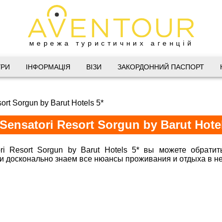
мережа туристичних агенцій
Дніпро
УРИ
ІНФОРМАЦІЯ
ВІЗИ
ЗАКОРДОННИЙ ПАСПОРТ
 Велика Васильківська 34
ort Sorgun by Barut Hotels 5*
(067) 180-32-43
,
(099) 180-32-43
,
 Sensatori Resort Sorgun by Barut Hotel
(093) 180-32-43
,
 33 01 80
@aventour.ua
ri Resort Sorgun by Barut Hotels 5* вы можете обрати
* и досконально знаем все нюансы проживания и отдыха в н
 Пт. 9:00 - 18:00
:00 - 15:00
Харків