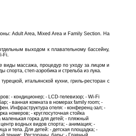
вул. Сумська 77/79
+38 (067) 180-32-43
,
+38 (099) 180-32-43
,
×
ы: Adult Area, Mixed Area и Family Section. На
+38 (093) 180-32-43
,
0800 33 01 80
тдельным выходом к плавательному бассейну,
kh_city@aventour.ua
-Fi.
Пн. - Пт. 9:00 - 18:00
Сб 10:00 - 15:00
ые виды массажа, процедур по уходу за лицом и
ы спорта, степ-аэробика и стрельба из лука.
турецкой, итальянской кухни, гриль-ресторан с
в: - кондиционер; - LCD-телевизор; - Wi-Fi
бар; - ванная комната в номерах family room; -
фен. Инфраструктура отеля: - конференц-зал; -
орка номеров; - круглосуточная стойка
а маленькая горка для детей; - пляжный
- центр водных видов спорта; - анимация; -
а и тела. Для детей: - детская площадка; -
ный теннис. Рестораны, бары: - Главный