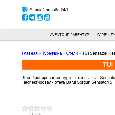
Бронюй онлайн 24/7
Київ
AVENTOUR / АВЕНТУР
ГАРЯЧІ Т
вул.
Главная
»
Туреччина
»
Отели
»
TUI Sensatori Res
+38 
+38 
TUI
+38 
0800
kyiv
Для бронирования тура в отель TUI Sensato
инспектировали отель Barut Sorgun Sensatori 5
Пн. -
Сб 10
Запоріжжя
5
(100%)
1