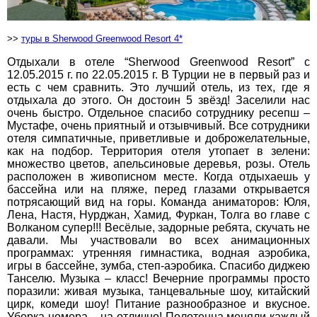
>>
туры в Sherwood Greenwood Resort 4*
вул. Старокозацька
10
Отдыхали в отеле “Sherwood Greenwood Resort” с
×
+38 (067) 180-32-43
,
12.05.2015 г. по 22.05.2015 г. В Турции не в первый раз и
ВАШЕ ІМ'Я
*
+38 (099) 180-32-43
,
есть с чем сравнить. Это лучший отель, из тех, где я
+38 (093) 180-32-43
,
отдыхала до этого. Он достоин 5 звёзд! Заселили нас
0800 33 01 80
очень быстро. Отдельное спасибо сотруднику ресепш –
E-MAIL
*
Мустафе, очень приятный и отзывчивый. Все сотрудники
dp_city@aventour.ua
отеля симпатичные, приветливые и доброжелательные,
Пн. - Пт. 9:00 - 18:00
как на подбор. Территория отеля утопает в зелени:
Сб 10:00 - 15:00
множество цветов, апельсиновые деревья, розы. Отель
ТЕЛЕФОН
*
расположен в живописном месте. Когда отдыхаешь у
бассейна или на пляже, перед глазами открывается
потрясающий вид на горы. Команда аниматоров: Юля,
ДЕ ПРОЖИВАЄТЕ
Лена, Настя, Нурджан, Хамид, Фуркан, Толга во главе с
Запоріжжя
Волканом супер!!! Весёлые, задорные ребята, скучать не
давали. Мы участвовали во всех анимационных
ПРИМІТКИ
программах: утренняя гимнастика, водная аэробика,
пр. Соборний 216
игры в бассейне, зумба, степ-аэробика. Спасибо диджею
Танселю. Музыка – класс! Вечерние программы просто
+38 (067) 180-32-43
,
поразили: живая музыка, танцевальные шоу, китайский
+38 (099) 180-32-43
,
цирк, комеди шоу! Питание разнообразное и вкусное.
+38 (093) 180-32-43
,
Уборка номера – на отлично! Полотенца меняли каждый