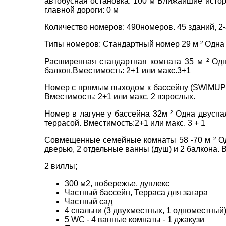
автобусная остановка: 100 м Ближайшие истор
главной дороги: 0 м
Количество номеров: 490номеров. 45 зданий, 2-
Типы номеров: Стандартный номер 29 м ² Одна дв
Расширенная стандартная комната 35 м ² Одна
балкон.Вместимость: 2+1 или макс.3+1
Номер с прямым выходом к бассейну (SWIMUP)29 
Вместимость: 2+1 или макс. 2 взрослых.
Номер в лагуне у бассейна 32м ² Одна двуспал
террасой. Вместимость:2+1 или макс. 3 + 1
Совмещенные семейные комнаты 58 -70 м ² Одн
дверью, 2 отдельные ванны (душ) и 2 балкона. 
2 виллы;
ВАШЕ ІМ'Я
*
300 м2, побережье, дуплекс
Частный бассейн, Терраса для загара
Частный сад
4 спальни (3 двухместных, 1 одноместный
E-MAIL
*
5 WC - 4 ванные комнаты - 1 джакузи