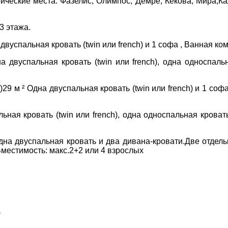
ические места: Фазелис, Олимпос, Демре, Кекова, Мира,Ка
3 этажа.
успальная кровать (twin или french) и 1 софа , Ванная ком
 двуспальная кровать (twin или french), одна односпаль
м ² Одна двуспальная кровать (twin или french) и 1 софа
ьная кровать (twin или french), одна односпальная кроват
а двуспальная кровать и два дивана-кровати.Две отдель
Вместимость: макс.2+2 или 4 взрослых
ДЕ ПРОЖИВАЄТЕ
)
ПРИМІТКИ