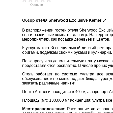
Оцените
пр. 
Обзор отеля Sherwood Exclusive Kemer 5*
+38 
+38 
В распоряжении гостей отеля Sherwood Exclusi
+38 
сна и различные комнаты для игр. На территор
0800
мероприятиях, как посадка деревьев и цветов.
zp_c
К услугам гостей специальный детский рестора
Пн. -
оригами, поделкам своими руками и кулинарии,
Сб 10
По запросу и за дополнительную плату можно во
предоставляются бесплатно. В числе прочих уд
Отель работает по системе «ультра все вкл
обслуживанием по меню подают блюда турецкой
заказать различные напитки.
Центр Антальи находится в 40 км, а аэропорт А
Площадь (м²): 130.000 м² Концепция: ультра вс
Месторасположение:
Расстояние до аэропорт