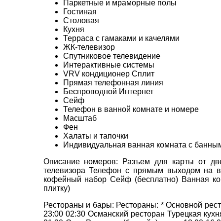
Паркетные и мраморные полы
Гостиная
ТЕЛЕФОН
*
Столовая
Кухня
Терраса с гамаками и качелями
ЖК-телевизор
Спутниковое телевидение
*
поля обов'язкові для заповнення
Интерактивные системы
VRV кондиционер Сплит
Прямая телефонная линия
Беспроводной Интернет
Сейф
Телефон в ванной комнате и номере
Масштаб
Фен
Халаты и тапочки
Индивидуальная ванная комната с банны
Описание номеров: Разъем для карты от две
телевизора Телефон с прямым выходом на в
кофейный набор Сейф (бесплатно) Ванная ком
плитку)
Рестораны и бары: Рестораны: * Основной ресто
23:00 02:30 Османский ресторан Турецкая кухня 