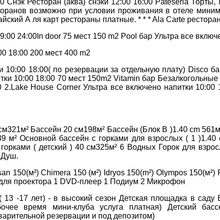
00 Снэк Ресторан (аква) снэки 12:00 16:00 Pateseria Торты
сторанов возможно при условии проживания в отеле мини
кий А ля карт рестораны платныe. * * * Ala Carte ресторан
:00 24:00In door 75 мест 150 m2 Pool бар Ультра все включ
0 18:00 200 мест 400 m2
 10:00 18:00( по резервации за отдельную плату) Disco б
ки 10:00 18:00 70 мест 150m2 Vitamin бар Безалкогольные 
0 2.Lake House Corner Ультра все включено напитки 10:00 
cм321м² Бассейн 20 см198м² Бассейн (Блок В )1.40 cm 561м
9 м² Основной бассейн с горками для взрослых ( 1 )1.40 
 горками ( детский ) 40 см325м² 6 Водных Горок для взр
 Душ.
an 150(м²) Chimera 150 (м²) Idryos 150(m²) Olympos 150(м²)
 для проектора 1 DVD-плеер 1 Подиум 2 Микрофон
 ( 13 -17 лет) - в высокий сезон Детская площадка в сад
очее время мини-клуба услуга платная) Детский басс
варительной резервации и под депозитом)