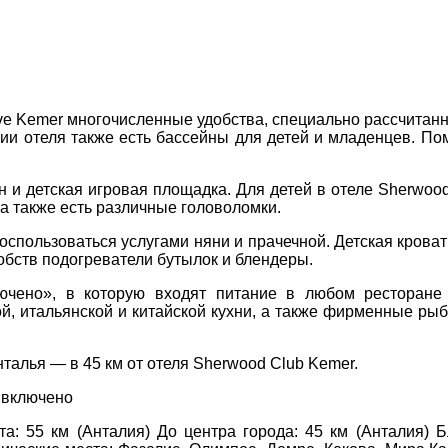
Соборний 216
(067) 180-32-43
,
(099) 180-32-43
,
ve Kemer многочисленные удобства, специально рассчитанны
(093) 180-32-43
,
ии отеля также есть бассейны для детей и младенцев. Поми
 33 01 80
ity@aventour.ua
н и детская игровая площадка. Для детей в отеле Sherwoo
 Пт. 9:00 - 18:00
 а также есть различные головоломки.
:00 - 15:00
спользоваться услугами няни и прачечной. Детская кроват
обств подогреватели бутылок и блендеры.
ючено», в которую входят питание в любом ресторане
, итальянской и китайской кухни, а также фирменные рыб
нталья — в 45 км от отеля Sherwood Club Kemer.
е включено
а: 55 км (Анталия) До центра города: 45 км (Анталия)