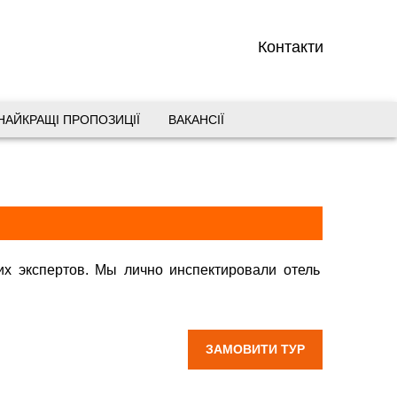
Контакти
НАЙКРАЩІ ПРОПОЗИЦІЇ
ВАКАНСІЇ
вул. Старокозацька 10
+38 (067) 180-32-43
,
+38 (099) 180-32-43
,
+38 (093) 180-32-43
,
0800 33 01 80
dp_city@aventour.ua
их экспертов. Мы лично инспектировали отель
туры в Sherwood Exclusive Kemer 5*, Шервуд
Пн. - Пт. 9:00 - 18:00
Сб 10:00 - 15:00
ЗАМОВИТИ ТУР