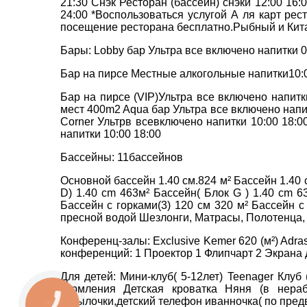
21:30 Снэк Ресторан (бассейн) снэки 12:00 16:
24:00 *Воспользоваться услугой А ля карт ре
посещение ресторана бесплатно.Рыбный и Китайс
Бары: Lobby бар Ультра все включено напитки 09
Бар на пирсе Местные алкогольные напитки10:0
Бар на пирсе (VIP)Ультра все включено напитки
мест 400m2 Aqua бар Ультра все включено напит
Corner Ультрв всевключено напитки 10:00 18:0
напитки 10:00 18:00
Бассейны: 11бассейнов
Основной бассейн 1.40 см.824 м² Бассейн 1.40 
D) 1.40 cm 463м² Бассейн( Блок G ) 1.40 cm 63
Бассейн с горками(3) 120 см 320 м² Бассейн с
пресной водой Шезлонги, Матрасы, Полотенца,
Конференц-залы: Exclusive Kemer 620 (м²) Adras
конференций: 1 Проектор 1 Флипчарт 2 Экрана
Для детей: Мини-клуб( 5-12лет) Teenager Клуб
кормления Детская кроватка Няня (в нераб
бутылочки,детский телефон иванночка( по пред
КНОПКА