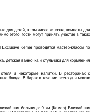
вул. Сумська 77/79
+38 (067) 180-32-43
,
+38 (099) 180-32-43
,
е для детей, в том числе кинозал, комнаты для
+38 (093) 180-32-43
,
мо этого, гости могут принять участие в таких
0800 33 01 80
kh_city@aventour.ua
d Exclusive Kemer проводятся мастер-классы по
Пн. - Пт. 9:00 - 18:00
Сб 10:00 - 15:00
ка, детская ванночка и стульчики для кормления
 отеля и некоторые напитки. В ресторанах с
ные блюда. В барах в течение всего дня можно
 Ближайшая больница: 9 км (Кемер) Ближайшая