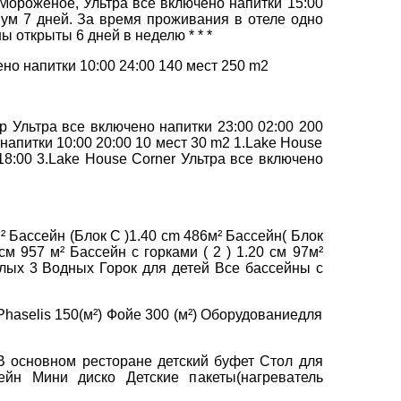
, Мороженое, Ультра все включено напитки 15:00
мум 7 дней. За время проживания в отеле одно
ы открыты 6 дней в неделю * * *
ено напитки 10:00 24:00 140 мест 250 m2
ар Ультра все включено напитки 23:00 02:00 200
напитки 10:00 20:00 10 мест 30 m2 1.Lake House
18:00 3.Lake House Corner Ультра все включено
² Бассейн (Блок С )1.40 cm 486м² Бассейн( Блок
см 957 м² Бассейн с горками ( 2 ) 1.20 см 97м²
ослых 3 Водных Горок для детей Все бассейны с
 Phaselis 150(м²) Фойе 300 (м²) Оборудованиедля
у В основном ресторане детский буфет Стол для
ейн Mини диско Детские пакеты(нагреватель