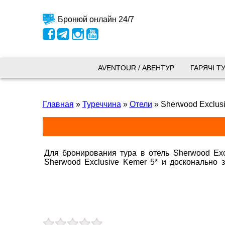
Бронюй онлайн 24/7
Київ
AVENTOUR / АВЕНТУР
ГАРЯЧІ Т
вул.
Главная
»
Туреччина
»
Отели
»
Sherwood Exclusi
+38 
+38 
+38 
0800
kyiv
Для бронирования тура в отель Sherwood Exc
Sherwood Exclusive Kemer 5* и досконально
Пн. -
Эксклюзив Кемер
Сб 10
Запоріжжя