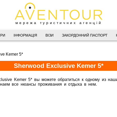
мережа туристичних агенцій
Дніпро
УРИ
ІНФОРМАЦІЯ
ВІЗИ
ЗАКОРДОННИЙ ПАСПОРТ
 Велика Васильківська 34
ve Kemer 5*
(067) 180-32-43
,
(099) 180-32-43
,
Sherwood Exclusive Kemer 5*
(093) 180-32-43
,
 33 01 80
@aventour.ua
lusive Kemer 5* вы можете обратиться к одному из наш
 знаем все нюансы проживания и отдыха в нем.
Горящие 
 Пт. 9:00 - 18:00
:00 - 15:00
Харків