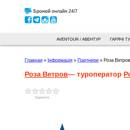
Бронюй онлайн 24/7
Київ
AVENTOUR / АВЕНТУР
ГАРЯЧІ Т
вул.
Главная
»
Інформація
»
Партнери
»
Роза Ветро
+38 
+38 
+38 
Роза Ветров
— туроператор
Р
0800
kyiv
Пн. -
Оцените
Сб 10
Запоріжжя