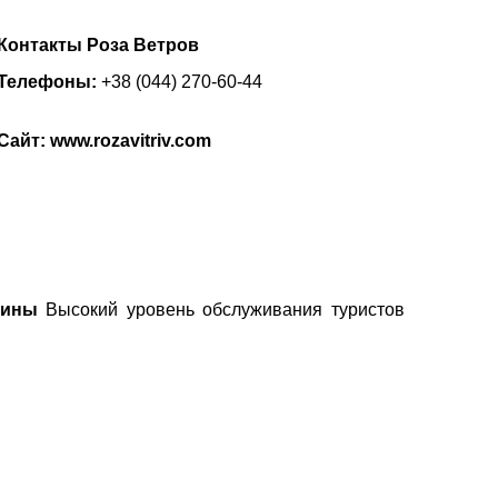
Контакты Роза Ветров
вул. Сумська 77/79
Телефоны:
+38 (044) 270-60-44
+38 (067) 180-32-43
,
+38 (099) 180-32-43
,
+38 (093) 180-32-43
,
Сайт: www.rozavitriv.com
0800 33 01 80
kh_city@aventour.ua
Пн. - Пт. 9:00 - 18:00
Сб 10:00 - 15:00
аины
Высокий уровень обслуживания туристов
×