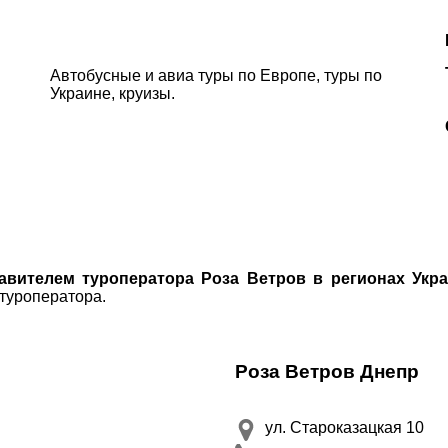
Соборний 216
Автобусные и авиа туры по Европе, туры по
(067) 180-32-43
,
Украине, круизы.
(099) 180-32-43
,
(093) 180-32-43
,
 33 01 80
ity@aventour.ua
 Пт. 9:00 - 18:00
:00 - 15:00
вителем туроператора Роза Ветров в регионах Укр
 туроператора.
ДЕ ПРОЖИВАЄТЕ
Роза Ветров Днепр
ПРИМІТКИ
ул. Староказацкая 10