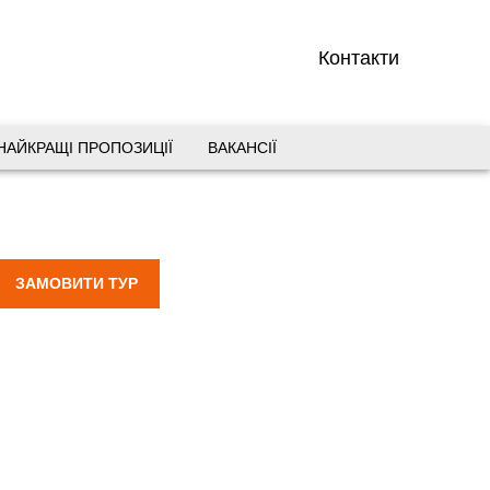
Контакти
НАЙКРАЩІ ПРОПОЗИЦІЇ
ВАКАНСІЇ
вул. Старокозацька 10
+38 (067) 180-32-43
,
+38 (099) 180-32-43
,
+38 (093) 180-32-43
,
ЗАМОВИТИ ТУР
0800 33 01 80
dp_city@aventour.ua
Пн. - Пт. 9:00 - 18:00
Сб 10:00 - 15:00