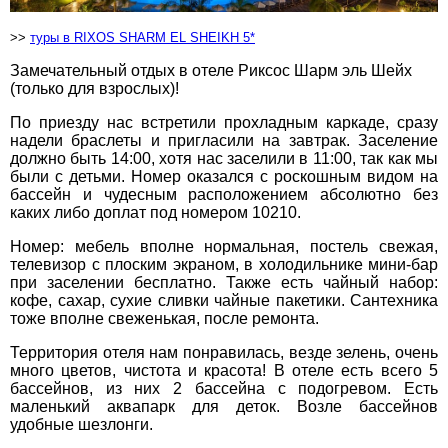
>>
туры в RIXOS SHARM EL SHEIKH 5*
вул. Старокозацька
Замечательный отдых в отеле Риксос Шарм эль Шейх
10
(только для взрослых)!
+38 (067) 180-32-43
,
+38 (099) 180-32-43
,
По приезду нас встретили прохладным каркаде, сразу
+38 (093) 180-32-43
,
надели браслеты и пригласили на завтрак. Заселение
0800 33 01 80
должно быть 14:00, хотя нас заселили в 11:00, так как мы
были с детьми. Номер оказался с роскошным видом на
dp_city@aventour.ua
бассейн и чудесным расположением абсолютно без
каких либо доплат под номером 10210.
Пн. - Пт. 9:00 - 18:00
Сб 10:00 - 15:00
Номер: мебель вполне нормальная, постель свежая,
телевизор с плоским экраном, в холодильнике мини-бар
при заселении бесплатно. Также есть чайный набор:
кофе, сахар, сухие сливки чайные пакетики. Сантехника
Запоріжжя
тоже вполне свеженькая, после ремонта.
×
Территория отеля нам понравилась, везде зелень, очень
ВАШЕ ІМ'Я
*
много цветов, чистота и красота! В отеле есть всего 5
пр. Соборний 216
бассейнов, из них 2 бассейна с подогревом. Есть
+38 (067) 180-32-43
,
маленький аквапарк для деток. Возле бассейнов
E-MAIL
+38 (099) 180-32-43
,
*
удобные шезлонги.
+38 (093) 180-32-43
,