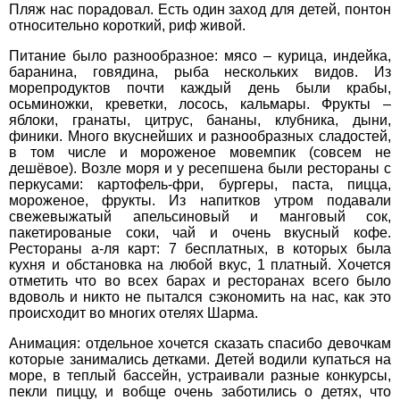
0800 33 01 80
Пляж нас порадовал. Есть один заход для детей, понтон
относительно короткий, риф живой.
ТЕЛЕФОН
*
zp_city@aventour.ua
Питание было разнообразное: мясо – курица, индейка,
Пн. - Пт. 9:00 - 18:00
баранина, говядина, рыба нескольких видов. Из
Сб 10:00 - 15:00
ДЕ ПРОЖИВАЄТЕ
морепродуктов почти каждый день были крабы,
осьминожки, креветки, лосось, кальмары. Фрукты –
яблоки, гранаты, цитрус, бананы, клубника, дыни,
ПРИМІТКИ
финики. Много вкуснейших и разнообразных сладостей,
в том числе и мороженое мовемпик (совсем не
Харків
дешёвое). Возле моря и у ресепшена были рестораны с
перкусами: картофель-фри, бургеры, паста, пицца,
мороженое, фрукты. Из напитков утром подавали
свежевыжатый апельсиновый и манговый сок,
вул. Сумська 77/79
пакетированые соки, чай и очень вкусный кофе.
+38 (067) 180-32-43
,
Рестораны а-ля карт: 7 бесплатных, в которых была
*
поля обов'язкові для
+38 (099) 180-32-43
,
кухня и обстановка на любой вкус, 1 платный. Хочется
заповнення
+38 (093) 180-32-43
,
отметить что во всех барах и ресторанах всего было
0800 33 01 80
вдоволь и никто не пытался сэкономить на нас, как это
происходит во многих отелях Шарма.
kh_city@aventour.ua
Пн. - Пт. 9:00 - 18:00
Анимация: отдельное хочется сказать спасибо девочкам
Сб 10:00 - 15:00
которые занимались детками. Детей водили купаться на
море, в теплый бассейн, устраивали разные конкурсы,
пекли пиццу, и вобще очень заботились о детях, что