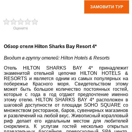
ЗАМОВИТИ ТУР
вул. Старокозацька
10
Оцените
+38 (067) 180-32-43
,
+38 (099) 180-32-43
,
+38 (093) 180-32-43
,
0800 33 01 80
Обзор отеля Hilton Sharks Bay Resort 4*
dp_city@aventour.ua
Входит в группу отелей: Hilton Hotels & Resorts
Пн. - Пт. 9:00 - 18:00
Отель HILTON SHARKS BAY 4* принадлежит
Сб 10:00 - 15:00
знаменитой отельной цепочке HILTON HOTELS &
RESORTS и является одним из самых популярных на
побережье Красного моря. Свидетельством этому
может быть большое количество постоянных гостей,
×
Запоріжжя
которые с года в год отдают предпочтение именно
ВАШЕ ІМ'Я
*
этому отелю. HILTON SHARKS BAY 4* расположен в
шаговой доступности от площади SOHO SQUARE со
пр. Соборний 216
множеством ресторанов, баров, сувенирных магазинов
E-MAIL
и развлечений на любой вкус. Живописный коралловый
*
+38 (067) 180-32-43
,
риф делает его идеальным местом для любителей
+38 (099) 180-32-43
,
снорклинга. К услугам гостей несколько открытых
+38 (093) 180-32-43
,
плавательных бассейнов, превосходный SPA центр,