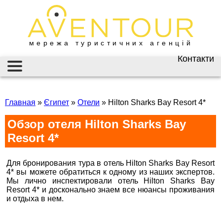
мережа туристичних агенцій
Контакти
Київ
AVENTOUR / АВЕНТУР
ГАРЯЧІ ТУРИ
вул. Велика
Васильківська 34
Главная
»
Єгипет
»
Отели
»
Hilton Sharks Bay Resort 4*
ІНФОРМАЦІЯ
+38 (067) 180-32-43
,
Обзор отеля Hilton Sharks Bay
+38 (099) 180-32-43
,
ВІЗИ
+38 (093) 180-32-43
,
Resort 4*
0800 33 01 80
ЗАКОРДОННИЙ ПАСПОРТ
kyiv@aventour.ua
Для бронирования тура в отель Hilton Sharks Bay Resort
НАЙКРАЩІ ПРОПОЗИЦІЇ
Пн. - Пт. 9:00 - 18:00
4* вы можете обратиться к одному из наших экспертов.
Сб 10:00 - 15:00
Мы лично инспектировали отель Hilton Sharks Bay
ВАКАНСІЇ
Resort 4* и досконально знаем все нюансы проживания
и отдыха в нем.
Горящие туры в Hilton Sharks Bay Resort
Бронюй онлайн 24/7
4*, Хилтон Шаркс Бейх
Дніпро