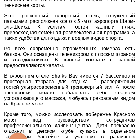
ТЕЛЕФОН
*
0800 33 01 80
теннисные корты.
zp_city@aventour.ua
Этот роскошный курортный отель, окруженный
ДЕ ПРОЖИВАЄТЕ
Пн. - Пт. 9:00 - 18:00
пальмами, расположен всего в 5 км от аэропорта Шарм-
Сб 10:00 - 15:00
эль-Шейха. К услугам гостей частный пляж,
превосходная семейная развлекательная программа, а
также удобства для отдыха и водных видов спорта.
ПРИМІТКИ
Во всех современно оформленных номерах есть
балкон. Они оснащены телевизором с плоским экраном
Харків
и холодильником. В ванной комнате с ванной
предоставляются халаты.
вул. Сумська 77/79
В курортном отеле Sharks Bay имеется 7 бассейнов и
*
поля обов'язкові для
просторная терраса для отдыха. В распоряжении
+38 (067) 180-32-43
,
заповнення
гостей ультрасовременный тренажерный зал. А после
+38 (099) 180-32-43
,
тренировки можно побаловать себя сеансом
+38 (093) 180-32-43
,
успокаивающего массажа, любуясь прекрасным видом
0800 33 01 80
на Красное море.
kh_city@aventour.ua
Кроме того, можно исследовать побережье Красного
Пн. - Пт. 9:00 - 18:00
моря под руководством сотрудников
Сб 10:00 - 15:00
профессионального дайвинг-центра. Дети прекрасно
отдохнут в детском клубе, купаясь в отдельном
затененном бассейне и участвуя в различных