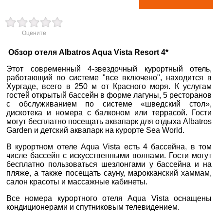
вул. Старокозацька
Оцените
10
+38 (067) 180-32-43
,
Обзор отеля Albatros Aqua Vista Resort 4*
+38 (099) 180-32-43
,
×
+38 (093) 180-32-43
,
Этот современный 4-звездочный курортный отель,
ВАШЕ ІМ'Я
*
0800 33 01 80
работающий по системе "все включено", находится в
Хургаде, всего в 250 м от Красного моря. К услугам
dp_city@aventour.ua
гостей открытый бассейн в форме лагуны, 5 ресторанов
E-MAIL
*
Пн. - Пт. 9:00 - 18:00
с обслуживанием по системе «шведский стол»,
Сб 10:00 - 15:00
дискотека и номера с балконом или террасой. Гости
могут бесплатно посещать аквапарк для отдыха Albatros
ТЕЛЕФОН
*
Garden и детский аквапарк на курорте Sea World.
В курортном отеле Aqua Vista есть 4 бассейна, в том
Запоріжжя
числе бассейн с искусственными волнами. Гости могут
ДЕ ПРОЖИВАЄТЕ
бесплатно пользоваться шезлонгами у бассейна и на
пляже, а также посещать сауну, марокканский хаммам,
салон красоты и массажные кабинеты.
пр. Соборний 216
ПРИМІТКИ
+38 (067) 180-32-43
,
Все номера курортного отеля Aqua Vista оснащены
+38 (099) 180-32-43
,
кондиционерами и спутниковым телевидением.
+38 (093) 180-32-43
,