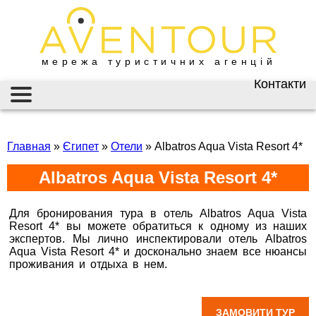
мережа туристичних агенцій
Контакти
Київ
AVENTOUR / АВЕНТУР
ГАРЯЧІ ТУРИ
вул. Велика
Васильківська 34
Главная
»
Єгипет
»
Отели
»
Albatros Aqua Vista Resort 4*
ІНФОРМАЦІЯ
+38 (067) 180-32-43
,
Albatros Aqua Vista Resort 4*
+38 (099) 180-32-43
,
ВІЗИ
+38 (093) 180-32-43
,
0800 33 01 80
ЗАКОРДОННИЙ ПАСПОРТ
Для бронирования тура в отель Albatros Aqua Vista
kyiv@aventour.ua
Resort 4* вы можете обратиться к одному из наших
НАЙКРАЩІ ПРОПОЗИЦІЇ
экспертов. Мы лично инспектировали отель Albatros
Пн. - Пт. 9:00 - 18:00
Aqua Vista Resort 4* и досконально знаем все нюансы
Сб 10:00 - 15:00
проживания и отдыха в нем.
Горящие туры в Albatros
ВАКАНСІЇ
Aqua Vista Resort 4*
Бронюй онлайн 24/7
Дніпро
ЗАМОВИТИ ТУР